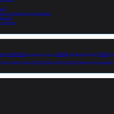
casă?
piața construcțiilor din România
dispară?
a lui Bezos
concurs
mag
emag
filme
facebook
femei
f
download
DVDRip
Quiz Gadget
Quiz HI-TECH Biz
Quiz HI-TECH Oameni
Quiz Internet