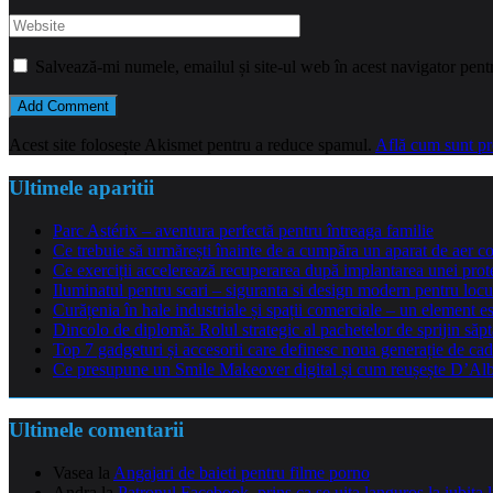
Salvează-mi numele, emailul și site-ul web în acest navigator pent
Acest site folosește Akismet pentru a reduce spamul.
Află cum sunt pro
Ultimele aparitii
Parc Astérix – aventura perfectă pentru întreaga familie
Ce trebuie să urmărești înainte de a cumpăra un aparat de aer co
Ce exerciții accelerează recuperarea după implantarea unei pro
Iluminatul pentru scari – siguranta si design modern pentru locu
Curățenia în hale industriale și spații comerciale – un element e
Dincolo de diplomă: Rolul strategic al pachetelor de sprijin să
Top 7 gadgeturi și accesorii care definesc noua generație de cad
Ce presupune un Smile Makeover digital și cum reușește D’Alba 
Ultimele comentarii
Vasea
la
Angajari de baieti pentru filme porno
Andra
la
Patronul Facebook, prins ca se uita languros la iubita 