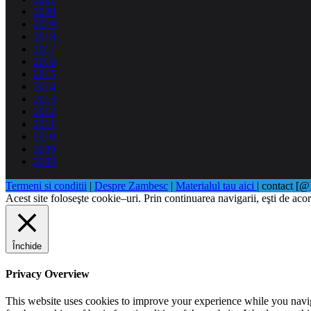
2020
2019
2018
2017
2016
2015
2014
2013
2012
2011
2010
2009
2008
Termeni si conditii
|
Despre Zambesc
|
Materialul tau aici
| contact [
Acest site foloseşte cookie–uri. Prin continuarea navigarii, eşti de acor
Închide
Privacy Overview
This website uses cookies to improve your experience while you naviga