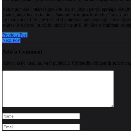
Achiziționarea chitarei rupte a lui Kurt Cobain pentru aproape 600.000
poate ajunge la o astfel de valoare ne încurajează să reflectăm asupra im
un moment de furie artistică, ci și amintirea unei generații care a găsit
expresiile noastre, oricât de imperfecte ar fi, pot lăsa o amprentă semni
Previous Post
Next Post
Add a Comment
Adresa ta de email nu va fi publicată.
Câmpurile obligatorii sunt marc