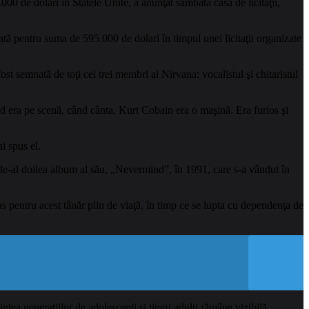
00 de dolari în Statele Unite, a anunţat sâmbătă casa de licitaţii,
ată pentru suma de 595.000 de dolari în timpul unei licitaţii organizate
st semnată de toţi cei trei membri ai Nirvana: vocalistul şi chitaristul
d era pe scenă, când cânta, Kurt Cobain era o maşină. Era furios şi
i spus el.
 de-al doilea album al său, „Nevermind”, în 1991, care s-a vândut în
s pentru acest tânăr plin de viaţă, în timp ce se lupta cu dependenţa de
ntea generaţiilor de adolescenţi şi tineri adulţi rămâne vizibilă.