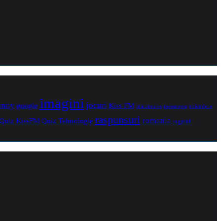
imagini
jocuri
unny
Kiss FM
google
maramures
noiembrie
messenger
raspunsuri
romania
Quiz Tehnologie
Quiz KissFM
sugestii