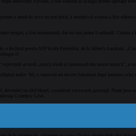
trupe americane Nirvana, a fost vândută la licitaţie pentru aproape 600.0
e pentru o sumă de zece ori mai mică, a anunţat că aceasta a fost adjudec
ter neagră, a fost reasamblată, dar nu mai putea fi utilizată. Chitara a fo
ile, a declarat pentru AFP Kody Frederick, de la Julien’s Auctions. „Cân
adăugat el.
” reprezintă această „epocă crudă şi furtunoasă din istoria muzicii”, a ma
 sfârşitul anilor ’80, a cunoscut un succes fulminant după lansarea celui
rf, devenind un idol blond, considerat vocea noii generaţii. Poate prea su
ântăreaţa Courtney Love.
ani de la moartea sa, amprenta pe care a lăsat-o asupra rock-ului şi în mi