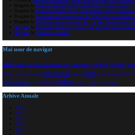
Bogdan
la
Parlamentul din Peru declară război fustelor scurte
Bogdan
la
Parchet laminat: Cum faci alegerea corectă pentru a
Bogdan
la
Secretul unui antreprenor de 25 de ani care schimbă 
Bogdan
la
Părul tău spune povestea ta – ce faci când începe să 
Bogdan
la
Patronul Facebook, prins ca se uita languros la iubit
Bogdan
la
Ciolacu s-a tatuat!
Mai usor de navigat
coduri e
coduri
adult
benzi desenate
audio
blog
Bucuresti
bani
personal
quiz
poze
Quiz Comert Online
Nokia
orange
octombrie
video
timisoara
trailer
yahoo messenger
torrent
Vodafone
Arhive Anuale
2026
2025
2024
2023
2022
2021