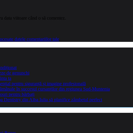
ru data viitoare când o să comentez.
cesate datele comentariilor tale
.
ndiționat
teze de genunchi
inta ta
sențial pentru siguranță și imagine profesională
ptămânale în succesul cursanților din regiunea Sud-Muntenia
ouri pentru bărbați
Dentistry din Alba Iulia să planifice zâmbetul perfect
lui Bezos