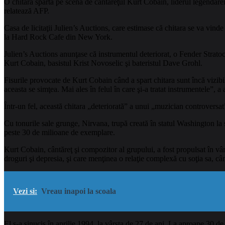
O chitară spartă pe scenă de cântăreţul Kurt Cobain, liderul legendarei 
relatează AFP.
Casa de licitaţii Julien’s Auctions, care estimase că chitara se va vind
la Hard Rock Cafe din New York.
Julien’s Auctions anunţase că instrumentul deteriorat, o Fender Stratocas
Kurt Cobain, basistul Krist Novoselic şi bateristul Dave Grohl.
Fisurile provocate de Kurt Cobain când a spart chitara sunt încă vizib
aceasta se simţea. Mai ales în felul în care şi-a tratat instrumentele”, a 
Într-un fel, această chitara „deteriorată” a unui „muzician controversat
Cu tonurile sale grunge, Nirvana, trupă creată în statul Washington la
peste 30 de milioane de exemplare.
Kurt Cobain, cântăreţ şi compozitor al grupului, a fost propulsat în vâ
droguri şi depresia, şi care menţinea o relaţie complexă cu soţia sa, c
Vezi si:
Vreau inapoi la scoala
El s-a sinucis în aprilie 1994, la vârsta de 27 de ani. La aproape 30 de 