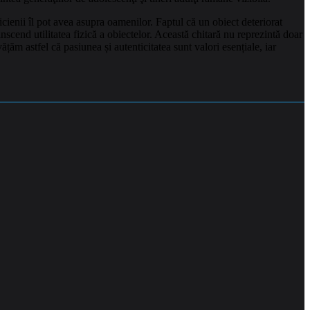
ienii îl pot avea asupra oamenilor. Faptul că un obiect deteriorat
nscend utilitatea fizică a obiectelor. Această chitară nu reprezintă doar
țăm astfel că pasiunea și autenticitatea sunt valori esențiale, iar