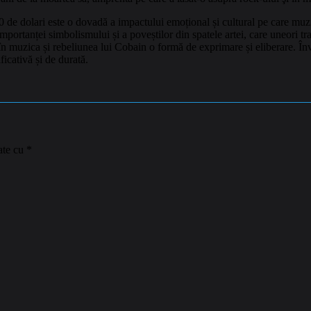
 de dolari este o dovadă a impactului emoțional și cultural pe care muzic
portanței simbolismului și a poveștilor din spatele artei, care uneori tra
 în muzica și rebeliunea lui Cobain o formă de exprimare și eliberare. Învă
ficativă și de durată.
ate cu
*