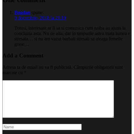
Bogdan
spune:
9 decembrie, 2018 la 21:19
Totusi, interesant ar fi sa si comunica cum naiba au ajuns la
concluzia asta. Nu de alta, dar in timpurile astea toata lumea e
stresata… si nu am vazut barbati stresati sa aleaga femeile
grase…
Add a Comment
Adresa ta de email nu va fi publicată.
Câmpurile obligatorii sunt
marcate cu
*