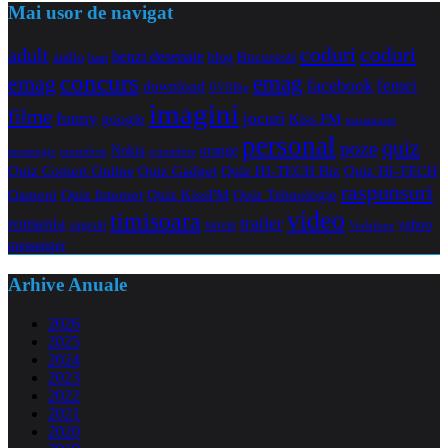
Mai usor de navigat
coduri
coduri
adult
benzi desenate
audio
blog
Bucuresti
bani
concurs
emag
emag
facebook
femei
download
DVDRip
imagini
filme
jocuri
funny
Kiss FM
google
maramures
personal
quiz
poze
Nokia
orange
noiembrie
octombrie
messenger
Quiz Comert Online
Quiz Gadget
Quiz HI-TECH Biz
Quiz HI-TECH
raspunsuri
Oameni
Quiz Internet
Quiz Tehnologie
Quiz KissFM
video
timisoara
trailer
romania
yahoo
sugestii
torrent
Vodafone
messenger
Arhive Anuale
2026
2025
2024
2023
2022
2021
2020