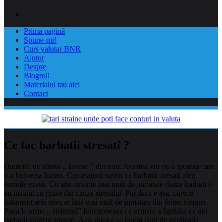
Prima pagină
Spune-mi!
Curs valutar BNR
Ajutor
Despre
Blogroll
Materialul tau aici
Contact
Ce fac barbatii stresati ?
Oamenii de stiinta ,, lovesc ” din nou. Acestea vin cu o ipoteza care
v-a bulversa lumea. Cercetatorii sustin ca barbatii stresati aleg
femeile grase. Cu alte cuvinte mai mult de jumatate dintre barbati s-
au insurat cu grase din cauza stresului. Pai daca e asa, oarece
tratament
anti stres ar lasa mai mult de jumatate din femei singure.
Pana la urma ,, sistemul” functioneaza ca urmare a faptului ca noi
barbatii suntem stresati. Asta daca e sa tinem cont de explicatia