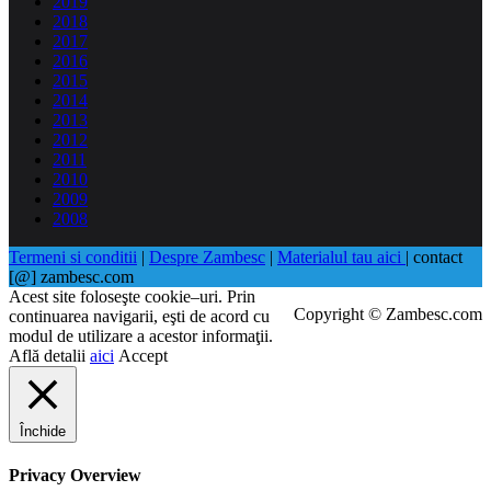
2019
2018
2017
2016
2015
2014
2013
2012
2011
2010
2009
2008
Termeni si conditii
|
Despre Zambesc
|
Materialul tau aici
| contact
[@] zambesc.com
Acest site foloseşte cookie–uri. Prin
Copyright © Zambesc.com
continuarea navigarii, eşti de acord cu
modul de utilizare a acestor informaţii.
Află detalii
aici
Accept
Închide
Privacy Overview