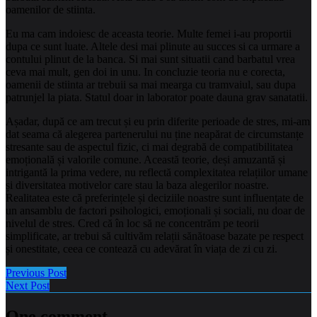
oamenilor de stiinta.
Eu ma cam indoiesc de aceasta teorie. Multe femei i-au proportii
dupa ce sunt luate. Altele desi mai plinute au succes si ca urmare a
contului plinut de la banca. Si mai sunt situatii cand barbatul vrea
ceva mai mult, gen doi in unu. In concluzie teoria nu e corecta,
oamenii de stiinta ar trebuii sa mai mearga cu tramvaiul, sau dupa
patrunjel la piata. Statul doar in laborator poate dauna grav sanatatii.
Așadar, după ce am trecut și eu prin diferite perioade de stres, mi-am
dat seama că alegerea partenerului nu ține neapărat de circumstanțe
stresante sau de aspectul fizic, ci mai degrabă de compatibilitatea
emoțională și valorile comune. Această teorie, deși amuzantă și
intrigantă la prima vedere, nu reflectă complexitatea relațiilor umane
și diversitatea motivelor care stau la baza alegerilor noastre.
Realitatea este că preferințele și deciziile noastre sunt influențate de
un ansamblu de factori psihologici, emoționali și sociali, nu doar de
nivelul de stres. Cred că în loc să ne concentrăm pe teorii
simplificate, ar trebui să cultivăm relații sănătoase bazate pe respect
și onestitate, ceea ce contează cu adevărat în viața de zi cu zi.
Previous Post
Next Post
One comment