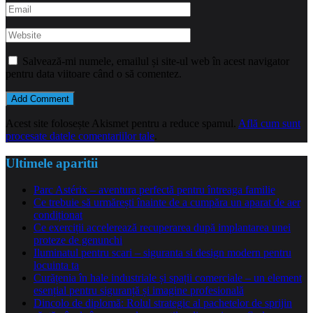
Salvează-mi numele, emailul și site-ul web în acest navigator
pentru data viitoare când o să comentez.
Acest site folosește Akismet pentru a reduce spamul.
Află cum sunt
procesate datele comentariilor tale
.
Ultimele aparitii
Parc Astérix – aventura perfectă pentru întreaga familie
Ce trebuie să urmărești înainte de a cumpăra un aparat de aer
condiționat
Ce exerciții accelerează recuperarea după implantarea unei
proteze de genunchi
Iluminatul pentru scari – siguranta si design modern pentru
locuinta ta
Curățenia în hale industriale și spații comerciale – un element
esențial pentru siguranță și imagine profesională
Dincolo de diplomă: Rolul strategic al pachetelor de sprijin