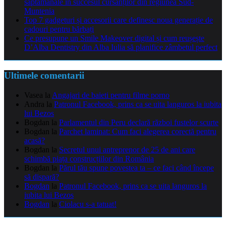
săptămânale în succesul cursanților din regiunea Sud-
Muntenia
Top 7 gadgeturi și accesorii care definesc noua generație de
cadouri pentru bărbați
Ce presupune un Smile Makeover digital și cum reușește
D’Alba Dentistry din Alba Iulia să planifice zâmbetul perfect
Ultimele comentarii
Vasea
la
Angajari de baieti pentru filme porno
Andra
la
Patronul Facebook, prins ca se uita languros la iubita
lui Bezos
Bogdan
la
Parlamentul din Peru declară război fustelor scurte
Bogdan
la
Parchet laminat: Cum faci alegerea corectă pentru
acasă?
Bogdan
la
Secretul unui antreprenor de 25 de ani care
schimbă piața construcțiilor din România
Bogdan
la
Părul tău spune povestea ta – ce faci când începe
să dispară?
Bogdan
la
Patronul Facebook, prins ca se uita languros la
iubita lui Bezos
Bogdan
la
Ciolacu s-a tatuat!