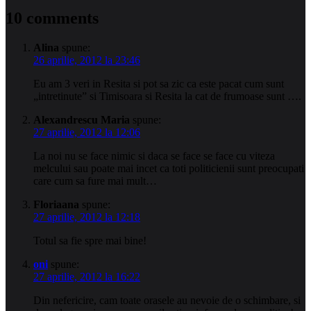
10 comments
Alina
spune:
26 aprilie, 2012 la 23:46
Eu am 3 veri in Resita si pot sa zic ca este pacat cum sunt
„intretinute” si Timisoara si Resita la cat de frumoase sunt ….
Alexandrescu Maria
spune:
27 aprilie, 2012 la 12:06
La noi nu se face nimic si daca se face se face cu viteza
melcului sau poate mai incet ca toti politicienii sunt preocupati
care cum sa fure mai mult…
Floriaana
spune:
27 aprilie, 2012 la 12:18
Totul sa fie spre mai bine!
oni
spune:
27 aprilie, 2012 la 16:22
Din nefericire, cam toate orasele au nevoie de o schimbare, si