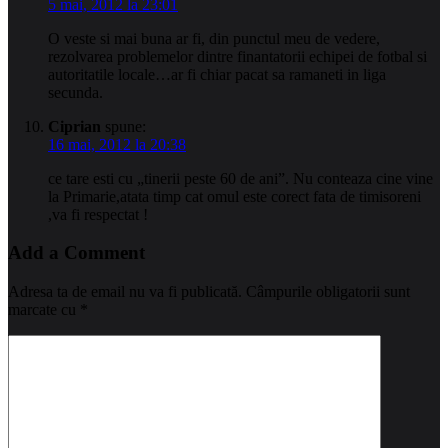
5 mai, 2012 la 23:01
O veste si mai buna ar fi, din punctul meu de vedere,
rezolvarea problemelor dintre finantatorii echipei de fotbal si
autoritatile locale…ar fi chiar pacat sa ramaneti in liga
secunda.
Ciprian
spune:
16 mai, 2012 la 20:38
ce tare esti cu „tinerii peste 60 de ani”. Nu conteaza cine vine
la Primarie,atata timp cat omul este corect fata de timisoreni
,va fi respectat !
Add a Comment
Adresa ta de email nu va fi publicată.
Câmpurile obligatorii sunt
marcate cu
*