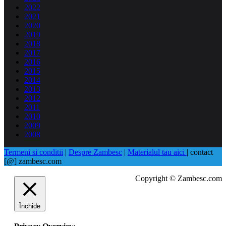
2022
2021
2020
2019
2018
2017
2016
2015
2014
2013
2012
2011
2010
2009
2008
Termeni si conditii
|
Despre Zambesc
|
Materialul tau aici
| contact
[@] zambesc.com
Copyright © Zambesc.com
Închide