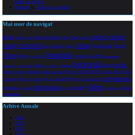
iubita lui Bezos
Bogdan
la
Ciolacu s-a tatuat!
Mai usor de navigat
coduri
coduri
adult
benzi desenate
audio
blog
Bucuresti
bani
concurs
emag
emag
facebook
femei
download
DVDRip
imagini
filme
jocuri
funny
Kiss FM
google
maramures
personal
quiz
poze
Nokia
orange
noiembrie
octombrie
messenger
Quiz Comert Online
Quiz Gadget
Quiz HI-TECH Biz
Quiz HI-TECH
raspunsuri
Oameni
Quiz Internet
Quiz Tehnologie
Quiz KissFM
video
timisoara
trailer
romania
yahoo
sugestii
torrent
Vodafone
messenger
Arhive Anuale
2026
2025
2024
2023