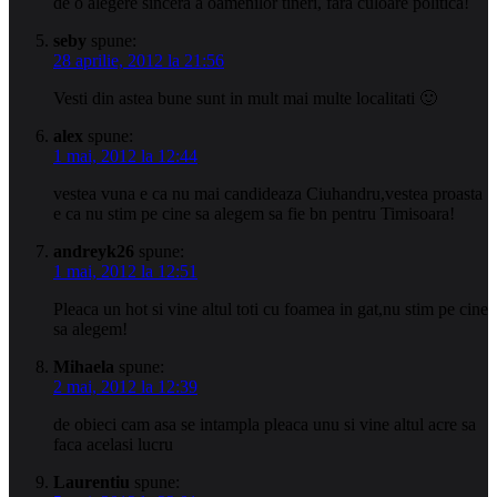
de o alegere sincera a oamenilor tineri, fara culoare politica!
seby
spune:
28 aprilie, 2012 la 21:56
Vesti din astea bune sunt in mult mai multe localitati 🙂
alex
spune:
1 mai, 2012 la 12:44
vestea vuna e ca nu mai candideaza Ciuhandru,vestea proasta
e ca nu stim pe cine sa alegem sa fie bn pentru Timisoara!
andreyk26
spune:
1 mai, 2012 la 12:51
Pleaca un hot si vine altul toti cu foamea in gat,nu stim pe cine
sa alegem!
Mihaela
spune:
2 mai, 2012 la 12:39
de obieci cam asa se intampla pleaca unu si vine altul acre sa
faca acelasi lucru
Laurentiu
spune: