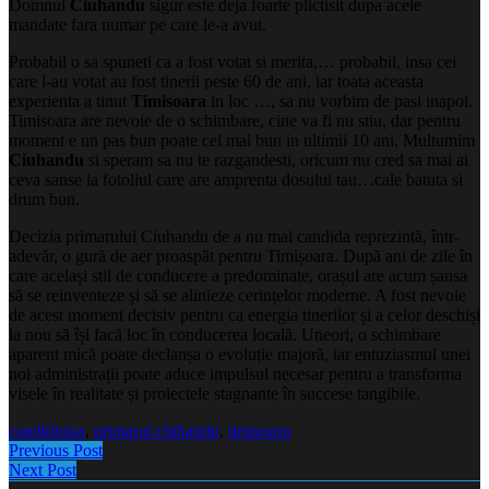
Domnul
Ciuhandu
sigur este deja foarte plictisit dupa acele
mandate fara numar pe care le-a avut.
Probabil o sa spuneti ca a fost votat si merita,… probabil, insa cei
care l-au votat au fost tinerii peste 60 de ani, iar toata aceasta
experienta a tinut
Timisoara
in loc …, sa nu vorbim de pasi inapoi.
Timisoara are nevoie de o schimbare, cine va fi nu stiu, dar pentru
moment e un pas bun poate cel mai bun in ultimii 10 ani. Multumim
Ciuhandu
si speram sa nu te razgandesti, oricum nu cred sa mai ai
ceva sanse la fotoliul care are amprenta dosului tau…cale batuta si
drum bun.
Decizia primarului Ciuhandu de a nu mai candida reprezintă, într-
adevăr, o gură de aer proaspăt pentru Timișoara. După ani de zile în
care același stil de conducere a predominate, orașul are acum șansa
să se reinventeze și să se alinieze cerințelor moderne. A fost nevoie
de acest moment decisiv pentru ca energia tinerilor și a celor deschiși
la nou să își facă loc în conducerea locală. Uneori, o schimbare
aparent mică poate declanșa o evoluție majoră, iar entuziasmul unei
noi administrații poate aduce impulsul necesar pentru a transforma
visele în realitate și proiectele stagnante în succese tangibile.
candideaza
,
primarul ciuhandu
,
timisoara
Previous Post
Next Post