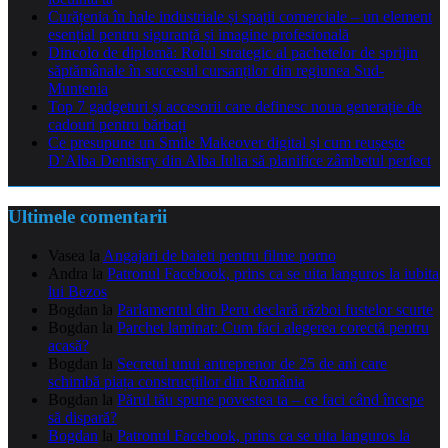
Curățenia în hale industriale și spații comerciale – un element
esențial pentru siguranță și imagine profesională
Dincolo de diplomă: Rolul strategic al pachetelor de sprijin
săptămânale în succesul cursanților din regiunea Sud-
Muntenia
Top 7 gadgeturi și accesorii care definesc noua generație de
cadouri pentru bărbați
Ce presupune un Smile Makeover digital și cum reușește
D’Alba Dentistry din Alba Iulia să planifice zâmbetul perfect
Ultimele comentarii
Vasea
la
Angajari de baieti pentru filme porno
Andra
la
Patronul Facebook, prins ca se uita languros la iubita
lui Bezos
Bogdan
la
Parlamentul din Peru declară război fustelor scurte
Bogdan
la
Parchet laminat: Cum faci alegerea corectă pentru
acasă?
Bogdan
la
Secretul unui antreprenor de 25 de ani care
schimbă piața construcțiilor din România
Bogdan
la
Părul tău spune povestea ta – ce faci când începe
să dispară?
Bogdan
la
Patronul Facebook, prins ca se uita languros la