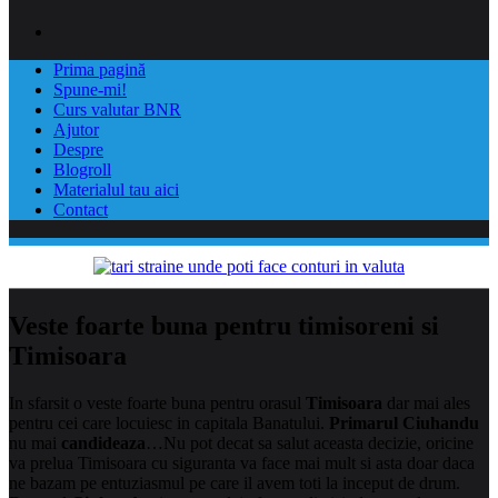
Prima pagină
Spune-mi!
Curs valutar BNR
Ajutor
Despre
Blogroll
Materialul tau aici
Contact
Veste foarte buna pentru timisoreni si
Timisoara
In sfarsit o veste foarte buna pentru orasul
Timisoara
dar mai ales
pentru cei care locuiesc in capitala Banatului.
Primarul Ciuhandu
nu mai
candideaza
…Nu pot decat sa salut aceasta decizie,
oricine
va prelua Timisoara cu siguranta va face mai mult si asta doar daca
ne bazam pe entuziasmul pe care il avem toti la inceput de drum.