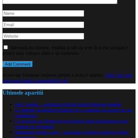
Salvează-mi numele, emailul și site-ul web în acest navigator
pentru data viitoare când o să comentez.
Acest site folosește Akismet pentru a reduce spamul.
Află cum sunt
procesate datele comentariilor tale
.
Ultimele aparitii
Parc Astérix – aventura perfectă pentru întreaga familie
Ce trebuie să urmărești înainte de a cumpăra un aparat de aer
condiționat
Ce exerciții accelerează recuperarea după implantarea unei
proteze de genunchi
Iluminatul pentru scari – siguranta si design modern pentru
locuinta ta