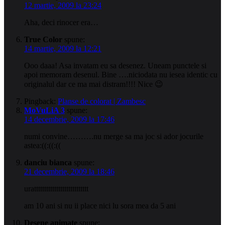
12 martie, 2009 la 23:24
Aha, deci rinocer era…
True Color
spune:
14 martie, 2009 la 12:21
Ooo daaa! Asa invatam eu sa desenez. Uneam punctele si
apoi memoram desenul. Bine ….niciodata nu iesea identic cu
originalul dar ce ma mai distram!!!! Nice 😉
Pingback:
Planse de colorat | Zambesc
MoVuLiA 3
spune:
14 decembrie, 2009 la 17:46
numi convine……….nu merge sa ma joc si ador jocurile
astea:((:((:((
danciu bianca
spune:
21 decembrie, 2009 la 18:46
urattttttttttttttttttttttttttt
am 10 ani si nu ii place nici lu sora mea da 5 ani
Desene animate
spune: