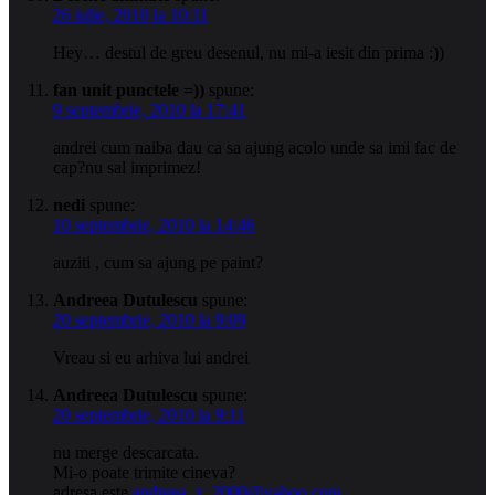
26 iulie, 2010 la 10:11
Hey… destul de greu desenul, nu mi-a iesit din prima :))
fan unit punctele =))
spune:
9 septembrie, 2010 la 17:41
andrei cum naiba dau ca sa ajung acolo unde sa imi fac de
cap?nu sal imprimez!
nedi
spune:
10 septembrie, 2010 la 14:46
auziti , cum sa ajung pe paint?
Andreea Dutulescu
spune:
20 septembrie, 2010 la 9:09
Vreau si eu arhiva lui andrei
Andreea Dutulescu
spune:
20 septembrie, 2010 la 9:11
nu merge descarcata.
Mi-o poate trimite cineva?
adresa este
andreea_z_2000@yahoo.com