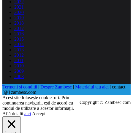
2022
2021
2020
2019
2018
2017
2016
2015
2014
2013
2012
2011
2010
2009
2008
Termeni si conditii
|
Despre Zambesc
|
Materialul tau aici
| contact
[@] zambesc.com
Acest site foloseşte cookie–uri. Prin
Copyright © Zambesc.com
continuarea navigarii, eşti de acord cu
modul de utilizare a acestor informaţii.
Află detalii
aici
Accept