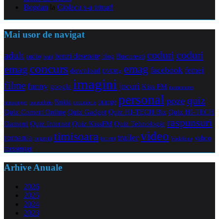
Bogdan
la
Ciolacu s-a tatuat!
Mai usor de navigat
coduri
coduri
adult
benzi desenate
audio
blog
Bucuresti
bani
concurs
emag
emag
facebook
femei
download
DVDRip
imagini
filme
jocuri
funny
Kiss FM
google
maramures
personal
quiz
poze
Nokia
orange
noiembrie
octombrie
messenger
Quiz Comert Online
Quiz Gadget
Quiz HI-TECH Biz
Quiz HI-TECH
raspunsuri
Oameni
Quiz Internet
Quiz Tehnologie
Quiz KissFM
video
timisoara
trailer
romania
yahoo
sugestii
torrent
Vodafone
messenger
Arhive Anuale
2026
2025
2024
2023