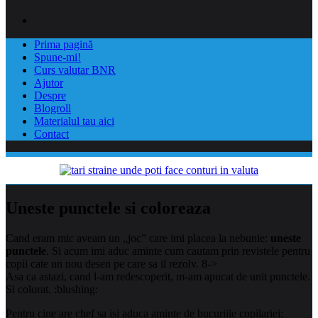
Prima pagină
Spune-mi!
Curs valutar BNR
Ajutor
Despre
Blogroll
Materialul tau aici
Contact
Uneste punctele si coloreaza
Cand eram mic aveam un „joc” care imi placea la nebunie:
uneste
punctele
. Si acum imi aduc aminte cum cautam prin revistele pentru
copii cate un nou desen pe care sa il rezolv. 8->
Asa ca astazi, cand l-am redescoperit, m-am apucat de unit punctele.
Si colorat. :blushing:
Pentru cine are chef sa isi aduca aminte de bucuriile copilariei: