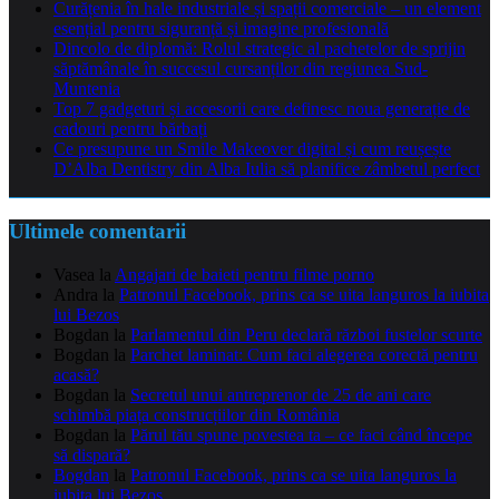
Curățenia în hale industriale și spații comerciale – un element
esențial pentru siguranță și imagine profesională
Dincolo de diplomă: Rolul strategic al pachetelor de sprijin
săptămânale în succesul cursanților din regiunea Sud-
Muntenia
Top 7 gadgeturi și accesorii care definesc noua generație de
cadouri pentru bărbați
Ce presupune un Smile Makeover digital și cum reușește
D’Alba Dentistry din Alba Iulia să planifice zâmbetul perfect
Ultimele comentarii
Vasea
la
Angajari de baieti pentru filme porno
Andra
la
Patronul Facebook, prins ca se uita languros la iubita
lui Bezos
Bogdan
la
Parlamentul din Peru declară război fustelor scurte
Bogdan
la
Parchet laminat: Cum faci alegerea corectă pentru
acasă?
Bogdan
la
Secretul unui antreprenor de 25 de ani care
schimbă piața construcțiilor din România
Bogdan
la
Părul tău spune povestea ta – ce faci când începe
să dispară?
Bogdan
la
Patronul Facebook, prins ca se uita languros la
iubita lui Bezos