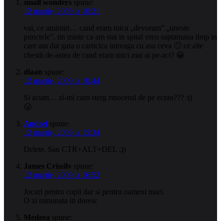
small wonders
spune:
12 martie, 2009 la 10:21
vai, ce amintiri… cand eram mica „devoram” „uneste
punctele”. tin minte ca am stat in spital vreo saptamana timp in
care am dat gata o carticica intreaga cu asa ceva 🙂 ce alte
chestii de-astea de cand eram mici mai ai pe-aci? 😀
diaan
spune:
12 martie, 2009 la 10:44
Si acum… zi-mi cum sterg rinocerul de pe ecran??? :((
😛
Andrei
spune:
12 martie, 2009 la 15:34
Delete. Sau CTR+ALT+DEL ;))
James Crissilv
spune:
12 martie, 2009 la 16:52
Jocuri pentru copii dar si pentru oameni mari.
O zi minunata iti doresc
Medeea
spune: