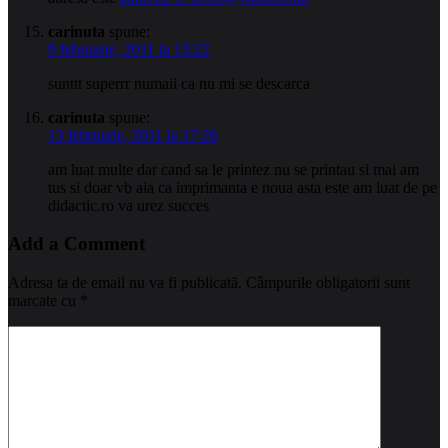
carinuta
spune:
9 februarie, 2011 la 13:22
sunttt superrr numaii ca nu mi se descarca
carinuta
spune:
13 februarie, 2011 la 17:26
am luat multe dar cand sa le printez nu se printau si mai am
tus si doar vb aia ca imprimanta e noua asta este am luat de pe
didactic.ro va urez succes
Add a Comment
Adresa ta de email nu va fi publicată.
Câmpurile obligatorii sunt
marcate cu
*