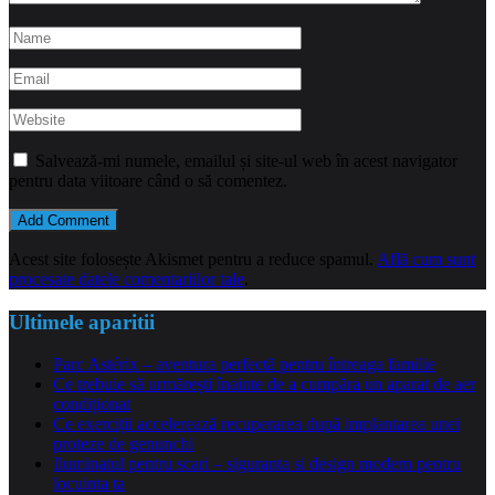
Salvează-mi numele, emailul și site-ul web în acest navigator
pentru data viitoare când o să comentez.
Acest site folosește Akismet pentru a reduce spamul.
Află cum sunt
procesate datele comentariilor tale
.
Ultimele aparitii
Parc Astérix – aventura perfectă pentru întreaga familie
Ce trebuie să urmărești înainte de a cumpăra un aparat de aer
condiționat
Ce exerciții accelerează recuperarea după implantarea unei
proteze de genunchi
Iluminatul pentru scari – siguranta si design modern pentru
locuinta ta