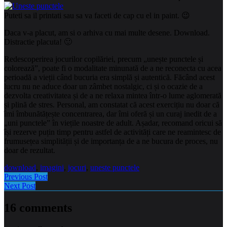
Puteti sa il printati sau sa va faceti de cap cu el in paint. 😉
Daca v-a placut, am si o arhiva cu mai multe desene. Download.
Distractie placuta! 🙂
Redescoperirea jocurilor copilăriei, precum „unește punctele și
colorează”, poate fi o modalitate minunată de a ne reconecta cu acea
perioadă a vieții când bucuria era simplă și autentică. Făcând acest
lucru nu ne aduce doar un zâmbet nostalgic, ci și o ocazie de a
dezvolta creativitatea și de a ne relaxa mintea într-o lume aglomerată
și plină de stres. Personal, am constatat că acest exercițiu nu doar că
îmi îmbunătățește concentrarea, dar îmi oferă și un curaj inedit de a
„uni punctele” în viețile noastre de adult. Așadar, recomand oricui să
își rezerve puțin timp pentru astfel de activități care ne reamintesc de
frumusețea simplității și de importanța de a ne bucura de proces, nu
doar de rezultat.
download
,
imagini
,
jocuri
,
uneste punctele
Previous Post
Next Post
16 comments