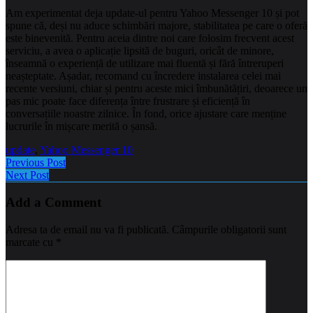
Am experimentat deja update-ul pentru Yahoo Messenger 10 și pot
spune că, deși nu aduce schimbări majore, stabilitatea pe care o oferă
este binevenită. Pentru aceia dintre noi care folosim frecvent acest
serviciu, a avea o aplicație lipsită de buguri, oricât de minore,
înseamnă o experiență de utilizare mai fluentă și fără întreruperi
neașteptate. Așadar, recomand cu încredere instalarea celei mai
recente versiuni, chiar și pentru aceste mici îmbunătățiri, deoarece un
pas mic poate face diferența între frustrare și eficiență în
conversațiile noastre zilnice. În fond, orice ajustare care menține
lucrurile în mișcare merită o șansă.
update
,
Yahoo Messenger 10
Previous Post
Next Post
Add a Comment
Adresa ta de email nu va fi publicată.
Câmpurile obligatorii sunt
marcate cu
*