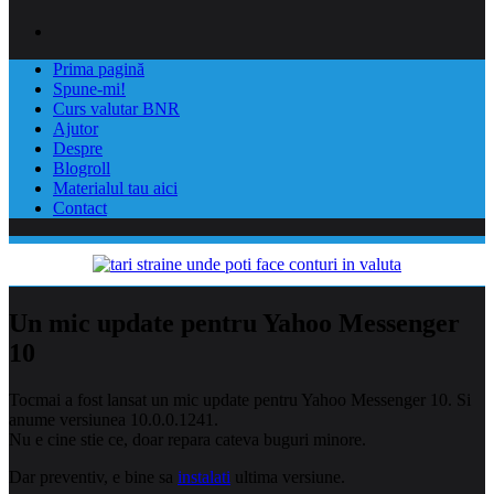
Prima pagină
Spune-mi!
Curs valutar BNR
Ajutor
Despre
Blogroll
Materialul tau aici
Contact
Un mic update pentru Yahoo Messenger
10
Tocmai a fost lansat un mic update pentru Yahoo Messenger 10. Si
anume versiunea 10.0.0.1241.
Nu e cine stie ce, doar repara cateva buguri minore.
Dar preventiv, e bine sa
instalati
ultima versiune.