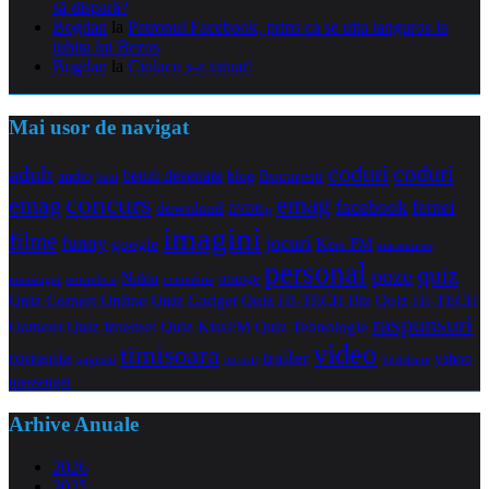
să dispară?
Bogdan
la
Patronul Facebook, prins ca se uita languros la
iubita lui Bezos
Bogdan
la
Ciolacu s-a tatuat!
Mai usor de navigat
coduri
coduri
adult
benzi desenate
audio
blog
Bucuresti
bani
concurs
emag
emag
facebook
femei
download
DVDRip
imagini
filme
jocuri
funny
Kiss FM
google
maramures
personal
quiz
poze
Nokia
orange
noiembrie
octombrie
messenger
Quiz Comert Online
Quiz Gadget
Quiz HI-TECH Biz
Quiz HI-TECH
raspunsuri
Oameni
Quiz Internet
Quiz Tehnologie
Quiz KissFM
video
timisoara
trailer
romania
yahoo
sugestii
torrent
Vodafone
messenger
Arhive Anuale
2026
2025