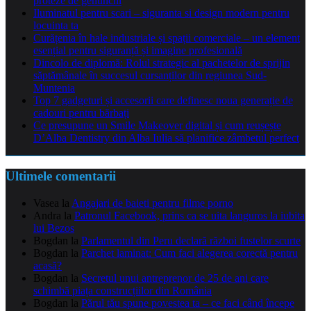
proteze de genunchi
Iluminatul pentru scari – siguranta si design modern pentru
locuinta ta
Curățenia în hale industriale și spații comerciale – un element
esențial pentru siguranță și imagine profesională
Dincolo de diplomă: Rolul strategic al pachetelor de sprijin
săptămânale în succesul cursanților din regiunea Sud-
Muntenia
Top 7 gadgeturi și accesorii care definesc noua generație de
cadouri pentru bărbați
Ce presupune un Smile Makeover digital și cum reușește
D’Alba Dentistry din Alba Iulia să planifice zâmbetul perfect
Ultimele comentarii
Vasea
la
Angajari de baieti pentru filme porno
Andra
la
Patronul Facebook, prins ca se uita languros la iubita
lui Bezos
Bogdan
la
Parlamentul din Peru declară război fustelor scurte
Bogdan
la
Parchet laminat: Cum faci alegerea corectă pentru
acasă?
Bogdan
la
Secretul unui antreprenor de 25 de ani care
schimbă piața construcțiilor din România
Bogdan
la
Părul tău spune povestea ta – ce faci când începe