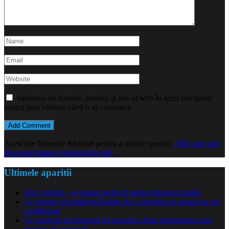
Salvează-mi numele, emailul și site-ul web în acest navigator
pentru data viitoare când o să comentez.
Acest site folosește Akismet pentru a reduce spamul.
Află cum sunt
procesate datele comentariilor tale
.
Ultimele aparitii
Parc Astérix – aventura perfectă pentru întreaga familie
Ce trebuie să urmărești înainte de a cumpăra un aparat de aer
condiționat
Ce exerciții accelerează recuperarea după implantarea unei