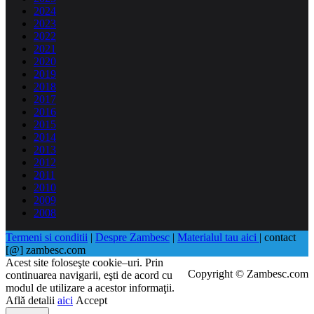
2024
2023
2022
2021
2020
2019
2018
2017
2016
2015
2014
2013
2012
2011
2010
2009
2008
Termeni si conditii
|
Despre Zambesc
|
Materialul tau aici
| contact
[@] zambesc.com
Acest site foloseşte cookie–uri. Prin
Copyright © Zambesc.com
continuarea navigarii, eşti de acord cu
modul de utilizare a acestor informaţii.
Află detalii
aici
Accept