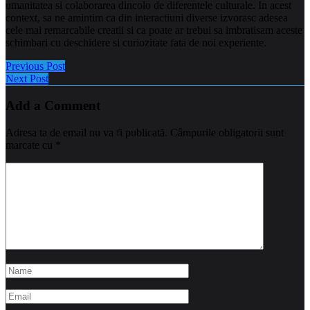
umanitatea si colaborarea dincolo de diferentele culturale. In acest
context, sa ne amintim ca din interactiuni diverse izvorasc adesea
cele mai remarcabile creatii si ca poate ar trebui sa imbratisam aceste
schimbari cu deschidere si curiozitate fata de noi experiente.
Previous Post
Next Post
Add a Comment
Adresa ta de email nu va fi publicată.
Câmpurile obligatorii sunt
marcate cu
*