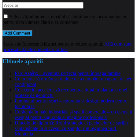
Salvează-mi numele, emailul și site-ul web în acest navigator
pentru data viitoare când o să comentez.
Acest site folosește Akismet pentru a reduce spamul.
Află cum sunt
procesate datele comentariilor tale
.
Ultimele aparitii
Parc Astérix – aventura perfectă pentru întreaga familie
Ce trebuie să urmărești înainte de a cumpăra un aparat de aer
condiționat
Ce exerciții accelerează recuperarea după implantarea unei
proteze de genunchi
Iluminatul pentru scari – siguranta si design modern pentru
locuinta ta
Curățenia în hale industriale și spații comerciale – un element
esențial pentru siguranță și imagine profesională
Dincolo de diplomă: Rolul strategic al pachetelor de sprijin
săptămânale în succesul cursanților din regiunea Sud-
Muntenia