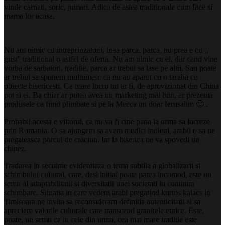
vinde carnati, soric, jumari. Adica de astea traditionale cum face si
mama lor acasa.
Nu am nimic cu intreprinzatorii, insa parca, parca, nu prea e cu ,,
gust” traditional o astfel de oferta. Nu am nimic cu ei, dar cand vine
vorba de sarbatori, traditie, parca
ar trebui sa lase pe altii. Sau poate
ar trebui sa spunem multumesc ca nu au aparut cu o taraba cu
obiecte bisericesti. Ca mare lucru nu ar fi, de aprovizionat din China
pot si ei. Ba chiar ar putea avea un marketing mai bun, ar prezenta
produsele ca fiind plimbate si pe la Mecca nu doar Ierusalim 🙂 .
Probabil acesta e viitorul, ca nu va fi cine pana la urma sa lucreze
prin Romania. O sa ajungem sa avem medici indieni, arabii o sa ne
pregateasca porcul de craciun. Iar la biserica ne va spovedi un
chinez.
Tradarea in secuime evidentiaza o tema subtila a globalizarii si
schimbului cultural, care, desi initial poate parea incomod, este un
semn al adaptabilitatii si diversitatii unei societati in continua
schimbare. Situatia in care vedem arabi pregatind kurtos kalacs in
Timisoara ne invita sa reconsideram definitia autenticitatii si sa
apreciem valorile culturale care transcend granitele etnice. Este,
poate, un semn ca in cele din urma, cea mai mare traditie este