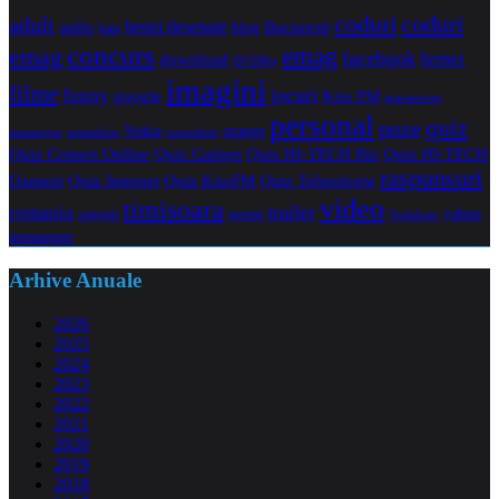
coduri
coduri
adult
benzi desenate
audio
blog
Bucuresti
bani
concurs
emag
emag
facebook
femei
download
DVDRip
imagini
filme
jocuri
funny
Kiss FM
google
maramures
personal
quiz
poze
Nokia
orange
noiembrie
octombrie
messenger
Quiz Comert Online
Quiz Gadget
Quiz HI-TECH Biz
Quiz HI-TECH
raspunsuri
Oameni
Quiz Internet
Quiz Tehnologie
Quiz KissFM
video
timisoara
trailer
romania
yahoo
sugestii
torrent
Vodafone
messenger
Arhive Anuale
2026
2025
2024
2023
2022
2021
2020
2019
2018