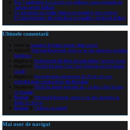
Top 7 gadgeturi și accesorii care definesc noua generație de
cadouri pentru bărbați
Ce presupune un Smile Makeover digital și cum reușește
D’Alba Dentistry din Alba Iulia să planifice zâmbetul perfect
Ultimele comentarii
Vasea
la
Angajari de baieti pentru filme porno
Andra
la
Patronul Facebook, prins ca se uita languros la iubita
lui Bezos
Bogdan
la
Parlamentul din Peru declară război fustelor scurte
Bogdan
la
Parchet laminat: Cum faci alegerea corectă pentru
acasă?
Bogdan
la
Secretul unui antreprenor de 25 de ani care
schimbă piața construcțiilor din România
Bogdan
la
Părul tău spune povestea ta – ce faci când începe
să dispară?
Bogdan
la
Patronul Facebook, prins ca se uita languros la
iubita lui Bezos
Bogdan
la
Ciolacu s-a tatuat!
Mai usor de navigat