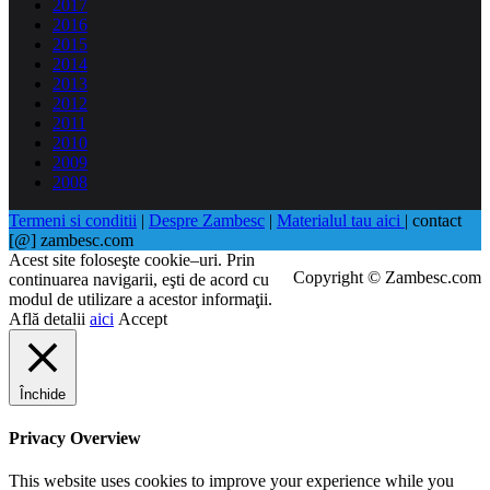
2017
2016
2015
2014
2013
2012
2011
2010
2009
2008
Termeni si conditii
|
Despre Zambesc
|
Materialul tau aici
| contact
[@] zambesc.com
Acest site foloseşte cookie–uri. Prin
Copyright © Zambesc.com
continuarea navigarii, eşti de acord cu
modul de utilizare a acestor informaţii.
Află detalii
aici
Accept
Închide
Privacy Overview
This website uses cookies to improve your experience while you