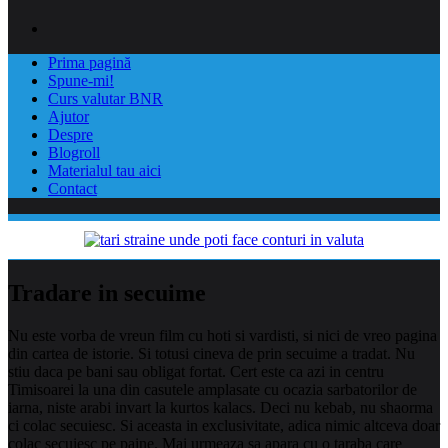
Prima pagină
Spune-mi!
Curs valutar BNR
Ajutor
Despre
Blogroll
Materialul tau aici
Contact
Tradare in secuime
Nu este vorba de vreun film cu hoti si vardisti, si nici de vreo pagina
din cartea de istorie. Si totusi cineva de prin secuime a tradat. Nu
stiu daca pe bani sau obligat fortat. Cert este ca azi in centru
Timisoarei la una din casutele amplasate cu ocazia sarbatorilor de
iarna, niste arabi invart la kurtos kalacs. Deci nu kebab, nu shaorma
ci colac secuiesc. Si aceasta in exclusivitate, adica nimic altceva doar
colac secuiesc pe paine. Mai urmeaza sa apara cu o taraba care