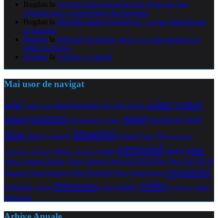
Bogdan
la
Secretul unui antreprenor de 25 de ani care
schimbă piața construcțiilor din România
Bogdan
la
Părul tău spune povestea ta – ce faci când începe
să dispară?
Bogdan
la
Patronul Facebook, prins ca se uita languros la
iubita lui Bezos
Bogdan
la
Ciolacu s-a tatuat!
Mai usor de navigat
coduri
coduri
adult
benzi desenate
audio
blog
Bucuresti
bani
concurs
emag
emag
facebook
femei
download
DVDRip
imagini
filme
jocuri
funny
Kiss FM
google
maramures
personal
quiz
poze
Nokia
orange
noiembrie
octombrie
messenger
Quiz Comert Online
Quiz Gadget
Quiz HI-TECH Biz
Quiz HI-TECH
raspunsuri
Oameni
Quiz Internet
Quiz Tehnologie
Quiz KissFM
video
timisoara
trailer
romania
yahoo
sugestii
torrent
Vodafone
messenger
Arhive Anuale