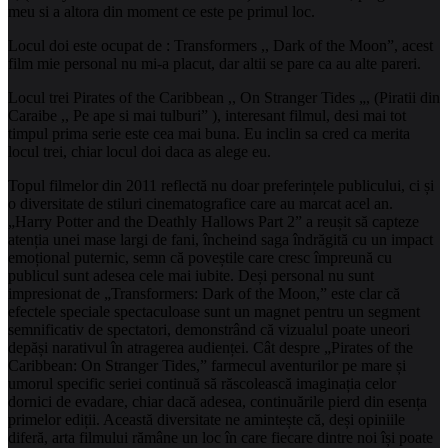
meu si a altora din moment ce este pe primul loc.
Locul doi este ocupat de : Transformers ,, Dark of the Moon”, acest
film mie personal nu mi-a placut, dar altii se pare ca au alte pareri.
Locul trei Pirates of the Caribbean ,, On Stranger Tides „, (Piratii din
Caraibe ,, Pe ape si mai tulburi” ), interesant filmul, desi mai tot
timpul prima serie este cea mai buna. Eu inclin sa cred ca merita
locul trei, chiar locul doi daca as alege eu.
Topul filmelor din 2011 reflectă nu doar preferințele publicului, ci și
o diversitate de stiluri cinematografice care au marcat acel an.
„Harry Potter and the Deathly Hallows Part 2” a reușit să capteze
atenția unei mase largi de fani, încheind saga îndrăgită cu un impact
emoțional puternic, semn că poveștile care cresc împreună cu
publicul sunt adesea cele mai iubite. Deși personal nu sunt
impresionat de „Transformers: Dark of the Moon,” este clar că
efectele speciale spectaculoase sunt un magnet pentru un segment
semnificativ de spectatori, demonstrând că vizualul poate uneori
depăși narativul în atragerea audienței. Cât despre „Pirates of the
Caribbean: On Stranger Tides,” farmecul aventurilor pe mare și
umorul specific seriei continuă să răscolească imaginația celor
dornici de evadare, chiar dacă adesea, continuările pierd din esența
primelor ediții. Această diversitate ne amintește că, deși opiniile
diferă, arta filmului rămâne un loc în care fiecare dintre noi își poate