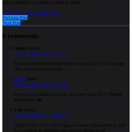
găsi o oglindă a propriilor gusturi și emoții.
filme 2011
,
Harry Potter
,
topul
Previous Post
Next Post
6 comments
Stefan
spune:
25 decembrie, 2011 la 12:27
Iti recomand Planeta Maimutelor: Invazia 2011 ! E un super
film, cu un sub-mesaj bun.
Spiry
spune:
25 decembrie, 2011 la 13:49
eu recomand ultimul film pe care l-am vazut 2011, Planeta
Maimutelor 😀
Cop
spune:
25 decembrie, 2011 la 20:21
Harry Potter est un film dragut,si aceasta ultima serie se pare
ca s-a ridicat la inaltimea asteptarilor.Merita locul.