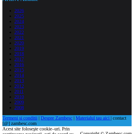
2026
2025
2024
2023
2022
2021
2020
2019
2018
2017
2016
2015
2014
2013
2012
2011
2010
2009
2008
Termeni si conditii
|
Despre Zambesc
|
Materialul tau aici
| contact
[@] zambesc.com
Acest site foloseşte cookie–uri. Prin
Copyright © Zambesc.com