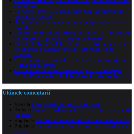
Ce trebuie să urmărești înainte de a cumpăra un aparat de aer
condiționat
Ce exerciții accelerează recuperarea după implantarea unei
proteze de genunchi
Iluminatul pentru scari – siguranta si design modern pentru
locuinta ta
Curățenia în hale industriale și spații comerciale – un element
esențial pentru siguranță și imagine profesională
Dincolo de diplomă: Rolul strategic al pachetelor de sprijin
săptămânale în succesul cursanților din regiunea Sud-
Muntenia
Top 7 gadgeturi și accesorii care definesc noua generație de
cadouri pentru bărbați
Ce presupune un Smile Makeover digital și cum reușește
D’Alba Dentistry din Alba Iulia să planifice zâmbetul perfect
Ultimele comentarii
Vasea
la
Angajari de baieti pentru filme porno
Andra
la
Patronul Facebook, prins ca se uita languros la iubita
lui Bezos
Bogdan
la
Parlamentul din Peru declară război fustelor scurte
Bogdan
la
Parchet laminat: Cum faci alegerea corectă pentru
acasă?