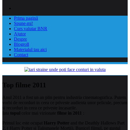
Prima pagină
Spune-mi!
Curs valutar BNR
Ajutor
Despre
Blogroll
Materialul tau aici
Contact
Top filme 2011
Anul 2011 a fost un an plin pentru industria cinematografica. Putem
vorbi de recorduri in ceea ce priveste audienta unor pelicule, precum
si recorduri in ceea ce priveste incasarile.
Iata
topul
celor mai vizionate
filme in 2011
:
Primul loc este ocupat
Harry Potter
and the Deathly Hallows Part
2, ( Harry Potter si Talismanele Mortii). Bunicel filmul, pe gustul