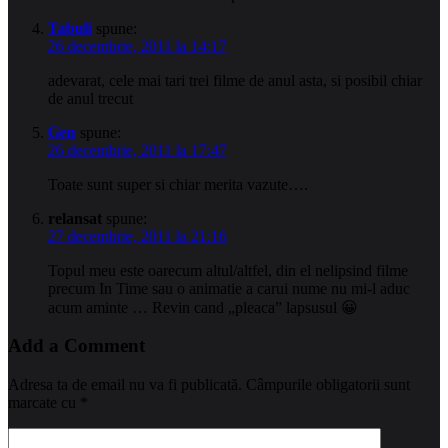
Tabuli
spune:
26 decembrie, 2011 la 14:17
adevarat, cele mai tari trei filme de anul asta, si posibil chiar
de anul trecut
Gen
spune:
26 decembrie, 2011 la 17:47
Toate sunt super si chiar merita vazute….
relansat
spune:
27 decembrie, 2011 la 21:16
Topul meu este oarecum altul/altfel, din el nelipsind filme
precum In Time sau o animatie a carui nume nu mi-l aduc
acum aminte … Revin cand „pleaca” lapsusul 😀
Add a Comment
Adresa ta de email nu va fi publicată.
Câmpurile obligatorii sunt
marcate cu
*