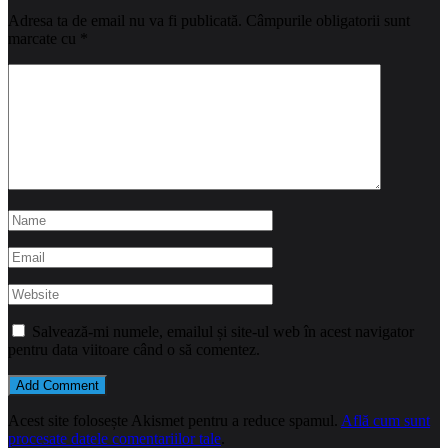
Adresa ta de email nu va fi publicată.
Câmpurile obligatorii sunt
marcate cu
*
Salvează-mi numele, emailul și site-ul web în acest navigator
pentru data viitoare când o să comentez.
Acest site folosește Akismet pentru a reduce spamul.
Află cum sunt
procesate datele comentariilor tale
.