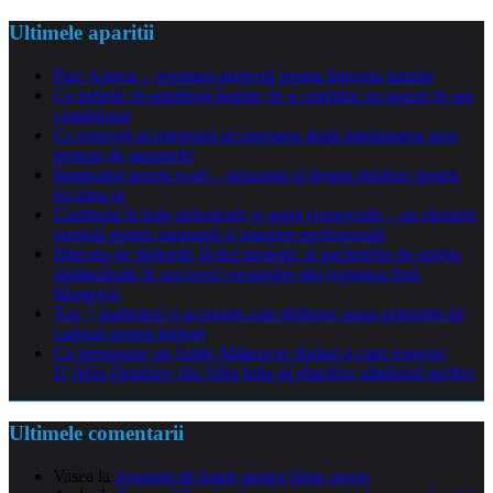
Ultimele aparitii
Parc Astérix – aventura perfectă pentru întreaga familie
Ce trebuie să urmărești înainte de a cumpăra un aparat de aer
condiționat
Ce exerciții accelerează recuperarea după implantarea unei
proteze de genunchi
Iluminatul pentru scari – siguranta si design modern pentru
locuinta ta
Curățenia în hale industriale și spații comerciale – un element
esențial pentru siguranță și imagine profesională
Dincolo de diplomă: Rolul strategic al pachetelor de sprijin
săptămânale în succesul cursanților din regiunea Sud-
Muntenia
Top 7 gadgeturi și accesorii care definesc noua generație de
cadouri pentru bărbați
Ce presupune un Smile Makeover digital și cum reușește
D’Alba Dentistry din Alba Iulia să planifice zâmbetul perfect
Ultimele comentarii
Vasea
la
Angajari de baieti pentru filme porno