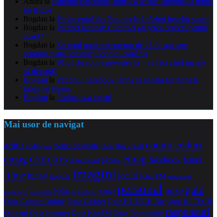
Andra
la
Patronul Facebook, prins ca se uita languros la iubita
lui Bezos
Bogdan
la
Parlamentul din Peru declară război fustelor scurte
Bogdan
la
Parchet laminat: Cum faci alegerea corectă pentru
acasă?
Bogdan
la
Secretul unui antreprenor de 25 de ani care
schimbă piața construcțiilor din România
Bogdan
la
Părul tău spune povestea ta – ce faci când începe
să dispară?
Bogdan
la
Patronul Facebook, prins ca se uita languros la
iubita lui Bezos
Bogdan
la
Ciolacu s-a tatuat!
Mai usor de navigat
coduri
coduri
adult
benzi desenate
audio
blog
Bucuresti
bani
concurs
emag
emag
facebook
femei
download
DVDRip
imagini
filme
jocuri
funny
Kiss FM
google
maramures
personal
quiz
poze
Nokia
orange
noiembrie
octombrie
messenger
Quiz Comert Online
Quiz Gadget
Quiz HI-TECH Biz
Quiz HI-TECH
raspunsuri
Oameni
Quiz Internet
Quiz Tehnologie
Quiz KissFM