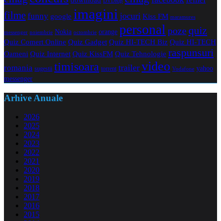
DVDRip
imagini
filme
jocuri
funny
Kiss FM
google
maramures
personal
quiz
poze
Nokia
orange
noiembrie
octombrie
messenger
Quiz Comert Online
Quiz Gadget
Quiz HI-TECH Biz
Quiz HI-TECH
raspunsuri
Oameni
Quiz Internet
Quiz Tehnologie
Quiz KissFM
video
timisoara
trailer
romania
yahoo
sugestii
torrent
Vodafone
messenger
Arhive Anuale
2026
2025
2024
2023
2022
2021
2020
2019
2018
2017
2016
2015