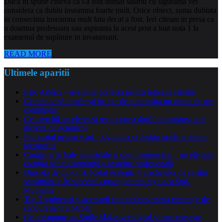
Daca iti spune cineva ca i-a fost dublat salariu cu siguranta vei
considera ca dublu inseamna foarte mult. Orice obiect, suma dublata
in consecinta inseamna mult fata decat a fost. Ieri citeam in presa ca
o doamna profesoara sau aspiranta la acest post a luat nota 1 la
examenul de suplinire in invatamant.
READ MORE
Ultimele aparitii
Parc Astérix – aventura perfectă pentru întreaga familie
Ce trebuie să urmărești înainte de a cumpăra un aparat de aer
condiționat
Ce exerciții accelerează recuperarea după implantarea unei
proteze de genunchi
Iluminatul pentru scari – siguranta si design modern pentru
locuinta ta
Curățenia în hale industriale și spații comerciale – un element
esențial pentru siguranță și imagine profesională
Dincolo de diplomă: Rolul strategic al pachetelor de sprijin
săptămânale în succesul cursanților din regiunea Sud-
Muntenia
Top 7 gadgeturi și accesorii care definesc noua generație de
cadouri pentru bărbați
Ce presupune un Smile Makeover digital și cum reușește