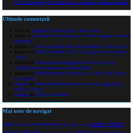
D’Alba Dentistry din Alba Iulia să planifice zâmbetul perfect
Ultimele comentarii
Vasea
la
Angajari de baieti pentru filme porno
Andra
la
Patronul Facebook, prins ca se uita languros la iubita
lui Bezos
Bogdan
la
Parlamentul din Peru declară război fustelor scurte
Bogdan
la
Parchet laminat: Cum faci alegerea corectă pentru
acasă?
Bogdan
la
Secretul unui antreprenor de 25 de ani care
schimbă piața construcțiilor din România
Bogdan
la
Părul tău spune povestea ta – ce faci când începe
să dispară?
Bogdan
la
Patronul Facebook, prins ca se uita languros la
iubita lui Bezos
Bogdan
la
Ciolacu s-a tatuat!
Mai usor de navigat
coduri
coduri
adult
benzi desenate
audio
blog
Bucuresti
bani
concurs
emag
emag
facebook
femei
download