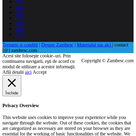
2014
2013
2012
2011
2010
2009
2008
Termeni si conditii
|
Despre Zambesc
|
Materialul tau aici
| contact
[@] zambesc.com
Acest site foloseşte cookie–uri. Prin
Copyright © Zambesc.com
continuarea navigarii, eşti de acord cu
modul de utilizare a acestor informaţii.
Află detalii
aici
Accept
Închide
Privacy Overview
This website uses cookies to improve your experience while you
navigate through the website. Out of these cookies, the cookies that
are categorized as necessary are stored on your browser as they are
essential for the working of basic functionalities of the website. We