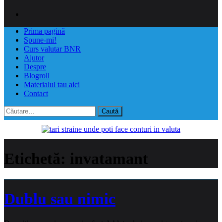
Prima pagină
Spune-mi!
Curs valutar BNR
Ajutor
Despre
Blogroll
Materialul tau aici
Contact
Caută
după:
Etichetă:
invatamant
Dublu sau nimic