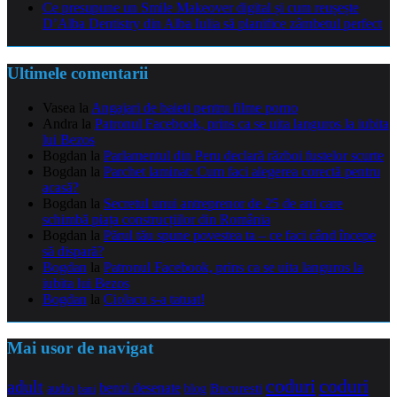
Ce presupune un Smile Makeover digital și cum reușește
D’Alba Dentistry din Alba Iulia să planifice zâmbetul perfect
Ultimele comentarii
Vasea
la
Angajari de baieti pentru filme porno
Andra
la
Patronul Facebook, prins ca se uita languros la iubita
lui Bezos
Bogdan
la
Parlamentul din Peru declară război fustelor scurte
Bogdan
la
Parchet laminat: Cum faci alegerea corectă pentru
acasă?
Bogdan
la
Secretul unui antreprenor de 25 de ani care
schimbă piața construcțiilor din România
Bogdan
la
Părul tău spune povestea ta – ce faci când începe
să dispară?
Bogdan
la
Patronul Facebook, prins ca se uita languros la
iubita lui Bezos
Bogdan
la
Ciolacu s-a tatuat!
Mai usor de navigat
coduri
coduri
adult
benzi desenate
audio
blog
Bucuresti
bani