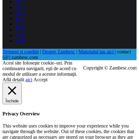
2015
2014
2013
2012
2011
2010
2009
2008
Termeni si conditii
|
Despre Zambesc
|
Materialul tau aici
| contact
[@] zambesc.com
Acest site foloseşte cookie–uri. Prin
Copyright © Zambesc.com
continuarea navigarii, eşti de acord cu
modul de utilizare a acestor informaţii.
Află detalii
aici
Accept
Închide
Privacy Overview
This website uses cookies to improve your experience while you
navigate through the website. Out of these cookies, the cookies that
are categorized as necessary are stored on your browser as they are