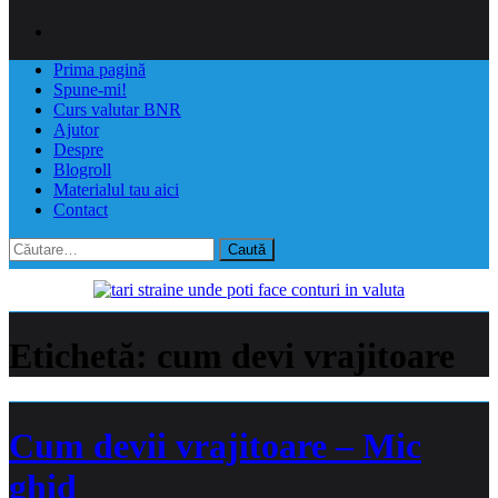
Prima pagină
Spune-mi!
Curs valutar BNR
Ajutor
Despre
Blogroll
Materialul tau aici
Contact
Caută
după:
Etichetă:
cum devi vrajitoare
Cum devii vrajitoare – Mic
ghid