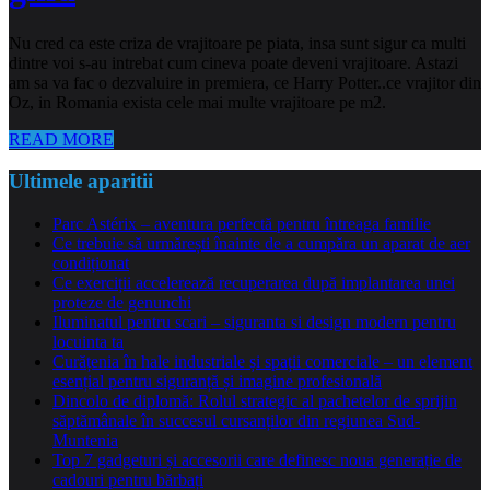
Nu cred ca este criza de vrajitoare pe piata, insa sunt sigur ca multi
dintre voi s-au intrebat cum cineva poate deveni vrajitoare. Astazi
am sa va fac o dezvaluire in premiera, ce Harry Potter..ce vrajitor din
Oz, in Romania exista cele mai multe vrajitoare pe m2.
READ MORE
Ultimele aparitii
Parc Astérix – aventura perfectă pentru întreaga familie
Ce trebuie să urmărești înainte de a cumpăra un aparat de aer
condiționat
Ce exerciții accelerează recuperarea după implantarea unei
proteze de genunchi
Iluminatul pentru scari – siguranta si design modern pentru
locuinta ta
Curățenia în hale industriale și spații comerciale – un element
esențial pentru siguranță și imagine profesională
Dincolo de diplomă: Rolul strategic al pachetelor de sprijin
săptămânale în succesul cursanților din regiunea Sud-
Muntenia
Top 7 gadgeturi și accesorii care definesc noua generație de
cadouri pentru bărbați