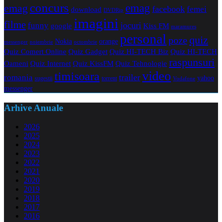
concurs
emag
emag
facebook
femei
download
DVDRip
imagini
filme
jocuri
funny
Kiss FM
google
maramures
personal
quiz
poze
Nokia
orange
noiembrie
octombrie
messenger
Quiz Comert Online
Quiz Gadget
Quiz HI-TECH Biz
Quiz HI-TECH
raspunsuri
Oameni
Quiz Internet
Quiz Tehnologie
Quiz KissFM
video
timisoara
trailer
romania
yahoo
sugestii
torrent
Vodafone
messenger
Arhive Anuale
2026
2025
2024
2023
2022
2021
2020
2019
2018
2017
2016