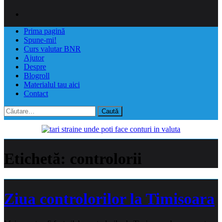
Prima pagină
Spune-mi!
Curs valutar BNR
Ajutor
Despre
Blogroll
Materialul tau aici
Contact
Caută
după:
Etichetă:
controlorii
Ziua controlorilor la Timisoara