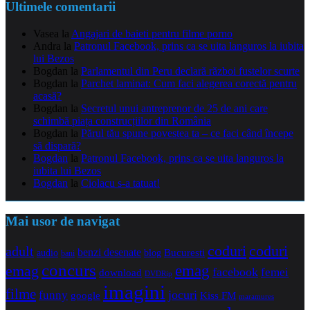
Ultimele comentarii
Vasea
la
Angajari de baieti pentru filme porno
Andra
la
Patronul Facebook, prins ca se uita languros la iubita
lui Bezos
Bogdan
la
Parlamentul din Peru declară război fustelor scurte
Bogdan
la
Parchet laminat: Cum faci alegerea corectă pentru
acasă?
Bogdan
la
Secretul unui antreprenor de 25 de ani care
schimbă piața construcțiilor din România
Bogdan
la
Părul tău spune povestea ta – ce faci când începe
să dispară?
Bogdan
la
Patronul Facebook, prins ca se uita languros la
iubita lui Bezos
Bogdan
la
Ciolacu s-a tatuat!
Mai usor de navigat
coduri
coduri
adult
benzi desenate
audio
blog
Bucuresti
bani
concurs
emag
emag
facebook
femei
download
DVDRip
imagini
filme
jocuri
funny
Kiss FM
google
maramures