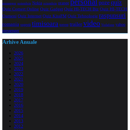
personal
quiz
poze
Nokia
orange
noiembrie
octombrie
messenger
Quiz Comert Online
Quiz Gadget
Quiz HI-TECH Biz
Quiz HI-TECH
raspunsuri
Oameni
Quiz Internet
Quiz Tehnologie
Quiz KissFM
video
timisoara
trailer
romania
yahoo
sugestii
torrent
Vodafone
messenger
Arhive Anuale
2026
2025
2024
2023
2022
2021
2020
2019
2018
2017
2016
2015
2014
2013
2012