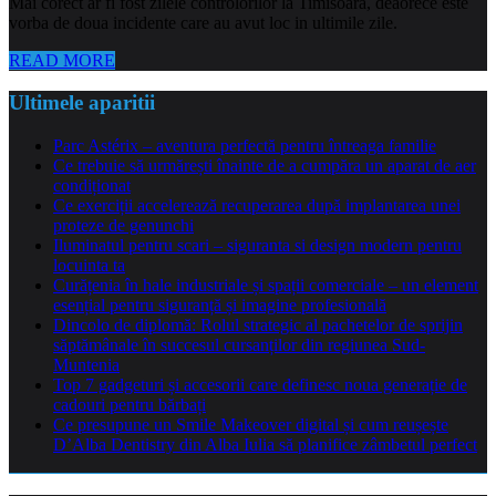
Mai corect ar fi fost zilele controlorilor la Timisoara, deaorece este
vorba de doua incidente care au avut loc in ultimile zile.
READ MORE
Ultimele aparitii
Parc Astérix – aventura perfectă pentru întreaga familie
Ce trebuie să urmărești înainte de a cumpăra un aparat de aer
condiționat
Ce exerciții accelerează recuperarea după implantarea unei
proteze de genunchi
Iluminatul pentru scari – siguranta si design modern pentru
locuinta ta
Curățenia în hale industriale și spații comerciale – un element
esențial pentru siguranță și imagine profesională
Dincolo de diplomă: Rolul strategic al pachetelor de sprijin
săptămânale în succesul cursanților din regiunea Sud-
Muntenia
Top 7 gadgeturi și accesorii care definesc noua generație de
cadouri pentru bărbați
Ce presupune un Smile Makeover digital și cum reușește
D’Alba Dentistry din Alba Iulia să planifice zâmbetul perfect