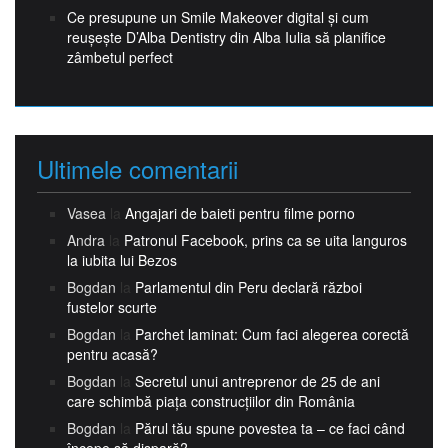
Ce presupune un Smile Makeover digital și cum
reușește D’Alba Dentistry din Alba Iulia să planifice
zâmbetul perfect
Ultimele comentarii
Vasea
la
Angajari de baieti pentru filme porno
Andra
la
Patronul Facebook, prins ca se uita languros
la iubita lui Bezos
Bogdan
la
Parlamentul din Peru declară război
fustelor scurte
Bogdan
la
Parchet laminat: Cum faci alegerea corectă
pentru acasă?
Bogdan
la
Secretul unui antreprenor de 25 de ani
care schimbă piața construcțiilor din România
Bogdan
la
Părul tău spune povestea ta – ce faci când