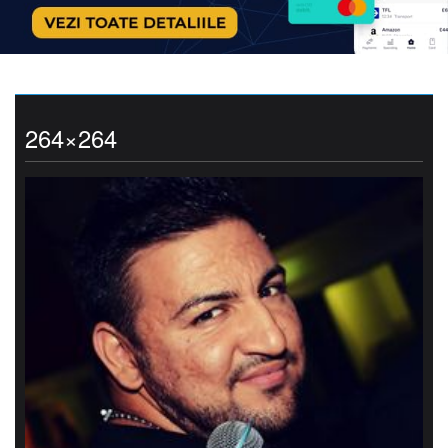
264×264