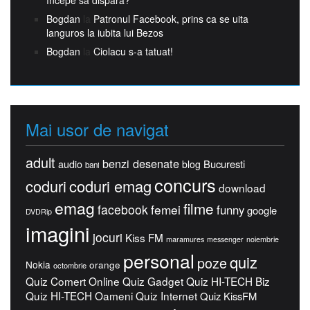
începe să dispară?
Bogdan
la
Patronul Facebook, prins ca se uita
languros la iubita lui Bezos
Bogdan
la
Ciolacu s-a tatuat!
Mai usor de navigat
adult
benzi desenate
Bucuresti
audio
blog
bani
concurs
coduri
coduri emag
download
emag
filme
facebook
femei
funny
google
DVDRip
imagini
jocuri
Kiss FM
maramures
messenger
noiembrie
personal
quiz
poze
Nokia
orange
octombrie
Quiz Comert Online
Quiz Gadget
Quiz HI-TECH Biz
Quiz HI-TECH Oameni
Quiz Internet
Quiz KissFM