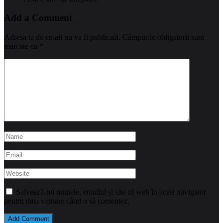
Add a Comment
Adresa ta de email nu va fi publicată.
Câmpurile obligatorii sunt
marcate cu
*
Salvează-mi numele, emailul și site-ul web în acest navigator
pentru data viitoare când o să comentez.