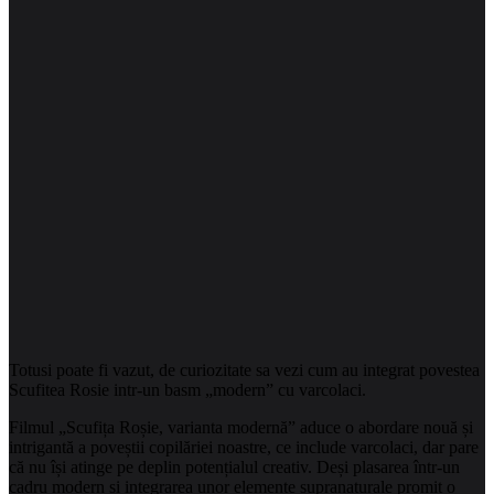
Totusi poate fi vazut, de curiozitate sa vezi cum au integrat povestea
Scufitea Rosie intr-un basm „modern” cu varcolaci.
Filmul „Scufița Roșie, varianta modernă” aduce o abordare nouă și
intrigantă a poveștii copilăriei noastre, ce include varcolaci, dar pare
că nu își atinge pe deplin potențialul creativ. Deși plasarea într-un
cadru modern și integrarea unor elemente supranaturale promit o