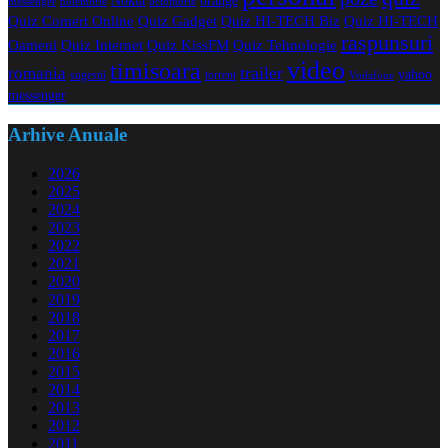
Nokia
orange
noiembrie
octombrie
messenger
Quiz Comert Online
Quiz Gadget
Quiz HI-TECH Biz
Quiz HI-TECH
raspunsuri
Oameni
Quiz Internet
Quiz Tehnologie
Quiz KissFM
video
timisoara
trailer
romania
yahoo
sugestii
torrent
Vodafone
messenger
Arhive Anuale
2026
2025
2024
2023
2022
2021
2020
2019
2018
2017
2016
2015
2014
2013
2012
2011