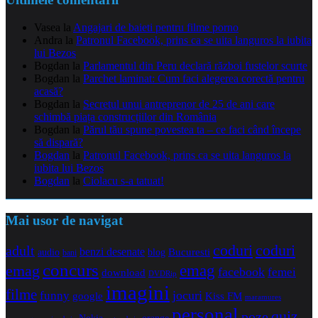
Vasea
la
Angajari de baieti pentru filme porno
Andra
la
Patronul Facebook, prins ca se uita languros la iubita
lui Bezos
Bogdan
la
Parlamentul din Peru declară război fustelor scurte
Bogdan
la
Parchet laminat: Cum faci alegerea corectă pentru
acasă?
Bogdan
la
Secretul unui antreprenor de 25 de ani care
schimbă piața construcțiilor din România
Bogdan
la
Părul tău spune povestea ta – ce faci când începe
să dispară?
Bogdan
la
Patronul Facebook, prins ca se uita languros la
iubita lui Bezos
Bogdan
la
Ciolacu s-a tatuat!
Mai usor de navigat
coduri
coduri
adult
benzi desenate
audio
blog
Bucuresti
bani
concurs
emag
emag
facebook
femei
download
DVDRip
imagini
filme
jocuri
funny
Kiss FM
google
maramures
personal
quiz
poze