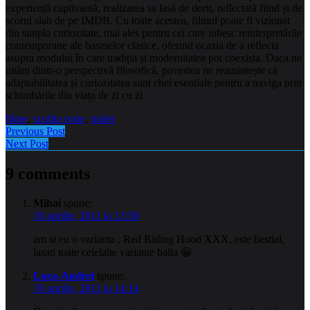
experiență captivantă, realizarea sa lasă de dorit, reflectată fiind și de
scorul slab de pe IMDB. Cu toate acestea, filmul poate fi vizionat
din simpla curiozitate, mai ales pentru cei care iubesc reinterpretările
contemporane ale basmelor clasice, oferind ocazia de a reflecta
asupra modului în care tradiția și modernitatea pot coexista. Daca ne
uităm dintr-o perspectivă filosofică, povestea ne reamintește că
adaptabilitatea și curiozitatea sunt chei esențiale pentru a naviga prin
schimbările din viața de zi cu zi.
filme
,
scufita rosie
,
trailer
Previous Post
Next Post
9 comments
Mihai
spune:
10 aprilie, 2011 la 13:58
am si eu o varianta , Red Riding Hood XXX, este bestial,
lasati toate celelalte variante balta 😀
Luca-Andrei
spune:
10 aprilie, 2011 la 14:14