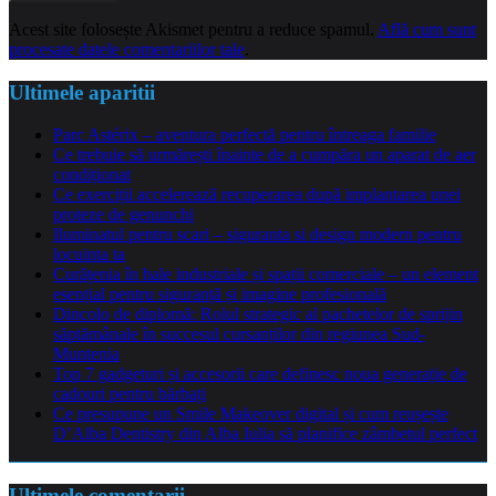
Acest site folosește Akismet pentru a reduce spamul.
Află cum sunt
procesate datele comentariilor tale
.
Ultimele aparitii
Parc Astérix – aventura perfectă pentru întreaga familie
Ce trebuie să urmărești înainte de a cumpăra un aparat de aer
condiționat
Ce exerciții accelerează recuperarea după implantarea unei
proteze de genunchi
Iluminatul pentru scari – siguranta si design modern pentru
locuinta ta
Curățenia în hale industriale și spații comerciale – un element
esențial pentru siguranță și imagine profesională
Dincolo de diplomă: Rolul strategic al pachetelor de sprijin
săptămânale în succesul cursanților din regiunea Sud-
Muntenia
Top 7 gadgeturi și accesorii care definesc noua generație de
cadouri pentru bărbați
Ce presupune un Smile Makeover digital și cum reușește
D’Alba Dentistry din Alba Iulia să planifice zâmbetul perfect
Ultimele comentarii