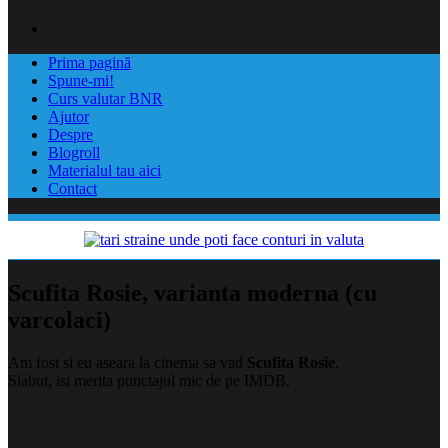
Prima pagină
Spune-mi!
Curs valutar BNR
Ajutor
Despre
Blogroll
Materialul tau aici
Contact
Scufita Rosie, varianta moderna (cu
varcolaci)
Am fost si eu aseara la cinema sa vad
Scufita Rosie
.
Slabut, isi merita punctajul mic de pe IMDB.