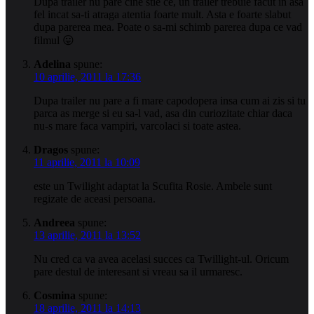
Dupa trailer nu pare cine stie ce, un trailer trebuie facut in asa
fel incat sa-ti atraga atentia foarte mult. Asta e foarte slabut
dupa parerea mea. Poate o sa-mi schimb parerea dupa ce vad
filmul 😛
Adelina
spune:
10 aprilie, 2011 la 17:36
Dupa trailer nu pare a fi mare capodopera insa cum ai zis si tu
parca as merge si eu sa-l vad, asa din curiozitate chiar daca
nu-s mare faca vampiri, varcolaci si toate astea.
Dragos
spune:
11 aprilie, 2011 la 10:09
este un Twilight adaptat la Scufita Rosie. Ambele sunt
regizate de aceasi persoana.
Andreea
spune:
13 aprilie, 2011 la 13:52
Nu cred ca va avea acelasi succes ca Twillight-ul. Oricum
pare destul de interesant si vreau sa il urmaresc.
Cosmina
spune:
18 aprilie, 2011 la 14:13