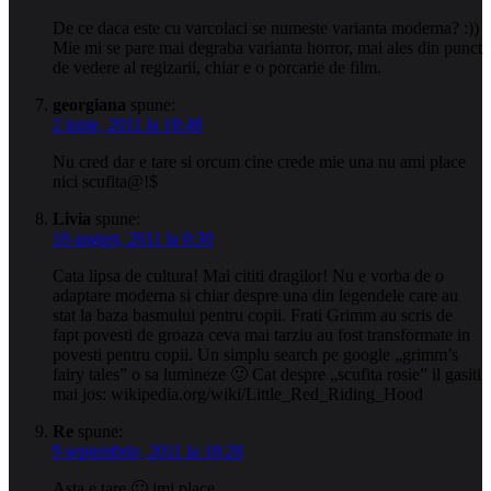
De ce daca este cu varcolaci se numeste varianta moderna? :))
Mie mi se pare mai degraba varianta horror, mai ales din punct
de vedere al regizarii, chiar e o porcarie de film.
georgiana
spune:
2 iunie, 2011 la 18:48
Nu cred dar e tare si orcum cine crede mie una nu ami place
nici scufita@!$
Livia
spune:
18 august, 2011 la 0:30
Cata lipsa de cultura! Mai cititi dragilor! Nu e vorba de o
adaptare moderna si chiar despre una din legendele care au
stat la baza basmului pentru copii. Frati Grimm au scris de
fapt povesti de groaza ceva mai tarziu au fost transformate in
povesti pentru copii. Un simplu search pe google „grimm’s
fairy tales” o sa lumineze 🙂 Cat despre „scufita rosie” il gasiti
mai jos: wikipedia.org/wiki/Little_Red_Riding_Hood
Re
spune:
9 septembrie, 2011 la 18:28
Asta e tare 🙂 imi place