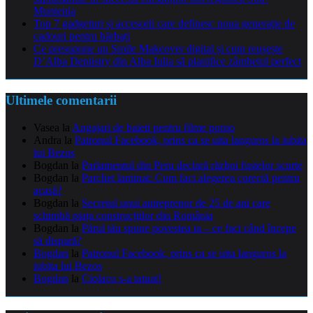
Muntenia
Top 7 gadgeturi și accesorii care definesc noua generație de
cadouri pentru bărbați
Ce presupune un Smile Makeover digital și cum reușește
D’Alba Dentistry din Alba Iulia să planifice zâmbetul perfect
Ultimele comentarii
Vasea
la
Angajari de baieti pentru filme porno
Andra
la
Patronul Facebook, prins ca se uita languros la iubita
lui Bezos
Bogdan
la
Parlamentul din Peru declară război fustelor scurte
Bogdan
la
Parchet laminat: Cum faci alegerea corectă pentru
acasă?
Bogdan
la
Secretul unui antreprenor de 25 de ani care
schimbă piața construcțiilor din România
Bogdan
la
Părul tău spune povestea ta – ce faci când începe
să dispară?
Bogdan
la
Patronul Facebook, prins ca se uita languros la
iubita lui Bezos
Bogdan
la
Ciolacu s-a tatuat!