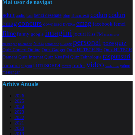
Mai usor de navigat
coduri
coduri
adult
benzi desenate
audio
blog
Bucuresti
bani
concurs
emag
emag
facebook
femei
download
DVDRip
imagini
filme
jocuri
funny
Kiss FM
google
maramures
personal
quiz
poze
Nokia
orange
noiembrie
octombrie
messenger
Quiz Comert Online
Quiz Gadget
Quiz HI-TECH Biz
Quiz HI-TECH
raspunsuri
Oameni
Quiz Internet
Quiz Tehnologie
Quiz KissFM
video
timisoara
trailer
romania
yahoo
sugestii
torrent
Vodafone
messenger
Arhive Anuale
2026
2025
2024
2023
2022
2021
2020
2019