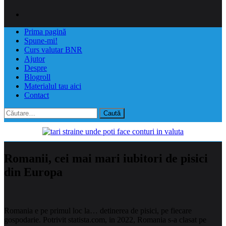
Prima pagină
Spune-mi!
Curs valutar BNR
Ajutor
Despre
Blogroll
Materialul tau aici
Contact
Caută
după:
Romanii, cei mai mari iubitori de pisici
din Europa
Romania e pe primul loc la… detinerea de pisici, pe fiecare
gospodarie. Potrivit statista.com, in 2022, Romania s-a clasat pe