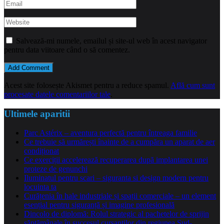
Salvează-mi numele, emailul și site-ul web în acest navigator
pentru data viitoare când o să comentez.
Acest site folosește Akismet pentru a reduce spamul.
Află cum sunt
procesate datele comentariilor tale
.
Ultimele aparitii
Parc Astérix – aventura perfectă pentru întreaga familie
Ce trebuie să urmărești înainte de a cumpăra un aparat de aer
condiționat
Ce exerciții accelerează recuperarea după implantarea unei
proteze de genunchi
Iluminatul pentru scari – siguranta si design modern pentru
locuinta ta
Curățenia în hale industriale și spații comerciale – un element
esențial pentru siguranță și imagine profesională
Dincolo de diplomă: Rolul strategic al pachetelor de sprijin
săptămânale în succesul cursanților din regiunea Sud-