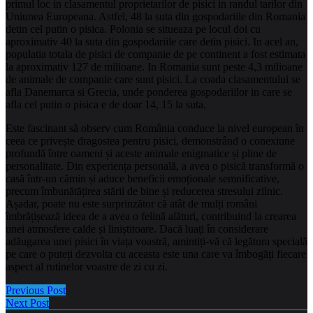
primul loc in clasamentul proprietarilor de pisici in randul tarilor din
Uniunea Europeana. Astfel, 48 la suta din gospodariile din Romania
detin cel putin o pisica. Polonia se situeaza pe locul doi cu
aproximativ 40 la suta din gospodariile care detin pisici. In acel an,
populatia totala de pisici de companie de pe continent a fost estimata
la aproximativ 127 de milioane. In Romania sunt peste 4,3 milioane
de animale de companie care sunt pisici. La coada clasamentului se
afla Danemarca si Grecia, unde ponderea gospodariilor in care se
afla cel putin o pisica e de doar 14, 15 la suta.
Este fascinant să observ cum România conduce la nivel european în
ceea ce privește dragostea pentru pisici, demonstrând o conexiune
profundă între oameni și aceste animale enigmatice și pline de
personalitate. Din experiența personală, a avea o pisică transformă o
casă într-un cămin și aduce beneficii emoționale semnificative,
precum îmbunătățirea stării de bine și reducerea stresului zilnic.
Așadar, poate nu este surprinzător că atât de mulți români
îmbrățișează ideea de a avea o felină alături, contribuind la crearea
unei atmosfere calde și liniștitoare. Dacă luați în considerare
adăugarea unei pisici în viața voastră, amintiți-vă că legătura specială
pe care o puteți dezvolta cu aceasta este una care va îmbogăți fiecare
aspect al rutinelor voastre de zi cu zi.
Previous Post
Next Post