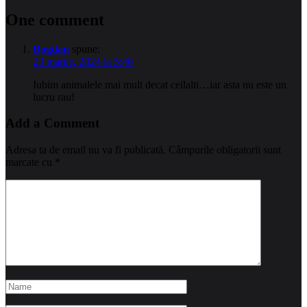
One comment
Bogdan
spune:
23 martie, 2024 la 5:46
Iubim animalele mai mult decat ceilalti…iar asta nu este un
lucru rau!
Add a Comment
Adresa ta de email nu va fi publicată.
Câmpurile obligatorii sunt
marcate cu
*