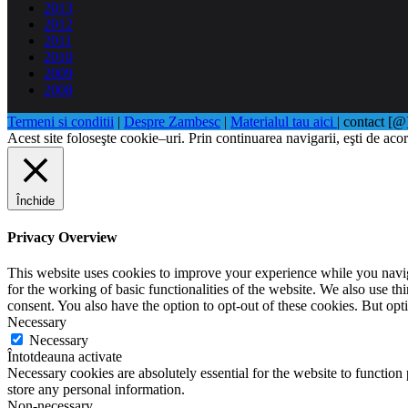
2013
2012
2011
2010
2009
2008
Termeni si conditii
|
Despre Zambesc
|
Materialul tau aici
| contact [
Acest site foloseşte cookie–uri. Prin continuarea navigarii, eşti de acor
Închide
Privacy Overview
This website uses cookies to improve your experience while you naviga
for the working of basic functionalities of the website. We also use t
consent. You also have the option to opt-out of these cookies. But op
Necessary
Necessary
Întotdeauna activate
Necessary cookies are absolutely essential for the website to function 
store any personal information.
Non-necessary