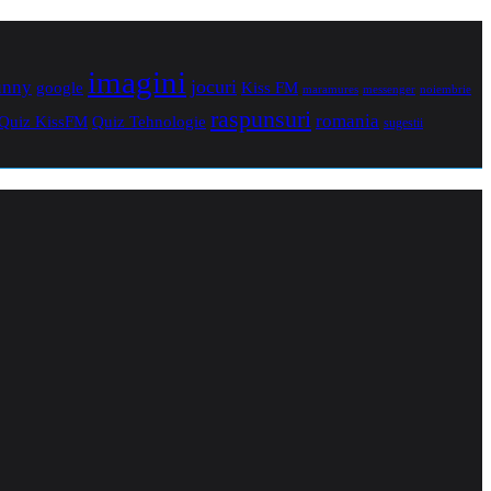
imagini
jocuri
unny
Kiss FM
google
maramures
noiembrie
messenger
raspunsuri
romania
Quiz Tehnologie
Quiz KissFM
sugestii