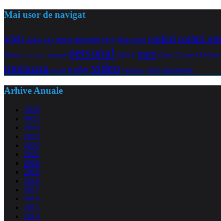
Mai usor de navigat
coduri e
coduri
adult
benzi desenate
audio
blog
Bucuresti
bani
personal
quiz
poze
Quiz Comert Online
Nokia
orange
octombrie
video
timisoara
trailer
yahoo messenger
torrent
Vodafone
Arhive Anuale
2026
2025
2024
2023
2022
2021
2020
2019
2018
2017
2016
2015
2014