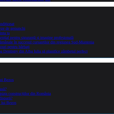
ndiționat
teze de genunchi
inta ta
sențial pentru siguranță și imagine profesională
ptămânale în succesul cursanților din regiunea Sud-Muntenia
ouri pentru bărbați
Dentistry din Alba Iulia să planifice zâmbetul perfect
lui Bezos
casă?
piața construcțiilor din România
dispară?
a lui Bezos