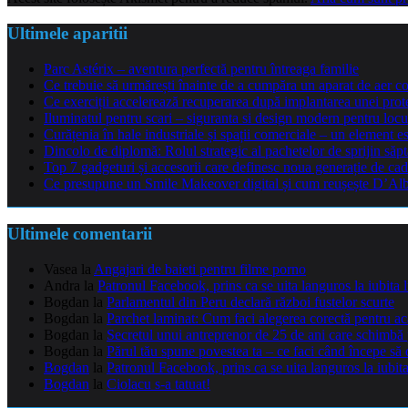
Ultimele aparitii
Parc Astérix – aventura perfectă pentru întreaga familie
Ce trebuie să urmărești înainte de a cumpăra un aparat de aer co
Ce exerciții accelerează recuperarea după implantarea unei pro
Iluminatul pentru scari – siguranta si design modern pentru locu
Curățenia în hale industriale și spații comerciale – un element e
Dincolo de diplomă: Rolul strategic al pachetelor de sprijin să
Top 7 gadgeturi și accesorii care definesc noua generație de cad
Ce presupune un Smile Makeover digital și cum reușește D’Alba 
Ultimele comentarii
Vasea
la
Angajari de baieti pentru filme porno
Andra
la
Patronul Facebook, prins ca se uita languros la iubita 
Bogdan
la
Parlamentul din Peru declară război fustelor scurte
Bogdan
la
Parchet laminat: Cum faci alegerea corectă pentru a
Bogdan
la
Secretul unui antreprenor de 25 de ani care schimbă 
Bogdan
la
Părul tău spune povestea ta – ce faci când începe să 
Bogdan
la
Patronul Facebook, prins ca se uita languros la iubit
Bogdan
la
Ciolacu s-a tatuat!