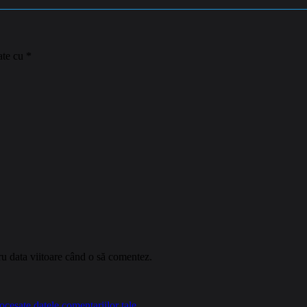
ate cu
*
ru data viitoare când o să comentez.
cesate datele comentariilor tale
.