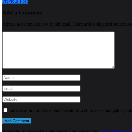
Previous Post
Add a Comment
Adresa ta de email nu va fi publicată.
Câmpurile obligatorii sunt marc
Salvează-mi numele, emailul și site-ul web în acest navigator pent
Acest site folosește Akismet pentru a reduce spamul.
Află cum sunt pro