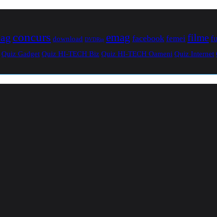
concurs
mag
emag
filme
facebook
femei
f
download
DVDRip
Quiz Gadget
Quiz HI-TECH Biz
Quiz HI-TECH Oameni
Quiz Internet