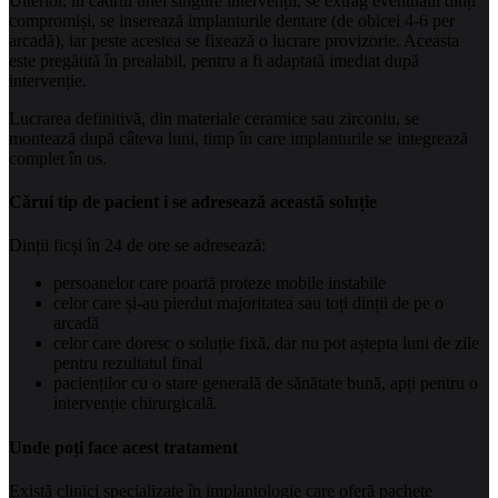
Ulterior, în cadrul unei singure intervenții, se extrag eventualii dinți
compromiși, se inserează implanturile dentare (de obicei 4-6 per
arcadă), iar peste acestea se fixează o lucrare provizorie. Aceasta
este pregătită în prealabil, pentru a fi adaptată imediat după
intervenție.
Lucrarea definitivă, din materiale ceramice sau zirconiu, se
montează după câteva luni, timp în care implanturile se integrează
complet în os.
Cărui tip de pacient i se adresează această soluție
Dinții ficși în 24 de ore se adresează:
persoanelor care poartă proteze mobile instabile
celor care și-au pierdut majoritatea sau toți dinții de pe o
arcadă
celor care doresc o soluție fixă, dar nu pot aștepta luni de zile
pentru rezultatul final
pacienților cu o stare generală de sănătate bună, apți pentru o
intervenție chirurgicală.
Unde poți face acest tratament
Există clinici specializate în implantologie care oferă pachete