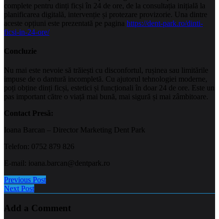
complete pentru dinți ficși în 24 de ore, de la consultația inițială la
planificarea digitală, intervenție și protezare provizorie. Una dintre
aceste opțiuni este prezentată pe pagina
https://dent-park.ro/dinti-
ficsi-in-24-ore/
Concluzie
Nu mai este nevoie să trăiești cu disconfortul, rușinea sau limitările
impuse de o dantură incompletă. Cu ajutorul tehnologiei moderne,
poți obține dinți ficși, estetici și funcționali în doar 24 de ore. Este un
pas important către o viață mai bună, mai sigură și mai zâmbitoare.
Contact Presă:
Ioana Barcan – Director Marketing Dent Park
Telefon: 0752 879 826
E-mail: ioana.barcan@dentpark.ro
Previous Post
Next Post
Add a Comment