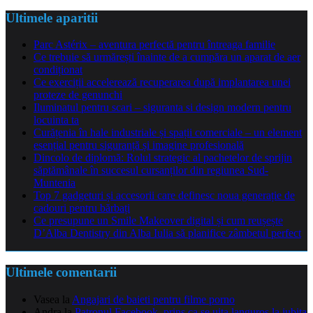
Ultimele aparitii
Parc Astérix – aventura perfectă pentru întreaga familie
Ce trebuie să urmărești înainte de a cumpăra un aparat de aer
condiționat
Ce exerciții accelerează recuperarea după implantarea unei
proteze de genunchi
Iluminatul pentru scari – siguranta si design modern pentru
locuinta ta
Curățenia în hale industriale și spații comerciale – un element
esențial pentru siguranță și imagine profesională
Dincolo de diplomă: Rolul strategic al pachetelor de sprijin
săptămânale în succesul cursanților din regiunea Sud-
Muntenia
Top 7 gadgeturi și accesorii care definesc noua generație de
cadouri pentru bărbați
Ce presupune un Smile Makeover digital și cum reușește
D’Alba Dentistry din Alba Iulia să planifice zâmbetul perfect
Ultimele comentarii
Vasea
la
Angajari de baieti pentru filme porno
Andra
la
Patronul Facebook, prins ca se uita languros la iubita