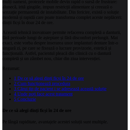
mulți oameni, protezele mobile devin rapid o sursă de frustrare:
alunecă, irită gingiile, impun restricții alimentare și creează o
senzație permanentă de instabilitate. Din fericire, există o soluție
modernă și rapidă care poate transforma complet aceste neplăceri:
dinții ficși în doar 24 de ore.
Această tehnică inovatoare permite refacerea completă a danturii,
fără perioade lungi de așteptare și fără disconfort prelungit. Mai
exact, este vorba despre inserarea unor implanturi dentare într-o
singură zi, pe care se fixează o lucrare provizorie, estetică și
funcțională. Astfel, pacientul pleacă din clinică cu o dantură
completă și un zâmbet nou, chiar din ziua intervenției.
Rezumat:
1
De ce să alegi dinți ficși în 24 de ore
2
Cum funcționează procedura
3
Cărui tip de pacient i se adresează această soluție
4
Unde poți face acest tratament
5
Concluzie
De ce să alegi dinți ficși în 24 de ore
Pe lângă rapiditate, avantajele acestei soluții sunt multiple.