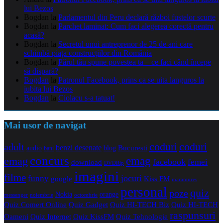
lui Bezos
Bogdan
la
Parlamentul din Peru declară război fustelor scurte
Bogdan
la
Parchet laminat: Cum faci alegerea corectă pentru
acasă?
Bogdan
la
Secretul unui antreprenor de 25 de ani care
schimbă piața construcțiilor din România
Bogdan
la
Părul tău spune povestea ta – ce faci când începe
să dispară?
Bogdan
la
Patronul Facebook, prins ca se uita languros la
iubita lui Bezos
Bogdan
la
Ciolacu s-a tatuat!
Mai usor de navigat
coduri
coduri
adult
benzi desenate
audio
blog
Bucuresti
bani
concurs
emag
emag
facebook
femei
download
DVDRip
imagini
filme
jocuri
funny
Kiss FM
google
maramures
personal
quiz
poze
Nokia
orange
noiembrie
octombrie
messenger
Quiz Comert Online
Quiz Gadget
Quiz HI-TECH Biz
Quiz HI-TECH
raspunsuri
Oameni
Quiz Internet
Quiz Tehnologie
Quiz KissFM