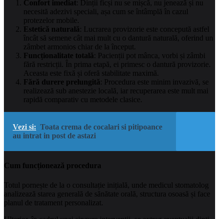
Confort imediat
: Dinții ficși nu se mișcă, nu jenează și nu
necesită adezivi speciali, așa cum se întâmplă în cazul
protezelor mobile.
Estetică naturală
: Lucrarea provizorie este concepută astfel
încât să semene cât mai mult cu o dantură naturală, oferind un
zâmbet armonios chiar de la început.
Funcționalitate totală
: Pacienții pot mânca, vorbi și zâmbi
fără restricții. În prima etapă, ei primesc o dantură provizorie.
Aceasta este fixă și oferă stabilitate maximă.
Fără durere prelungită
: Procedura este minim invazivă, se
realizează sub anestezie locală, iar recuperarea este mult mai
rapidă comparativ cu metodele clasice.
Vezi si:
Toata crema de cocalari si pitipoance
au intrat in post de astazi
Cum funcționează procedura
Totul pornește de la o consultație inițială, unde medicul stomatolog
analizează starea generală de sănătate orală, structura osoasă și face
planul de tratament personalizat.