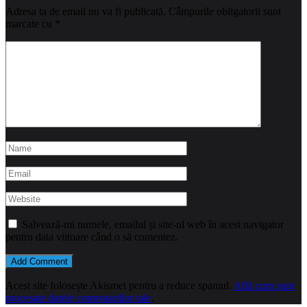
Adresa ta de email nu va fi publicată.
Câmpurile obligatorii sunt
marcate cu
*
Salvează-mi numele, emailul și site-ul web în acest navigator
pentru data viitoare când o să comentez.
Acest site folosește Akismet pentru a reduce spamul.
Află cum sunt
procesate datele comentariilor tale
.