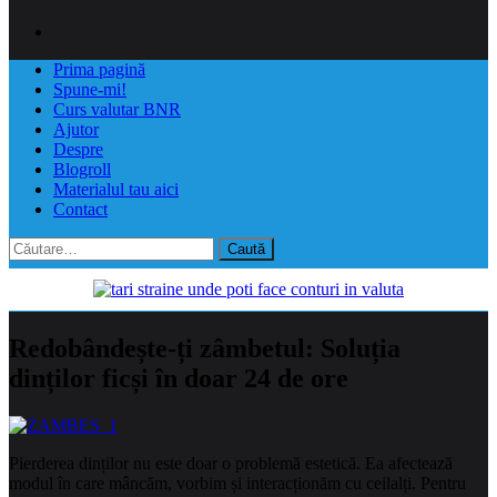
Prima pagină
Spune-mi!
Curs valutar BNR
Ajutor
Despre
Blogroll
Materialul tau aici
Contact
Caută
după:
Redobândește-ți zâmbetul: Soluția
dinților ficși în doar 24 de ore
Pierderea dinților nu este doar o problemă estetică. Ea afectează
modul în care mâncăm, vorbim și interacționăm cu ceilalți. Pentru