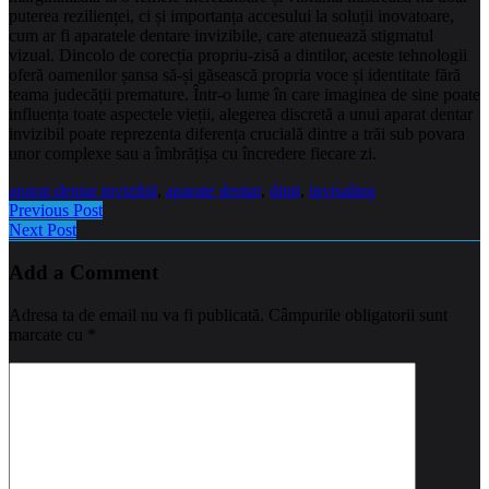
puterea rezilienței, ci și importanța accesului la soluții inovatoare,
cum ar fi aparatele dentare invizibile, care atenuează stigmatul
vizual. Dincolo de corecția propriu-zisă a dintilor, aceste tehnologii
oferă oamenilor șansa să-și găsească propria voce și identitate fără
teama judecății premature. Într-o lume în care imaginea de sine poate
influența toate aspectele vieții, alegerea discretă a unui aparat dentar
invizibil poate reprezenta diferența crucială dintre a trăi sub povara
unor complexe sau a îmbrățișa cu încredere fiecare zi.
aparat dentar invizibil
,
aparate dentar
,
dinti
,
invisaling
Previous Post
Next Post
Add a Comment
Adresa ta de email nu va fi publicată.
Câmpurile obligatorii sunt
marcate cu
*