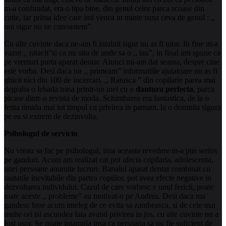
m-a confundat, era o tipa bine, din genul celor parca scoase din
cutie, iar prima idee care imi venea in minte suna ceva de genul : ,,
noi sigur nu ne cunoastem”.
Cu alte cuvinte daca ne-am fi intalnit sigur nu as fi uitat. In fine m-a
vazut ,, ratacit”si ca nu stiu de unde sa o ,, iau”, in final imi spune ca
pe vremuri purta aparat dentar. Atunci mi-am dat seama, despre cine
este vorba. Desi daca nu ,, primeam” informatiile ajutatoare nu as fi
ghicit nici din 100 de incercari. ,, Ratusca ” din copilarie parea mai
degraba o lebada trasa printr-un inel cu o
dantura perfecta
, parca
picase dintr-o revista de moda. Schimbarea era fantastica, de la o
fetita timida mai tot timpul cu privirea in pamant, la o domnita sigura
pe ea si extrem de dezinvolta.
Psihologul de serviciu
Nu vreau sa fac pe psihologul, insa aceasta revedere m-a pus serios
pe ganduri. Acum am realizat cat pot afecta copilaria, adolescenta,
unei persoane anumite lucruri. Banalul aparat dentar combinat cu
rautatile inevitabile din partea copiilor, pot avea efecte negative in
dezvoltarea individului. Cazul de care vorbesc e unul fericit, poate
toate aceste ,, probleme” au motivat-o pe Andrea. Desi daca ma
gandesc bine acum inteleg de ce evita sa zambeasca, si de cele mai
multe ori isi ascundea fata avand privirea in jos, cu alte cuvinte nu a
fost usor. Se poate intampla insa ca persoana sa nu fie suficient de