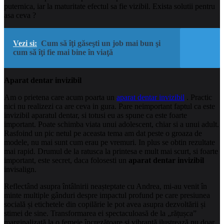
puternica, iar la maturitate efectul sa fie vizibil. Exista solutii pentru
asa ceva ?
Vezi si:
Cum să îţi găseşti un job mai bun şi
cum să îţi fie mai bine în viaţă
Aparat dentar invizibil
Am o prietena care acum poarta un
aparat dentar invizibil
. Practic
nici nu realizezi ca are ceva in gura. Pare neimportant faptul ca este
invizibil aparatul dentar, si totusi eu as spune ca este foarte
important. Poate schimba viata unui adolescent, chiar si a unui adult.
Rasfoind un pic netul pe aceasta tema am dat peste o groaza de
modele, nu mai sunt cum erau pe vremuri. In plus se obtin rezultate
mai rapid. Drumul de la ratusca la printesa e mult mai scurt, si foarte
important, este secret, daca folosesti un
aparat dentar invizibil
invisalign.
Reflectând asupra întâlnirii neașteptate cu Andrea, mi-au venit în
minte multiple gânduri despre impactul profund pe care presiunea
socială și etichetele din copilărie le pot avea asupra dezvoltării și
stimei de sine. Transformarea ei spectaculoasă de la „rățușca”
marginalizată la o femeie încrezătoare și vibrantă ilustrează nu doar