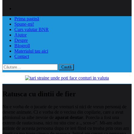
Prima pagină
Spune-mi!
Curs valutar BNR
Ajutor
Despre
Blogroll
Materialul tau aici
Contact
Caută
după:
Ratusca cu dintii de fier
Nu e vorba de o jucarie de pe vremuri si nici de vreun personaj de
desene animate. Ci e vorba de o vecina din copilarie, care a avut
ghinionul sa aibe nevoie de
aparat dentar
. Porecla a fost una
extrem de rautacioasa, nici nu stiu cine a ,, scos-o”. Mi-am adus
aminte de aceasta persoana dupa ce ieri fiind cu treaba prin oras am
simtit ca ma trage cineva de maneca. Initial am crezut ca persoana