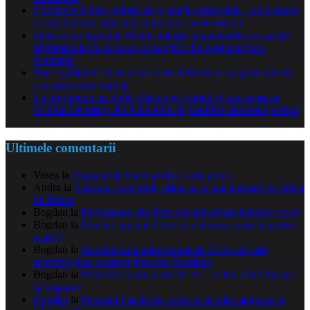
Curățenia în hale industriale și spații comerciale – un element
esențial pentru siguranță și imagine profesională
Dincolo de diplomă: Rolul strategic al pachetelor de sprijin
săptămânale în succesul cursanților din regiunea Sud-
Muntenia
Top 7 gadgeturi și accesorii care definesc noua generație de
cadouri pentru bărbați
Ce presupune un Smile Makeover digital și cum reușește
D’Alba Dentistry din Alba Iulia să planifice zâmbetul perfect
Ultimele comentarii
Vasea
la
Angajari de baieti pentru filme porno
Andra
la
Patronul Facebook, prins ca se uita languros la iubita
lui Bezos
Bogdan
la
Parlamentul din Peru declară război fustelor scurte
Bogdan
la
Parchet laminat: Cum faci alegerea corectă pentru
acasă?
Bogdan
la
Secretul unui antreprenor de 25 de ani care
schimbă piața construcțiilor din România
Bogdan
la
Părul tău spune povestea ta – ce faci când începe
să dispară?
Bogdan
la
Patronul Facebook, prins ca se uita languros la