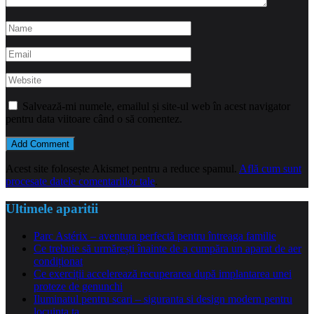
Salvează-mi numele, emailul și site-ul web în acest navigator
pentru data viitoare când o să comentez.
Acest site folosește Akismet pentru a reduce spamul.
Află cum sunt
procesate datele comentariilor tale
.
Ultimele aparitii
Parc Astérix – aventura perfectă pentru întreaga familie
Ce trebuie să urmărești înainte de a cumpăra un aparat de aer
condiționat
Ce exerciții accelerează recuperarea după implantarea unei
proteze de genunchi
Iluminatul pentru scari – siguranta si design modern pentru
locuinta ta