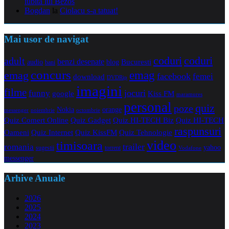
iubita lui Bezos
Bogdan
la
Ciolacu s-a tatuat!
Mai usor de navigat
coduri
coduri
adult
benzi desenate
audio
blog
Bucuresti
bani
concurs
emag
emag
facebook
femei
download
DVDRip
imagini
filme
jocuri
funny
Kiss FM
google
maramures
personal
quiz
poze
Nokia
orange
noiembrie
octombrie
messenger
Quiz Comert Online
Quiz Gadget
Quiz HI-TECH Biz
Quiz HI-TECH
raspunsuri
Oameni
Quiz Internet
Quiz Tehnologie
Quiz KissFM
video
timisoara
trailer
romania
yahoo
sugestii
torrent
Vodafone
messenger
Arhive Anuale
2026
2025
2024
2023