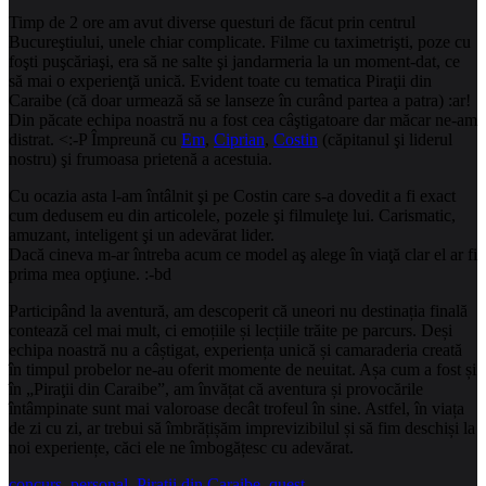
Timp de 2 ore am avut diverse questuri de făcut prin centrul
Bucureştiului, unele chiar complicate. Filme cu taximetrişti, poze cu
foşti puşcăriaşi, era să ne salte şi jandarmeria la un moment-dat, ce
să mai o experienţă unică. Evident toate cu tematica Piraţii din
Caraibe (că doar urmează să se lanseze în curând partea a patra) :ar!
Din păcate echipa noastră nu a fost cea câştigatoare dar măcar ne-am
distrat. <:-P Împreună cu
Em
,
Ciprian
,
Costin
(căpitanul şi liderul
nostru) şi frumoasa prietenă a acestuia.
Cu ocazia asta l-am întâlnit şi pe Costin care s-a dovedit a fi exact
cum dedusem eu din articolele, pozele şi filmuleţe lui. Carismatic,
amuzant, inteligent şi un adevărat lider.
Dacă cineva m-ar întreba acum ce model aş alege în viaţă clar el ar fi
prima mea opţiune. :-bd
Participând la aventură, am descoperit că uneori nu destinația finală
contează cel mai mult, ci emoțiile și lecțiile trăite pe parcurs. Deși
echipa noastră nu a câștigat, experiența unică și camaraderia creată
în timpul probelor ne-au oferit momente de neuitat. Așa cum a fost și
în „Piraţii din Caraibe”, am învățat că aventura și provocările
întâmpinate sunt mai valoroase decât trofeul în sine. Astfel, în viața
de zi cu zi, ar trebui să îmbrățișăm imprevizibilul și să fim deschiși la
noi experiențe, căci ele ne îmbogățesc cu adevărat.
concurs
,
personal
,
Piraţii din Caraibe
,
quest