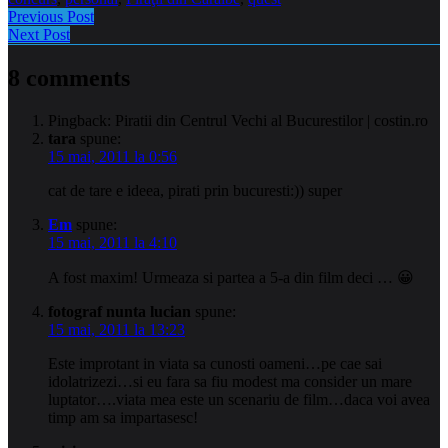
Previous Post
Next Post
8 comments
Pingback: Piratii din Centrul Vechi al Bucurestilor | costin.ro
tara
spune:
15 mai, 2011 la 0:56
cat de tare e ideea, pirati prin bucuresti:)) super
Em
spune:
15 mai, 2011 la 4:10
A fost maxim! Urmeaza si partea a 5-a din film deci … 😀
fotograf nunta lucian
spune:
15 mai, 2011 la 13:23
Este improtant in viata sa cunosti oameni…pe cae sai
idolatrizezi…si eu fara sa fiu modest ma consider un mare
luptator….viata mea este un scenariu de film…daca voi avea
timp am sa impartasesc!