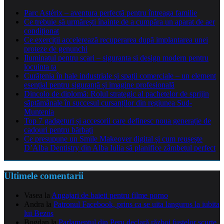
Parc Astérix – aventura perfectă pentru întreaga familie
Ce trebuie să urmărești înainte de a cumpăra un aparat de aer
condiționat
Ce exerciții accelerează recuperarea după implantarea unei
proteze de genunchi
Iluminatul pentru scari – siguranta si design modern pentru
locuinta ta
Curățenia în hale industriale și spații comerciale – un element
esențial pentru siguranță și imagine profesională
Dincolo de diplomă: Rolul strategic al pachetelor de sprijin
săptămânale în succesul cursanților din regiunea Sud-
Muntenia
Top 7 gadgeturi și accesorii care definesc noua generație de
cadouri pentru bărbați
Ce presupune un Smile Makeover digital și cum reușește
D’Alba Dentistry din Alba Iulia să planifice zâmbetul perfect
Ultimele comentarii
Vasea
la
Angajari de baieti pentru filme porno
Andra
la
Patronul Facebook, prins ca se uita languros la iubita
lui Bezos
Bogdan
la
Parlamentul din Peru declară război fustelor scurte