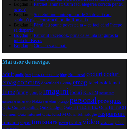
Bogdan
la
Parchet laminat: Cum faci alegerea corectă pentru
acasă?
Bogdan
la
Secretul unui antreprenor de 25 de ani care
schimbă piața construcțiilor din România
Bogdan
la
Părul tău spune povestea ta – ce faci când începe
să dispară?
Bogdan
la
Patronul Facebook, prins ca se uita languros la
iubita lui Bezos
Bogdan
la
Ciolacu s-a tatuat!
Mai usor de navigat
coduri
coduri
adult
benzi desenate
audio
blog
Bucuresti
bani
concurs
emag
emag
facebook
femei
download
DVDRip
imagini
filme
jocuri
funny
Kiss FM
google
maramures
personal
quiz
poze
Nokia
orange
noiembrie
octombrie
messenger
Quiz Comert Online
Quiz Gadget
Quiz HI-TECH Biz
Quiz HI-TECH
raspunsuri
Oameni
Quiz Internet
Quiz Tehnologie
Quiz KissFM
video
timisoara
trailer
romania
yahoo
sugestii
torrent
Vodafone
messenger