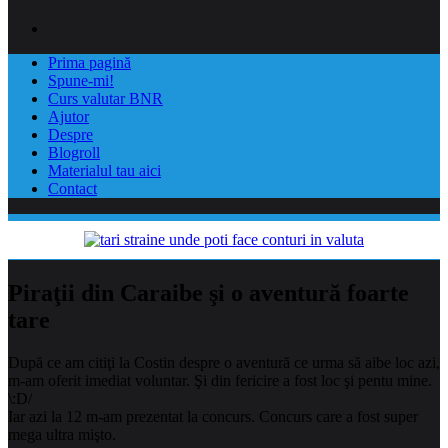
Prima pagină
Spune-mi!
Curs valutar BNR
Ajutor
Despre
Blogroll
Materialul tau aici
Contact
Piraţii din Caraibe şi o aventură foarte
tare
După ce am citiţi la Costin despre o aventură ce urma să aibe loc azi,
m-am oferit imediat voluntar. Şi din fericire a fost loc şi pentu mine.
\:D/
Iar azi la 12 m-am prezentat la concurs. Concurs care a fost super
mega ultra mişto.