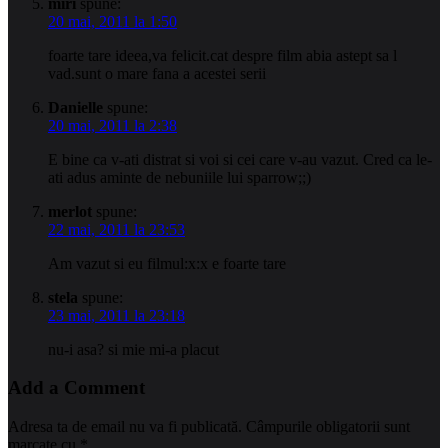
miri
spune:
20 mai, 2011 la 1:50
foarte tare ideea,va felicit.cat despre film abia astept sa l
vad.sunt o mare fana a acestei serii
Danielle
spune:
20 mai, 2011 la 2:38
E bine ca v-ati distrat si voi si cei care v-au vazut. Cred ca le-
ati adus aminte de nebuniile lui sparrow;;)
merlot
spune:
22 mai, 2011 la 23:53
Am vazut si eu filmul:x:x e foarte tare
stela
spune:
23 mai, 2011 la 23:18
nu-i asa? si mie mi-a placut
Add a Comment
Adresa ta de email nu va fi publicată.
Câmpurile obligatorii sunt
marcate cu
*