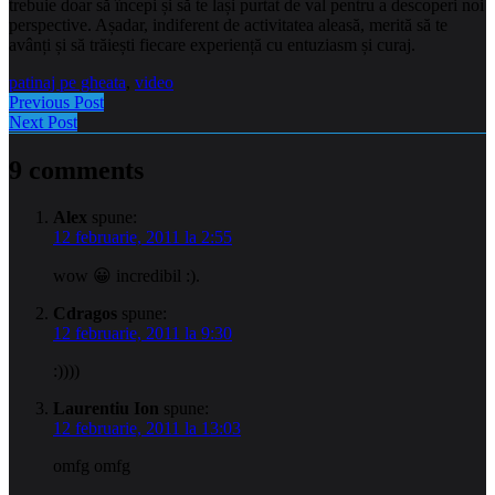
trebuie doar să începi și să te lași purtat de val pentru a descoperi noi
perspective. Așadar, indiferent de activitatea aleasă, merită să te
avânți și să trăiești fiecare experiență cu entuziasm și curaj.
patinaj pe gheata
,
video
Previous Post
Next Post
9 comments
Alex
spune:
12 februarie, 2011 la 2:55
wow 😀 incredibil :).
Cdragos
spune:
12 februarie, 2011 la 9:30
:))))
Laurentiu Ion
spune:
12 februarie, 2011 la 13:03
omfg omfg