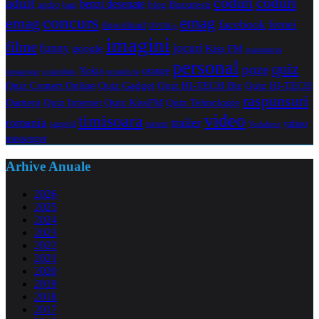
coduri
coduri
adult
benzi desenate
audio
blog
Bucuresti
bani
concurs
emag
emag
facebook
femei
download
DVDRip
imagini
filme
jocuri
funny
Kiss FM
google
maramures
personal
quiz
poze
Nokia
orange
noiembrie
octombrie
messenger
Quiz Comert Online
Quiz Gadget
Quiz HI-TECH Biz
Quiz HI-TECH
raspunsuri
Oameni
Quiz Internet
Quiz Tehnologie
Quiz KissFM
video
timisoara
trailer
romania
yahoo
sugestii
torrent
Vodafone
messenger
Arhive Anuale
2026
2025
2024
2023
2022
2021
2020
2019
2018
2017