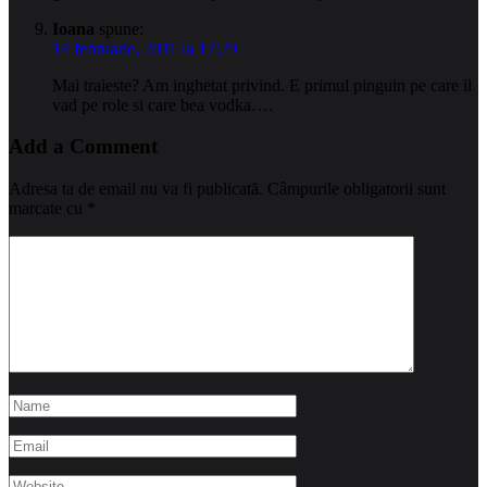
Ioana
spune:
14 februarie, 2011 la 17:29
Mai traieste? Am inghetat privind. E primul pinguin pe care il
vad pe role si care bea vodka….
Add a Comment
Adresa ta de email nu va fi publicată.
Câmpurile obligatorii sunt
marcate cu
*