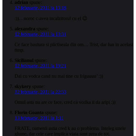
adrian
spune:
12 februarie, 2011 la 13:18
:))…noroc c-avea incalzitorul cu el 😉
alexandra
spune:
12 februarie, 2011 la 13:31
Ce face bautura si plictiseala din om… Trist, dar fun in acelasi
timp.
Sicilianul
spune:
12 februarie, 2011 la 19:21
Dai cu vodca cand nu mai tine cu friguuuu’ :))
skykery
spune:
12 februarie, 2011 la 22:53
Omul asta nu are ce face, cred ca vodka ii da aripi :))
Florin Goanta
spune:
13 februarie, 2011 la 1:11
FRATE, oamenii astia cred k au o problema. Inteleg unele
glume, dar cele care implica viata sunt prea de tot.