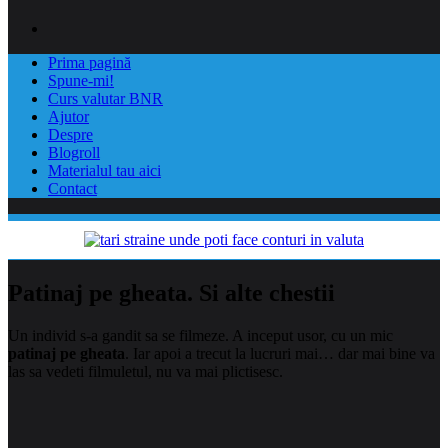
Prima pagină
Spune-mi!
Curs valutar BNR
Ajutor
Despre
Blogroll
Materialul tau aici
Contact
Patinaj pe gheata. Si alte chestii
Un individ s-a gandit sa se filmeze. A inceput usor, cu un mic
patinaj pe gheata
. Iar apoi a trecut la lucruri mai… dar mai bine va
las sa vedeti filmuletul, nu va mai plictisesc.