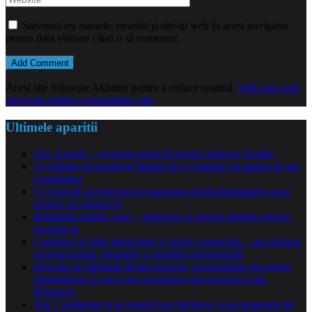
Salvează-mi numele, emailul și site-ul web în acest navigator
pentru data viitoare când o să comentez.
Acest site folosește Akismet pentru a reduce spamul.
Află cum sunt
procesate datele comentariilor tale
.
Ultimele aparitii
Parc Astérix – aventura perfectă pentru întreaga familie
Ce trebuie să urmărești înainte de a cumpăra un aparat de aer
condiționat
Ce exerciții accelerează recuperarea după implantarea unei
proteze de genunchi
Iluminatul pentru scari – siguranta si design modern pentru
locuinta ta
Curățenia în hale industriale și spații comerciale – un element
esențial pentru siguranță și imagine profesională
Dincolo de diplomă: Rolul strategic al pachetelor de sprijin
săptămânale în succesul cursanților din regiunea Sud-
Muntenia
Top 7 gadgeturi și accesorii care definesc noua generație de