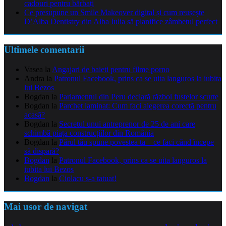
cadouri pentru bărbați
Ce presupune un Smile Makeover digital și cum reușește
D’Alba Dentistry din Alba Iulia să planifice zâmbetul perfect
Ultimele comentarii
Vasea
la
Angajari de baieti pentru filme porno
Andra
la
Patronul Facebook, prins ca se uita languros la iubita
lui Bezos
Bogdan
la
Parlamentul din Peru declară război fustelor scurte
Bogdan
la
Parchet laminat: Cum faci alegerea corectă pentru
acasă?
Bogdan
la
Secretul unui antreprenor de 25 de ani care
schimbă piața construcțiilor din România
Bogdan
la
Părul tău spune povestea ta – ce faci când începe
să dispară?
Bogdan
la
Patronul Facebook, prins ca se uita languros la
iubita lui Bezos
Bogdan
la
Ciolacu s-a tatuat!
Mai usor de navigat