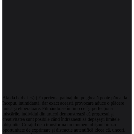
Ala da barbat. <):) Experiența patinajului pe gheață poate părea, la
început, intimidantă, dar exact această provocare aduce o plăcere
unică și eliberatoare. Filmându-se în timp ce își perfecționa
mișcările, individul din articol demonstrează că progresul și
creativitatea sunt posibile când îndrăznești să depășești limitele
obișnuite. Curajul de a transforma un moment obișnuit într-o
oportunitate de exprimare și distracție autentifică ideea că, uneori,