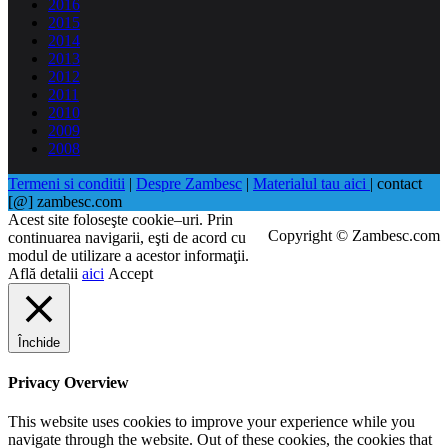
2016
2015
2014
2013
2012
2011
2010
2009
2008
Termeni si conditii
|
Despre Zambesc
|
Materialul tau aici
| contact
[@] zambesc.com
Acest site foloseşte cookie–uri. Prin
Copyright © Zambesc.com
continuarea navigarii, eşti de acord cu
modul de utilizare a acestor informaţii.
Află detalii
aici
Accept
Închide
Privacy Overview
This website uses cookies to improve your experience while you
navigate through the website. Out of these cookies, the cookies that