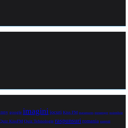
imagini
jocuri
unny
Kiss FM
google
maramures
noiembrie
messenger
raspunsuri
romania
Quiz Tehnologie
Quiz KissFM
sugestii