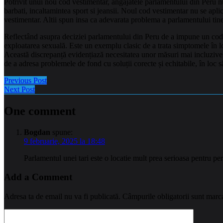
Potrivit unui nou cod vestimentar, angajatele parlamentului din Peru nu m
barbati, incaltamintea sport si jeansii. Noul cod vestimentar nu se aplic
vestimentar. Altii spun insa ca adevarata problema a parlamentului tin
Reflectând asupra deciziei parlamentului din Peru de a impune un cod 
exploatarea sexuală. Este un exemplu clasic de a trata simptomele în lo
Această discrepanță evidențiază necesitatea unor măsuri mai incluzive ș
de a adresa problemele de fond cu soluții corecte și echitabile, în loc s
Previous Post
Next Post
One comment
Bogdan
spune:
9 februarie, 2025 la 18:48
Parlamentul unei tari este o locatie mult prea serioasa pentru p
Add a Comment
Adresa ta de email nu va fi publicată.
Câmpurile obligatorii sunt marc