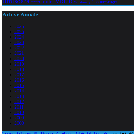
video
timisoara
trailer
yahoo messenger
torrent
Vodafone
Arhive Anuale
2026
2025
2024
2023
2022
2021
2020
2019
2018
2017
2016
2015
2014
2013
2012
2011
2010
2009
2008
Termeni si conditii
|
Despre Zambesc
|
Materialul tau aici
| contact [