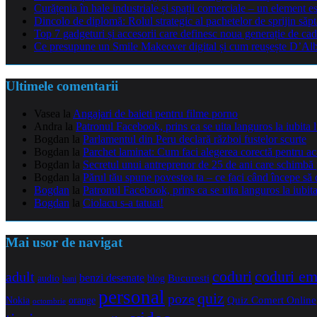
Curățenia în hale industriale și spații comerciale – un element e
Dincolo de diplomă: Rolul strategic al pachetelor de sprijin să
Top 7 gadgeturi și accesorii care definesc noua generație de cad
Ce presupune un Smile Makeover digital și cum reușește D’Alba 
Ultimele comentarii
Vasea
la
Angajari de baieti pentru filme porno
Andra
la
Patronul Facebook, prins ca se uita languros la iubita 
Bogdan
la
Parlamentul din Peru declară război fustelor scurte
Bogdan
la
Parchet laminat: Cum faci alegerea corectă pentru a
Bogdan
la
Secretul unui antreprenor de 25 de ani care schimbă 
Bogdan
la
Părul tău spune povestea ta – ce faci când începe să 
Bogdan
la
Patronul Facebook, prins ca se uita languros la iubit
Bogdan
la
Ciolacu s-a tatuat!
Mai usor de navigat
coduri e
coduri
adult
benzi desenate
audio
blog
Bucuresti
bani
personal
quiz
poze
Quiz Comert Online
Nokia
orange
octombrie