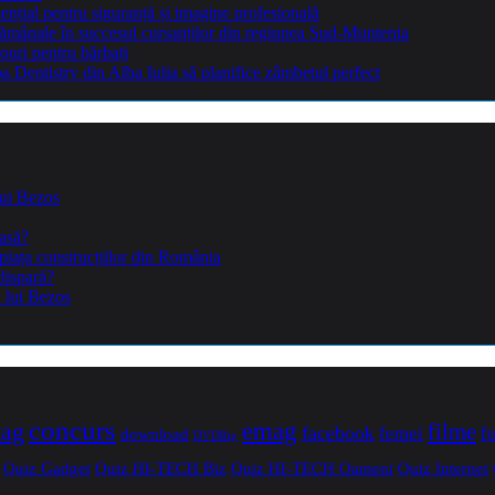
sențial pentru siguranță și imagine profesională
ptămânale în succesul cursanților din regiunea Sud-Muntenia
ouri pentru bărbați
Dentistry din Alba Iulia să planifice zâmbetul perfect
lui Bezos
casă?
piața construcțiilor din România
dispară?
a lui Bezos
concurs
mag
emag
filme
facebook
femei
f
download
DVDRip
Quiz Gadget
Quiz HI-TECH Biz
Quiz HI-TECH Oameni
Quiz Internet