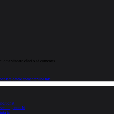
ru data viitoare când o să comentez.
cesate datele comentariilor tale
.
ndiționat
teze de genunchi
inta ta