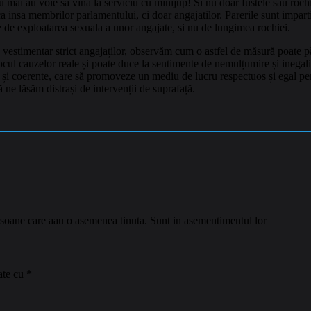
ai au voie sa vina la serviciu cu minijup! Si nu doar fustele sau rochiile 
a insa membrilor parlamentului, ci doar angajatilor. Parerile sunt impartit
e de exploatarea sexuala a unor angajate, si nu de lungimea rochiei.
vestimentar strict angajaților, observăm cum o astfel de măsură poate p
cul cauzelor reale și poate duce la sentimente de nemulțumire și inegalit
i coerente, care să promoveze un mediu de lucru respectuos și egal pentru
ă ne lăsăm distrași de intervenții de suprafață.
ersoane care aau o asemenea tinuta. Sunt in asementimentul lor
ate cu
*