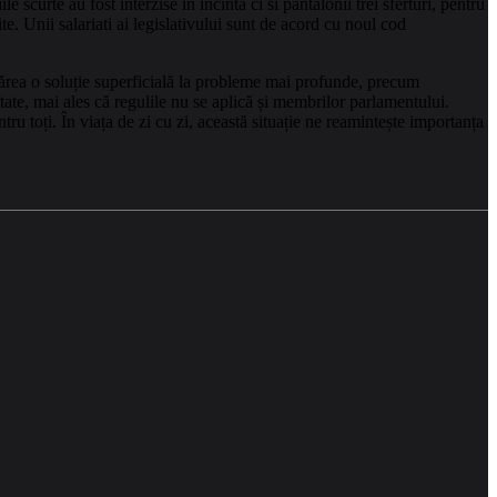
scurte au fost interzise in incinta ci si pantalonii trei sferturi, pentru
e. Unii salariati ai legislativului sunt de acord cu noul cod
ărea o soluție superficială la probleme mai profunde, precum
ate, mai ales că regulile nu se aplică și membrilor parlamentului.
 toți. În viața de zi cu zi, această situație ne reamintește importanța