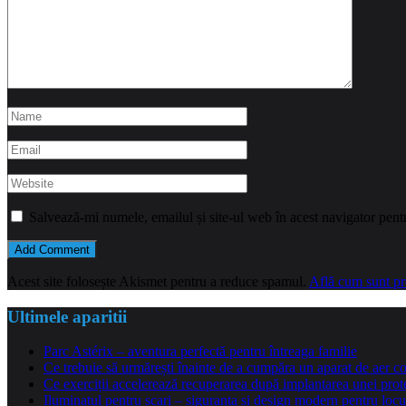
Salvează-mi numele, emailul și site-ul web în acest navigator pent
Acest site folosește Akismet pentru a reduce spamul.
Află cum sunt pro
Ultimele aparitii
Parc Astérix – aventura perfectă pentru întreaga familie
Ce trebuie să urmărești înainte de a cumpăra un aparat de aer co
Ce exerciții accelerează recuperarea după implantarea unei pro
Iluminatul pentru scari – siguranta si design modern pentru locu