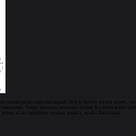
complet jocul creatorilor digitali. Deși la început am fost sceptic, văz
ri neașteptate. Totuși, adevărata provocare rămâne în a folosi aceste unelt
 trebuie să ne completeze viziunea artistică, nu să o înlocuiască.