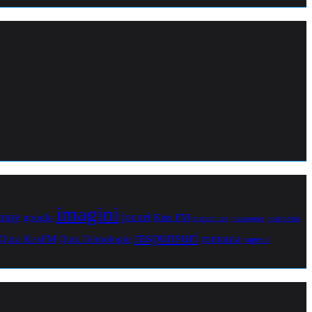
imagini
jocuri
unny
Kiss FM
google
maramures
noiembrie
messenger
raspunsuri
romania
Quiz Tehnologie
Quiz KissFM
sugestii