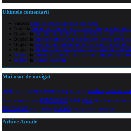
Ultimele comentarii
Vasea
la
Angajari de baieti pentru filme porno
Andra
la
Patronul Facebook, prins ca se uita languros la iubita 
Bogdan
la
Parlamentul din Peru declară război fustelor scurte
Bogdan
la
Parchet laminat: Cum faci alegerea corectă pentru a
Bogdan
la
Secretul unui antreprenor de 25 de ani care schimbă 
Bogdan
la
Părul tău spune povestea ta – ce faci când începe să 
Bogdan
la
Patronul Facebook, prins ca se uita languros la iubit
Bogdan
la
Ciolacu s-a tatuat!
Mai usor de navigat
coduri e
coduri
adult
benzi desenate
audio
blog
Bucuresti
bani
personal
quiz
poze
Quiz Comert Online
Nokia
orange
octombrie
video
timisoara
trailer
yahoo messenger
torrent
Vodafone
Arhive Anuale