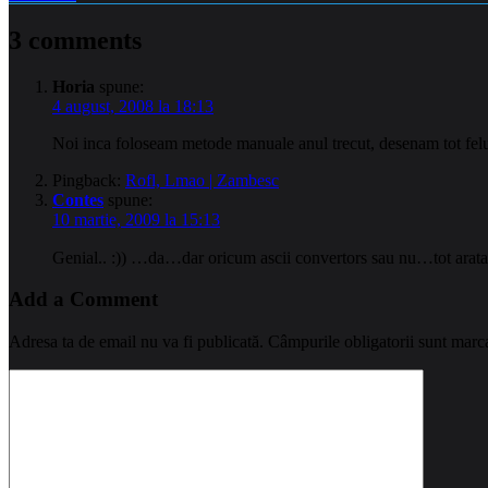
3 comments
Horia
spune:
4 august, 2008 la 18:13
Noi inca foloseam metode manuale anul trecut, desenam tot felu
Pingback:
Rofl, Lmao | Zambesc
Contes
spune:
10 martie, 2009 la 15:13
Genial.. :)) …da…dar oricum ascii convertors sau nu…tot arata
Add a Comment
Adresa ta de email nu va fi publicată.
Câmpurile obligatorii sunt marc