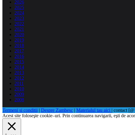
2026
2025
2024
2023
2022
2021
2020
2019
2018
2017
2016
2015
2014
2013
2012
2011
2010
2009
2008
Termeni si conditii
|
Despre Zambesc
|
Materialul tau aici
| contact [
Acest site foloseşte cookie–uri. Prin continuarea navigarii, eşti de acor