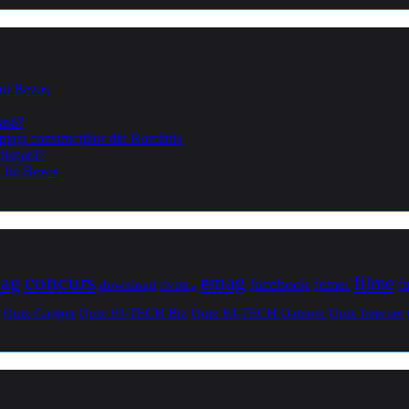
lui Bezos
casă?
piața construcțiilor din România
dispară?
a lui Bezos
concurs
mag
emag
filme
facebook
femei
f
download
DVDRip
Quiz Gadget
Quiz HI-TECH Biz
Quiz HI-TECH Oameni
Quiz Internet