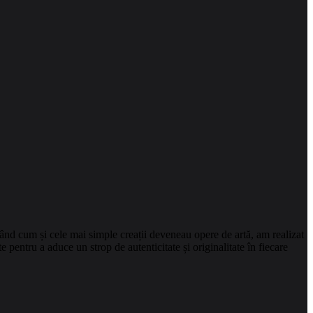
ând cum și cele mai simple creații deveneau opere de artă, am realizat
e pentru a aduce un strop de autenticitate și originalitate în fiecare