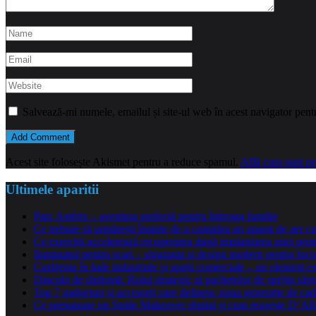
Salvează-mi numele, emailul și site-ul web în acest navigator pent
Acest site folosește Akismet pentru a reduce spamul.
Află cum sunt pro
Ultimele aparitii
Parc Astérix – aventura perfectă pentru întreaga familie
Ce trebuie să urmărești înainte de a cumpăra un aparat de aer co
Ce exerciții accelerează recuperarea după implantarea unei pro
Iluminatul pentru scari – siguranta si design modern pentru locu
Curățenia în hale industriale și spații comerciale – un element e
Dincolo de diplomă: Rolul strategic al pachetelor de sprijin să
Top 7 gadgeturi și accesorii care definesc noua generație de cad
Ce presupune un Smile Makeover digital și cum reușește D’Alba 