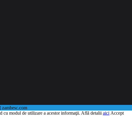
@] zambesc.com
d cu modul de utilizare a acestor informaţii. Află detalii
aici
Accept