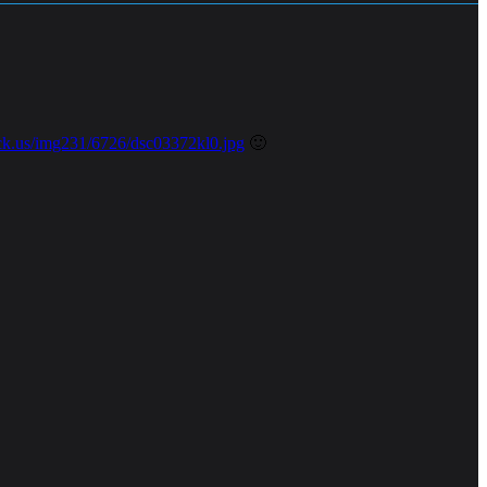
ck.us/img231/6726/dsc03372kl0.jpg
🙂