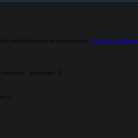
l de chestii la laboratorul de metode numerice:
http://img231.imagesha
 extraordinar…de math-like.. 😛
ate cu
*