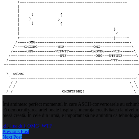
Îmi amintesc perfect momentul în care ASCII-convertoarele au schimbat 
că democratizarea artei poate inspira și încuraja creativitatea la nivelu
piesă creată. În cele din urmă, e important să ne amintim că tehnologia
gif
,
imagini
,
OMG
,
WTF
Previous Post
Next Post