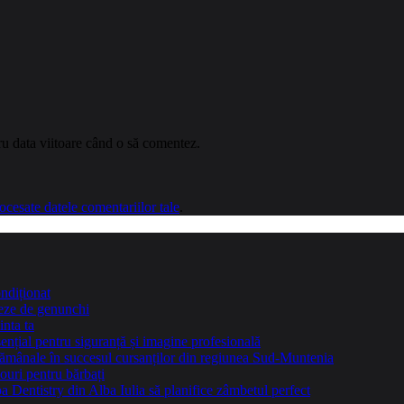
ru data viitoare când o să comentez.
cesate datele comentariilor tale
.
ndiționat
teze de genunchi
inta ta
sențial pentru siguranță și imagine profesională
ptămânale în succesul cursanților din regiunea Sud-Muntenia
ouri pentru bărbați
Dentistry din Alba Iulia să planifice zâmbetul perfect