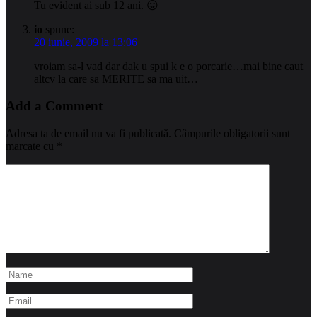
Tu evident ai sub 12 ani. 😛
io
spune:
20 iunie, 2009 la 13:06
vroiam sa-l vad dar dak u spui k e o porcarie…mai bine caut
altcv la care sa MERITE sa ma uit…
Add a Comment
Adresa ta de email nu va fi publicată.
Câmpurile obligatorii sunt
marcate cu
*