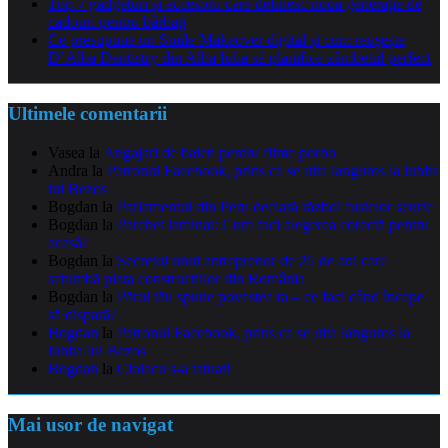
Top 7 gadgeturi și accesorii care definesc noua generație de
cadouri pentru bărbați
Ce presupune un Smile Makeover digital și cum reușește
D’Alba Dentistry din Alba Iulia să planifice zâmbetul perfect
Ultimele comentarii
Vasea
la
Angajari de baieti pentru filme porno
Andra
la
Patronul Facebook, prins ca se uita languros la iubita
lui Bezos
Bogdan
la
Parlamentul din Peru declară război fustelor scurte
Bogdan
la
Parchet laminat: Cum faci alegerea corectă pentru
acasă?
Bogdan
la
Secretul unui antreprenor de 25 de ani care
schimbă piața construcțiilor din România
Bogdan
la
Părul tău spune povestea ta – ce faci când începe
să dispară?
Bogdan
la
Patronul Facebook, prins ca se uita languros la
iubita lui Bezos
Bogdan
la
Ciolacu s-a tatuat!
Mai usor de navigat