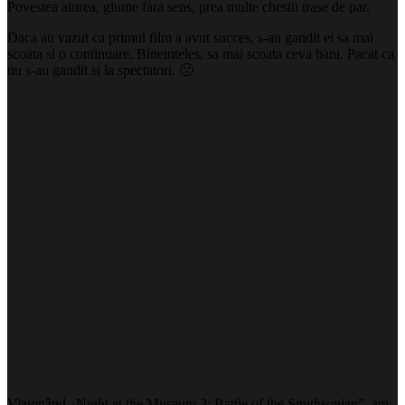
Povestea aiurea, glume fara sens, prea multe chestii trase de par.
Daca au vazut ca primul film a avut succes, s-au gandit ei sa mai
scoata si o continuare. Bineinteles, sa mai scoata ceva bani. Pacat ca
nu s-au gandit si la spectatori. 🙁
Vizionând „Night at the Museum 2: Battle of the Smithsonian”, am