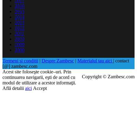
2017
2016
2015
2014
2013
2012
2011
2010
2009
2008
Termeni si conditii
|
Despre Zambesc
|
Materialul tau aici
| contact
[@] zambesc.com
Acest site foloseşte cookie–uri. Prin
Copyright © Zambesc.com
continuarea navigarii, eşti de acord cu
modul de utilizare a acestor informaţii.
Află detalii
aici
Accept