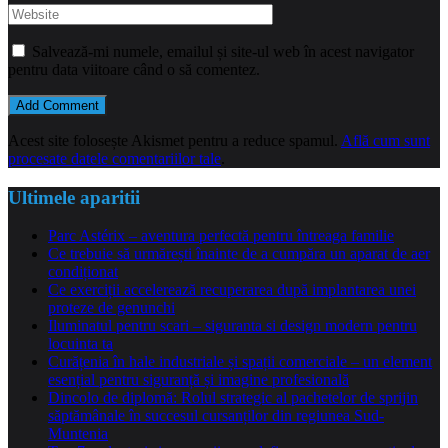
Salvează-mi numele, emailul și site-ul web în acest navigator
pentru data viitoare când o să comentez.
Acest site folosește Akismet pentru a reduce spamul.
Află cum sunt
procesate datele comentariilor tale
.
Ultimele aparitii
Parc Astérix – aventura perfectă pentru întreaga familie
Ce trebuie să urmărești înainte de a cumpăra un aparat de aer
condiționat
Ce exerciții accelerează recuperarea după implantarea unei
proteze de genunchi
Iluminatul pentru scari – siguranta si design modern pentru
locuinta ta
Curățenia în hale industriale și spații comerciale – un element
esențial pentru siguranță și imagine profesională
Dincolo de diplomă: Rolul strategic al pachetelor de sprijin
săptămânale în succesul cursanților din regiunea Sud-
Muntenia