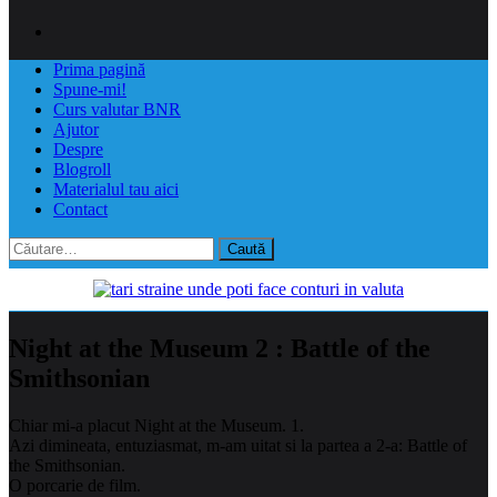
Prima pagină
Spune-mi!
Curs valutar BNR
Ajutor
Despre
Blogroll
Materialul tau aici
Contact
Caută
după:
Night at the Museum 2 : Battle of the
Smithsonian
Chiar mi-a placut Night at the Museum. 1.
Azi dimineata, entuziasmat, m-am uitat si la partea a 2-a: Battle of
the Smithsonian.
O porcarie de film.