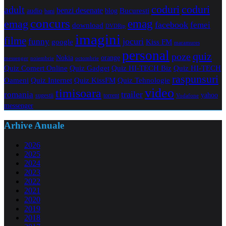
coduri
coduri
adult
benzi desenate
audio
blog
Bucuresti
bani
concurs
emag
emag
facebook
femei
download
DVDRip
imagini
filme
jocuri
funny
Kiss FM
google
maramures
personal
quiz
poze
Nokia
orange
noiembrie
octombrie
messenger
Quiz Comert Online
Quiz Gadget
Quiz HI-TECH Biz
Quiz HI-TECH
raspunsuri
Oameni
Quiz Internet
Quiz Tehnologie
Quiz KissFM
video
timisoara
trailer
romania
yahoo
sugestii
torrent
Vodafone
messenger
Arhive Anuale
2026
2025
2024
2023
2022
2021
2020
2019
2018