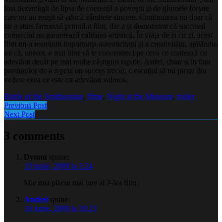
fost dezamăgit de lipsa de coerență a poveștii și de glumele forțate
care nu au reușit să aducă zâmbete sincere. Continuarea nu doar că
nu a atins farmecul primului film, dar a și demonstrat că succesul
comercial nu garantează calitatea artistică. În viața de zi cu zi, acest
film mi-a reamintit importanța autenticitații și a creativității, arătându-
mi că, uneori, e mai bine să te concentrezi pe ceea ce contează cu
adevărat decât pe mai multe câștiguri rapide. Astfel, chiar și în fața
presiunilor de a repeta un succes trecut, e esențial să nu pierzi din
vedere ceea ce este cu adevărat valoros.
Battle of the Smithsonian
,
filme
,
Night at the Museum
,
trailer
Previous Post
Next Post
3 comments
Dynnu
spune:
19 iunie, 2009 la 1:24
Mie mia placut mai tare al 2-lea film
Andrei
spune:
19 iunie, 2009 la 18:23