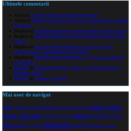
Ultimele comentarii
Vasea
la
Angajari de baieti pentru filme porno
Andra
la
Patronul Facebook, prins ca se uita languros la iubita
lui Bezos
Bogdan
la
Parlamentul din Peru declară război fustelor scurte
Bogdan
la
Parchet laminat: Cum faci alegerea corectă pentru
acasă?
Bogdan
la
Secretul unui antreprenor de 25 de ani care
schimbă piața construcțiilor din România
Bogdan
la
Părul tău spune povestea ta – ce faci când începe
să dispară?
Bogdan
la
Patronul Facebook, prins ca se uita languros la
iubita lui Bezos
Bogdan
la
Ciolacu s-a tatuat!
Mai usor de navigat
coduri
coduri
adult
benzi desenate
audio
blog
Bucuresti
bani
concurs
emag
emag
facebook
femei
download
DVDRip
imagini
filme
jocuri
funny
Kiss FM
google
maramures