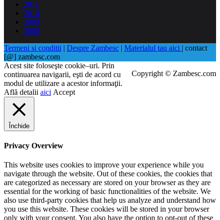
2011
2010
2009
2008
Termeni si conditii
|
Despre Zambesc
|
Materialul tau aici
| contact
[@] zambesc.com
Acest site foloseşte cookie–uri. Prin
Copyright © Zambesc.com
continuarea navigarii, eşti de acord cu
modul de utilizare a acestor informaţii.
Află detalii
aici
Accept
Închide
Privacy Overview
This website uses cookies to improve your experience while you
navigate through the website. Out of these cookies, the cookies that
are categorized as necessary are stored on your browser as they are
essential for the working of basic functionalities of the website. We
also use third-party cookies that help us analyze and understand how
you use this website. These cookies will be stored in your browser
only with your consent. You also have the option to opt-out of these