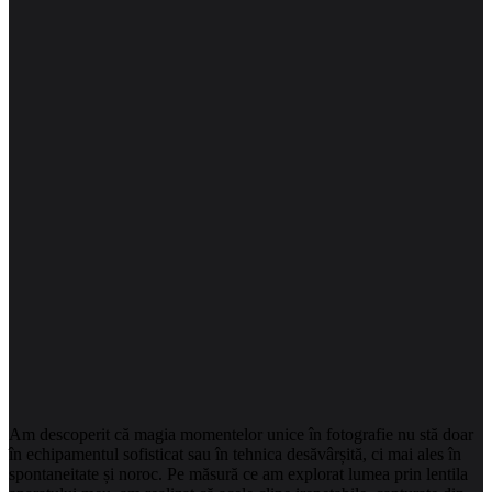
Am descoperit că magia momentelor unice în fotografie nu stă doar
în echipamentul sofisticat sau în tehnica desăvârșită, ci mai ales în
spontaneitate și noroc. Pe măsură ce am explorat lumea prin lentila