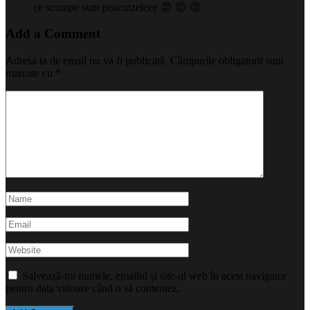
ce scumpe sunt pisicutzeleee 😡 😡 😡
Add a Comment
Adresa ta de email nu va fi publicată.
Câmpurile obligatorii sunt
marcate cu
*
Salvează-mi numele, emailul și site-ul web în acest navigator
pentru data viitoare când o să comentez.