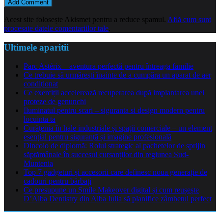
Acest site folosește Akismet pentru a reduce spamul.
Află cum sunt
procesate datele comentariilor tale
.
Ultimele aparitii
Parc Astérix – aventura perfectă pentru întreaga familie
Ce trebuie să urmărești înainte de a cumpăra un aparat de aer
condiționat
Ce exerciții accelerează recuperarea după implantarea unei
proteze de genunchi
Iluminatul pentru scari – siguranta si design modern pentru
locuinta ta
Curățenia în hale industriale și spații comerciale – un element
esențial pentru siguranță și imagine profesională
Dincolo de diplomă: Rolul strategic al pachetelor de sprijin
săptămânale în succesul cursanților din regiunea Sud-
Muntenia
Top 7 gadgeturi și accesorii care definesc noua generație de
cadouri pentru bărbați
Ce presupune un Smile Makeover digital și cum reușește
D’Alba Dentistry din Alba Iulia să planifice zâmbetul perfect