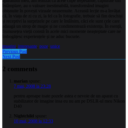
aparatului meu, am realizat că acele clipe irepetabile, capturate din
întâmplare, au o valoare inestimabilă, transformând imagini
obișnuite în povești vizuale neasemuite. Această lecție m-a învățat
că, în viața de zi cu zi, la fel ca în fotografie, trebuie să fim deschiși
și receptivi la surprizele pe care le întâlnim, căci ele sunt cele care
adaugă un strop de magie și ne condimentează existența. În esență,
frumusețea vieții constă în acele mici momente neașteptate care ne
îmbogățesc experiențele și ne aduc bucurie.
imagini
,
interesante
,
poze
,
unice
Previous Post
Next Post
2 comments
marian
spune:
7 mai, 2008 la 23:28
pentru aproape toate pozele astea e nevoie de un aparat cu
stabilizator de imagine insa eu nu am pe DSLR-ul meu Nikon
D40
Nightchild
spune:
10 mai, 2008 la 12:33