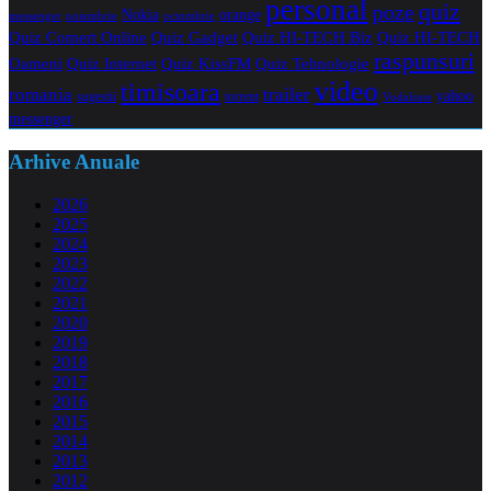
personal
quiz
poze
Nokia
orange
noiembrie
octombrie
messenger
Quiz Comert Online
Quiz Gadget
Quiz HI-TECH Biz
Quiz HI-TECH
raspunsuri
Oameni
Quiz Internet
Quiz Tehnologie
Quiz KissFM
video
timisoara
trailer
romania
yahoo
sugestii
torrent
Vodafone
messenger
Arhive Anuale
2026
2025
2024
2023
2022
2021
2020
2019
2018
2017
2016
2015
2014
2013
2012