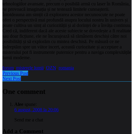
tehnologiilor avansate, precum o posibilă armă cu laser în România,
ne provoacă imaginația și ne testează limitele cunoașterii.
Întotdeauna am simțit că explorarea acestor necunoscute ne poate
oferi o perspectivă mai profundă asupra locului nostru în univers și
poate cultiva un simț al curiozității și al dorinței de a învăța continuu.
Cred că, indiferent dacă ale aceste subiecte se dovedește a fi realitate
sau doar ficțiune, ele ne încurajează să rămânem deschiși către noi
posibilități și să explorăm cu mintea deschisă. Pe măsură ce ne
îndreptăm spre un viitor incert, această curiozitate și acceptare a
misterului pot fi instrumente puternice pentru a naviga complexitățile
lumii moderne.
forum
,
misterele lumii
,
OZN
,
romania
Previous Post
Next Post
One comment
Alee
spune:
6 august, 2008 la 20:06
Send me a chat
Add a Comment