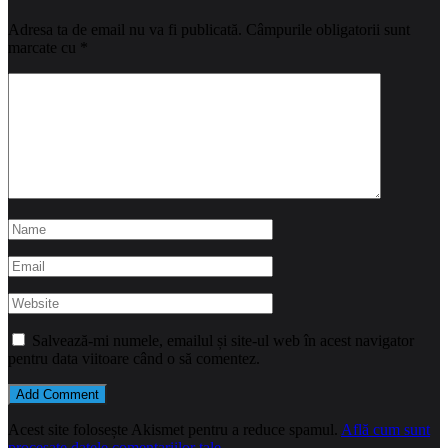
Adresa ta de email nu va fi publicată.
Câmpurile obligatorii sunt
marcate cu
*
Salvează-mi numele, emailul și site-ul web în acest navigator
pentru data viitoare când o să comentez.
Acest site folosește Akismet pentru a reduce spamul.
Află cum sunt
procesate datele comentariilor tale
.