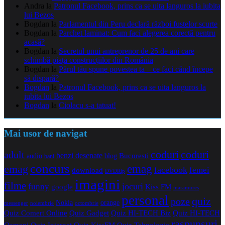
Andra
la
Patronul Facebook, prins ca se uita languros la iubita
lui Bezos
Bogdan
la
Parlamentul din Peru declară război fustelor scurte
Bogdan
la
Parchet laminat: Cum faci alegerea corectă pentru
acasă?
Bogdan
la
Secretul unui antreprenor de 25 de ani care
schimbă piața construcțiilor din România
Bogdan
la
Părul tău spune povestea ta – ce faci când începe
să dispară?
Bogdan
la
Patronul Facebook, prins ca se uita languros la
iubita lui Bezos
Bogdan
la
Ciolacu s-a tatuat!
Mai usor de navigat
coduri
coduri
adult
benzi desenate
audio
blog
Bucuresti
bani
concurs
emag
emag
facebook
femei
download
DVDRip
imagini
filme
jocuri
funny
Kiss FM
google
maramures
personal
quiz
poze
Nokia
orange
noiembrie
octombrie
messenger
Quiz Comert Online
Quiz Gadget
Quiz HI-TECH Biz
Quiz HI-TECH
raspunsuri
Oameni
Quiz Internet
Quiz Tehnologie