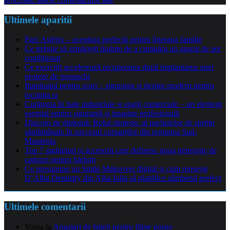
Ultimele aparitii
Parc Astérix – aventura perfectă pentru întreaga familie
Ce trebuie să urmărești înainte de a cumpăra un aparat de aer
condiționat
Ce exerciții accelerează recuperarea după implantarea unei
proteze de genunchi
Iluminatul pentru scari – siguranta si design modern pentru
locuinta ta
Curățenia în hale industriale și spații comerciale – un element
esențial pentru siguranță și imagine profesională
Dincolo de diplomă: Rolul strategic al pachetelor de sprijin
săptămânale în succesul cursanților din regiunea Sud-
Muntenia
Top 7 gadgeturi și accesorii care definesc noua generație de
cadouri pentru bărbați
Ce presupune un Smile Makeover digital și cum reușește
D’Alba Dentistry din Alba Iulia să planifice zâmbetul perfect
Ultimele comentarii
Vasea
la
Angajari de baieti pentru filme porno