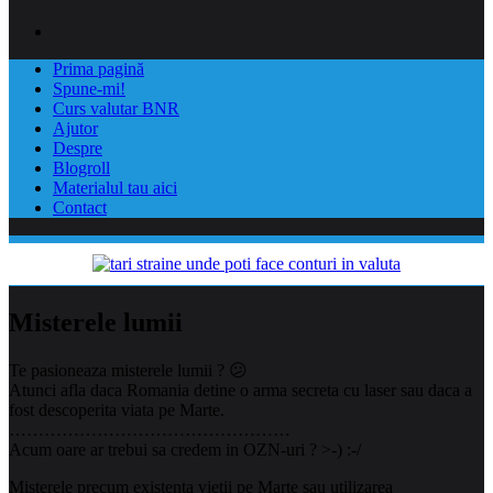
Prima pagină
Spune-mi!
Curs valutar BNR
Ajutor
Despre
Blogroll
Materialul tau aici
Contact
Misterele lumii
Te pasioneaza misterele lumii ? 😕
Atunci afla daca Romania detine o arma secreta cu laser sau daca a
fost descoperita viata pe Marte.
…………………………………………
Acum oare ar trebui sa credem in OZN-uri ? >-) :-/
Misterele precum existența vieții pe Marte sau utilizarea