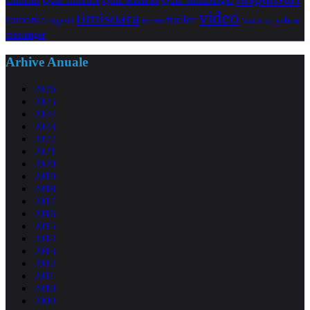
Quiz KissFM
video
timisoara
trailer
romania
yahoo
sugestii
torrent
Vodafone
messenger
Arhive Anuale
2026
2025
2024
2023
2022
2021
2020
2019
2018
2017
2016
2015
2014
2013
2012
2011
2010
2009