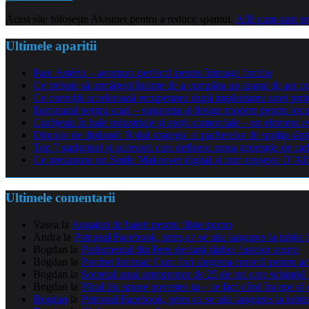
Acest site folosește Akismet pentru a reduce spamul.
Află cum sunt pro
Ultimele aparitii
Parc Astérix – aventura perfectă pentru întreaga familie
Ce trebuie să urmărești înainte de a cumpăra un aparat de aer co
Ce exerciții accelerează recuperarea după implantarea unei pro
Iluminatul pentru scari – siguranta si design modern pentru locu
Curățenia în hale industriale și spații comerciale – un element e
Dincolo de diplomă: Rolul strategic al pachetelor de sprijin să
Top 7 gadgeturi și accesorii care definesc noua generație de cad
Ce presupune un Smile Makeover digital și cum reușește D’Alba 
Ultimele comentarii
Vasea
la
Angajari de baieti pentru filme porno
Andra
la
Patronul Facebook, prins ca se uita languros la iubita 
Bogdan
la
Parlamentul din Peru declară război fustelor scurte
Bogdan
la
Parchet laminat: Cum faci alegerea corectă pentru a
Bogdan
la
Secretul unui antreprenor de 25 de ani care schimbă 
Bogdan
la
Părul tău spune povestea ta – ce faci când începe să 
Bogdan
la
Patronul Facebook, prins ca se uita languros la iubit