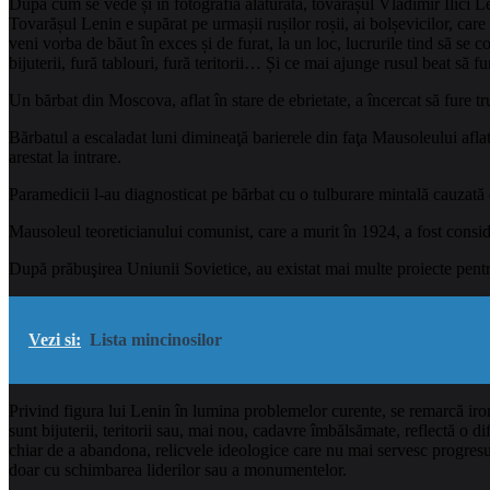
După cum se vede și în fotografia alăturată, tovarășul Vladimir Ilici Le
Tovarășul Lenin e supărat pe urmașii rușilor roșii, ai bolșevicilor, care
veni vorba de băut în exces și de furat, la un loc, lucrurile tind să se c
bijuterii, fură tablouri, fură teritorii… Și ce mai ajunge rusul beat s
Un bărbat din Moscova, aflat în stare de ebrietate, a încercat să fure 
Bărbatul a escaladat luni dimineaţă barierele din faţa Mausoleului aflat
arestat la intrare.
Paramedicii l-au diagnosticat pe bărbat cu o tulburare mintală cauzată
Mausoleul teoreticianului comunist, care a murit în 1924, a fost consid
După prăbuşirea Uniunii Sovietice, au existat mai multe proiecte pentru
Vezi si:
Lista mincinosilor
Privind figura lui Lenin în lumina problemelor curente, se remarcă ironia
sunt bijuterii, teritorii sau, mai nou, cadavre îmbălsămate, reflectă o d
chiar de a abandona, relicvele ideologice care nu mai servesc progresulu
doar cu schimbarea liderilor sau a monumentelor.