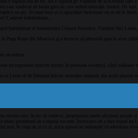
nin e supărat rău de tot. Nu e supărat pe Vladimir de la Kremlin care a d
 nu s-au vindecat de boala grea de care suferă muscalii: furatul. De fapt, 
omplice un pic. Și rusul beat și cu apucături furăcioase nu se dă în lături 
ă fure? Cadavre îmbălsămate…
trupul îmbălsămat al fondatorului Uniunii Sovietice, Vladimir Ilici Leni
 în Piaţa Roşie din Moscova şi a încercat să pătrundă apoi în acea clădire
 de alcoolism.
erat un important obiectiv turistic în perioada sovietică, când milioane
 ca Lenin să fie înhumat într-un mormânt obişnuit, dar acele planuri nu 
 istoriei care, în loc să vindece, perpetuează unele afecțiuni sociale și m
ificultate persistentă de a depăși trecutul. Încercarea de a fura trupul l
i real. În viața de zi cu zi, acest episod ne amintește că adevărata revo