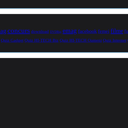
concurs
mag
emag
filme
facebook
femei
f
download
DVDRip
Quiz Gadget
Quiz HI-TECH Biz
Quiz HI-TECH Oameni
Quiz Internet