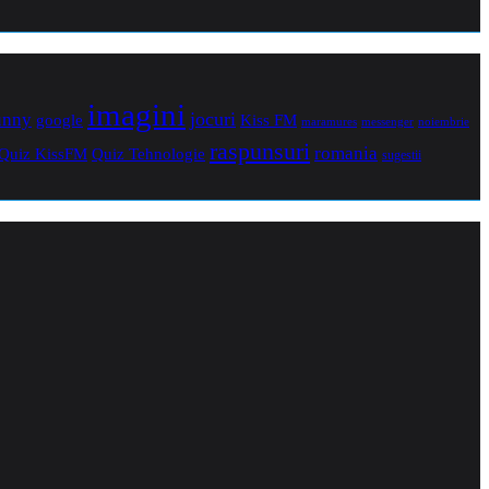
imagini
jocuri
unny
Kiss FM
google
maramures
noiembrie
messenger
raspunsuri
romania
Quiz Tehnologie
Quiz KissFM
sugestii