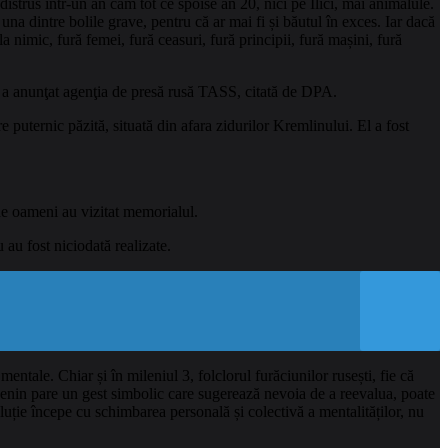
istrus într-un an cam tot ce spoise ăn 20, nici pe Ilici, măi animalule.
una dintre bolile grave, pentru că ar mai fi și băutul în exces. Iar dacă
la nimic, fură femei, fură ceasuri, fură principii, fură mașini, fură
n, a anunţat agenţia de presă rusă TASS, citată de DPA.
 puternic păzită, situată din afara zidurilor Kremlinului. El a fost
 de oameni au vizitat memorialul.
au fost niciodată realizate.
entale. Chiar și în mileniul 3, folclorul furăciunilor rusești, fie că
ui Lenin pare un gest simbolic care sugerează nevoia de a reevalua, poate
luție începe cu schimbarea personală și colectivă a mentalităților, nu