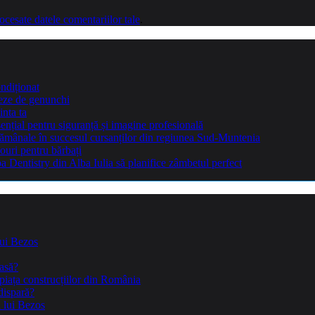
cesate datele comentariilor tale
.
ndiționat
teze de genunchi
inta ta
sențial pentru siguranță și imagine profesională
ptămânale în succesul cursanților din regiunea Sud-Muntenia
ouri pentru bărbați
Dentistry din Alba Iulia să planifice zâmbetul perfect
lui Bezos
casă?
piața construcțiilor din România
dispară?
a lui Bezos