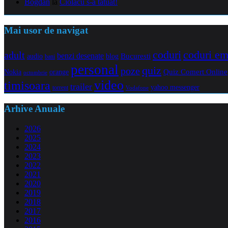
Bogdan
la
Ciolacu s-a tatuat!
Mai usor de navigat
coduri e
coduri
adult
benzi desenate
audio
blog
Bucuresti
bani
personal
quiz
poze
Quiz Comert Online
Nokia
orange
octombrie
video
timisoara
trailer
yahoo messenger
torrent
Vodafone
Arhive Anuale
2026
2025
2024
2023
2022
2021
2020
2019
2018
2017
2016