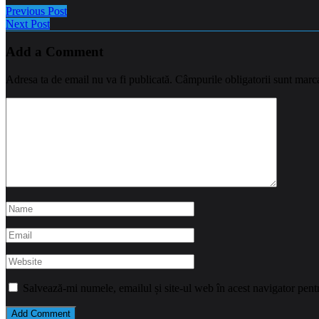
Previous Post
Next Post
Add a Comment
Adresa ta de email nu va fi publicată.
Câmpurile obligatorii sunt marc
Salvează-mi numele, emailul și site-ul web în acest navigator pent