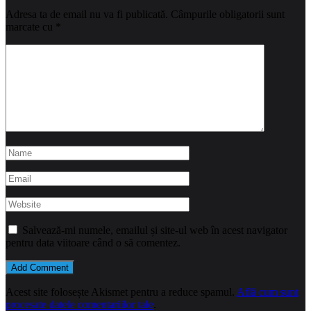
Adresa ta de email nu va fi publicată.
Câmpurile obligatorii sunt
marcate cu
*
Salvează-mi numele, emailul și site-ul web în acest navigator
pentru data viitoare când o să comentez.
Acest site folosește Akismet pentru a reduce spamul.
Află cum sunt
procesate datele comentariilor tale
.