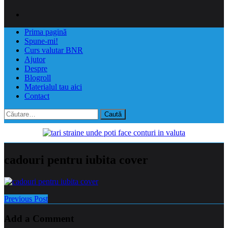
Prima pagină
Spune-mi!
Curs valutar BNR
Ajutor
Despre
Blogroll
Materialul tau aici
Contact
Caută
după:
cadouri pentru iubita cover
Previous Post
Add a Comment