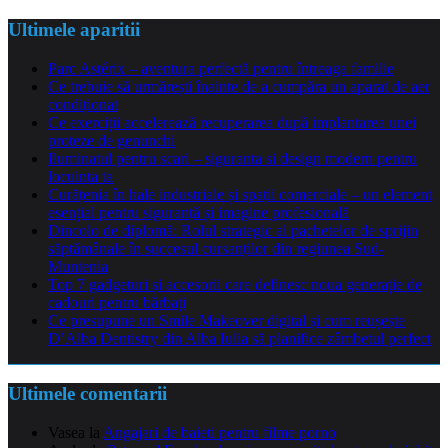
Ultimele aparitii
Parc Astérix – aventura perfectă pentru întreaga familie
Ce trebuie să urmărești înainte de a cumpăra un aparat de aer
condiționat
Ce exerciții accelerează recuperarea după implantarea unei
proteze de genunchi
Iluminatul pentru scari – siguranta si design modern pentru
locuinta ta
Curățenia în hale industriale și spații comerciale – un element
esențial pentru siguranță și imagine profesională
Dincolo de diplomă: Rolul strategic al pachetelor de sprijin
săptămânale în succesul cursanților din regiunea Sud-
Muntenia
Top 7 gadgeturi și accesorii care definesc noua generație de
cadouri pentru bărbați
Ce presupune un Smile Makeover digital și cum reușește
D’Alba Dentistry din Alba Iulia să planifice zâmbetul perfect
Ultimele comentarii
Vasea
la
Angajari de baieti pentru filme porno