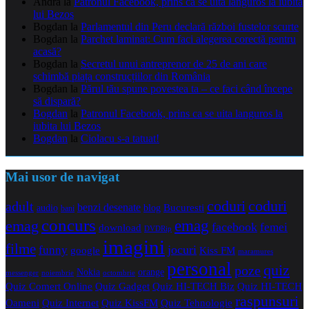
Andra
la
Patronul Facebook, prins ca se uita languros la iubita
lui Bezos
Bogdan
la
Parlamentul din Peru declară război fustelor scurte
Bogdan
la
Parchet laminat: Cum faci alegerea corectă pentru
acasă?
Bogdan
la
Secretul unui antreprenor de 25 de ani care
schimbă piața construcțiilor din România
Bogdan
la
Părul tău spune povestea ta – ce faci când începe
să dispară?
Bogdan
la
Patronul Facebook, prins ca se uita languros la
iubita lui Bezos
Bogdan
la
Ciolacu s-a tatuat!
Mai usor de navigat
coduri
coduri
adult
benzi desenate
audio
blog
Bucuresti
bani
concurs
emag
emag
facebook
femei
download
DVDRip
imagini
filme
jocuri
funny
Kiss FM
google
maramures
personal
quiz
poze
Nokia
orange
noiembrie
octombrie
messenger
Quiz Comert Online
Quiz Gadget
Quiz HI-TECH Biz
Quiz HI-TECH
raspunsuri
Oameni
Quiz Internet
Quiz Tehnologie
Quiz KissFM