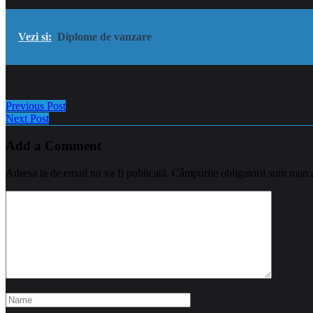
Vezi si:
Diplome de vanzare
Previous Post
Next Post
Add a Comment
Adresa ta de email nu va fi publicată.
Câmpurile obligatorii sunt marc