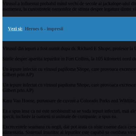
Virusul a influentat probabil mitul vechi de secole al jackalope-ului d
asemenea, la cunostintele oamenilor de stiinta despre legatura dintre v
Vezi si:
Heroes 6 - impresii
Virusul din iepuri a fost numit dupa dr. Richard E Shope, profesor la U
Stirile despre aparitia iepurilor in Fort Collins, la 105 kilometri nord d
Un iepure infectat cu virusul papiloma Shope, care provoaca excrescen
Gilbert prin AP)
Un iepure infectat cu virusul papiloma Shope, care provoaca excrescen
Gilbert prin AP)
Kara Van Hoose, purtatoare de cuvant a Colorado Parks and Wildlife, a d
Ea a spus insa ca nu este neobisnuit sa se vada iepuri infectati, mai ale
specii, inclusiv la oameni si animale de companie, a spus ea.
Excrecentele seamana cu negii, dar pot arata ca niste coarne daca cres
alimentatia. Sistemul imunitar al iepurilor este capabil sa combata viru