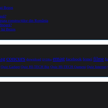
lui Bezos
casă?
piața construcțiilor din România
dispară?
a lui Bezos
concurs
mag
emag
filme
facebook
femei
f
download
DVDRip
Quiz Gadget
Quiz HI-TECH Biz
Quiz HI-TECH Oameni
Quiz Internet