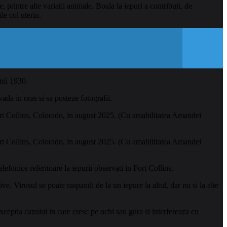
rintre alte variatii animale. Boala la iepuri a contribuit, de
de col uterin.
nii 1930.
vada in oras si sa posteze fotografii.
ort Collins, Colorado, in august 2025. (Cu amabilitatea Amandei
ort Collins, Colorado, in august 2025. (Cu amabilitatea Amandei
fonice referitoare la iepurii observati in Fort Collins.
ve. Virusul se poate raspandi de la un iepure la altul, dar nu si la alte
eptia cazului in care cresc pe ochi sau gura si interfereaza cu