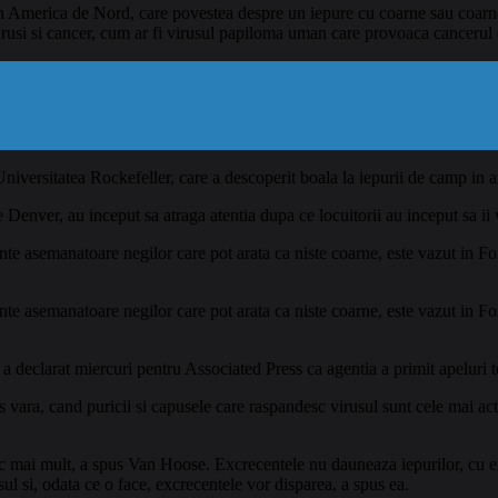
in America de Nord, care povestea despre un iepure cu coarne sau coarne, p
irusi si cancer, cum ar fi virusul papiloma uman care provoaca cancerul 
niversitatea Rockefeller, care a descoperit boala la iepurii de camp in a
e Denver, au inceput sa atraga atentia dupa ce locuitorii au inceput sa ii 
te asemanatoare negilor care pot arata ca niste coarne, este vazut in F
te asemanatoare negilor care pot arata ca niste coarne, este vazut in F
eclarat miercuri pentru Associated Press ca agentia a primit apeluri tele
s vara, cand puricii si capusele care raspandesc virusul sunt cele mai acti
c mai mult, a spus Van Hoose. Excrecentele nu dauneaza iepurilor, cu exc
sul si, odata ce o face, excrecentele vor disparea, a spus ea.