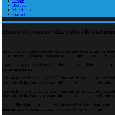
Despre
Blogroll
Materialul tau aici
Contact
Iepurii cu „coarne” din Colorado sunt numi
Un grup de iepuri din Colorado cu excrescente grotesce, asemanatoare 
— aceste creaturi blanoase sunt pur si simplu infectate cu un virus rel
Iepurii de camp observati recent in Fort Collins sunt infectati cu virus
coarne metastazate.
Aceasta fotografie din august 2025, furnizata de Institutul pentru Biodi
Universitatii din Kansas. (Cu amabilitatea Institutului pentru Biodivers
Aceasta fotografie din august 2025, furnizata de Institutul pentru Biodi
Universitatii din Kansas. (Cu amabilitatea Institutului pentru Biodivers
Fotografiile virale au inspirat o serie de porecle neflate, printre care 
alimentand cercetarea stiintifica cu aproape 100 de ani in urma.