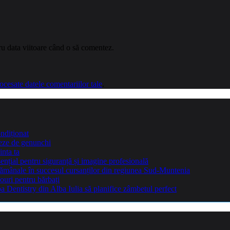
ru data viitoare când o să comentez.
cesate datele comentariilor tale
.
ndiționat
teze de genunchi
inta ta
sențial pentru siguranță și imagine profesională
ptămânale în succesul cursanților din regiunea Sud-Muntenia
ouri pentru bărbați
Dentistry din Alba Iulia să planifice zâmbetul perfect