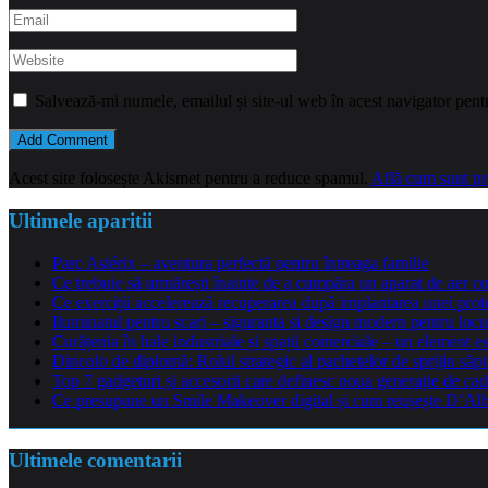
Salvează-mi numele, emailul și site-ul web în acest navigator pent
Acest site folosește Akismet pentru a reduce spamul.
Află cum sunt pro
Ultimele aparitii
Parc Astérix – aventura perfectă pentru întreaga familie
Ce trebuie să urmărești înainte de a cumpăra un aparat de aer co
Ce exerciții accelerează recuperarea după implantarea unei pro
Iluminatul pentru scari – siguranta si design modern pentru locu
Curățenia în hale industriale și spații comerciale – un element e
Dincolo de diplomă: Rolul strategic al pachetelor de sprijin să
Top 7 gadgeturi și accesorii care definesc noua generație de cad
Ce presupune un Smile Makeover digital și cum reușește D’Alba 
Ultimele comentarii