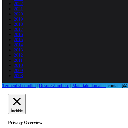
2022
2021
2020
2019
2018
2017
2016
2015
2014
2013
2012
2011
2010
2009
2008
Termeni si conditii
|
Despre Zambesc
|
Materialul tau aici
| contact [
Închide
Privacy Overview