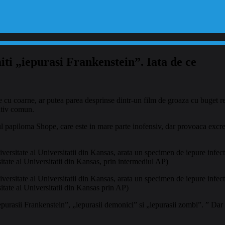
ti „iepurasi Frankenstein”. Iata de ce
cu coarne, ar putea parea desprinse dintr-un film de groaza cu buget re
ativ comun.
ul papiloma Shope, care este in mare parte inofensiv, dar provoaca excresc
versitate al Universitatii din Kansas, arata un specimen de iepure infect
itate al Universitatii din Kansas, prin intermediul AP)
versitate al Universitatii din Kansas, arata un specimen de iepure infect
itate al Universitatii din Kansas prin AP)
„iepurasii Frankenstein”, „iepurasii demonici” si „iepurasii zombi”. ” Dar 