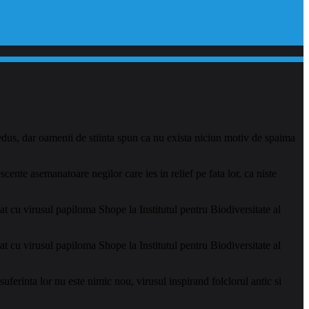
dus, dar oamenii de stiinta spun ca nu exista niciun motiv de spaima
ente asemanatoare negilor care ies in relief pe fata lor, ca niste
at cu virusul papiloma Shope la Institutul pentru Biodiversitate al
at cu virusul papiloma Shope la Institutul pentru Biodiversitate al
suferinta lor nu este nimic nou, virusul inspirand folclorul antic si