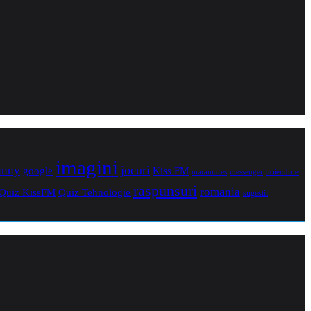
imagini
jocuri
unny
Kiss FM
google
maramures
noiembrie
messenger
raspunsuri
romania
Quiz Tehnologie
Quiz KissFM
sugestii