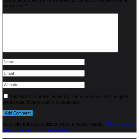
marcate cu
*
Salvează-mi numele, emailul și site-ul web în acest navigator
pentru data viitoare când o să comentez.
Acest site folosește Akismet pentru a reduce spamul.
Află cum sunt
procesate datele comentariilor tale
.