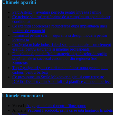
Ultimele aparitii
Parc Astérix – aventura perfectă pentru întreaga familie
Ce trebuie să urmărești înainte de a cumpăra un aparat de aer
condiționat
Ce exerciții accelerează recuperarea după implantarea unei
proteze de genunchi
Iluminatul pentru scari – siguranta si design modern pentru
locuinta ta
Curățenia în hale industriale și spații comerciale – un element
esențial pentru siguranță și imagine profesională
Dincolo de diplomă: Rolul strategic al pachetelor de sprijin
săptămânale în succesul cursanților din regiunea Sud-
Muntenia
Top 7 gadgeturi și accesorii care definesc noua generație de
cadouri pentru bărbați
Ce presupune un Smile Makeover digital și cum reușește
D’Alba Dentistry din Alba Iulia să planifice zâmbetul perfect
Ultimele comentarii
Vasea
la
Angajari de baieti pentru filme porno
Andra
la
Patronul Facebook, prins ca se uita languros la iubita
lui Bezos