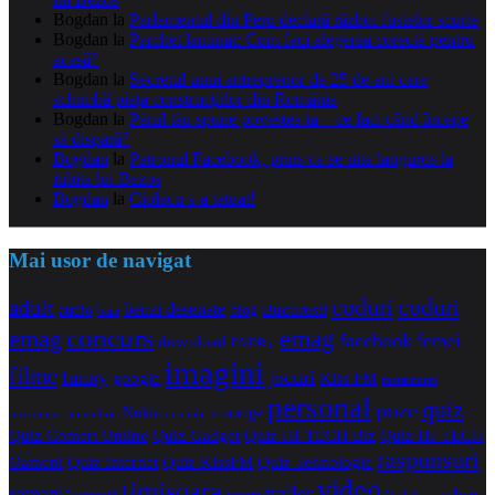
Bogdan
la
Parlamentul din Peru declară război fustelor scurte
Bogdan
la
Parchet laminat: Cum faci alegerea corectă pentru
acasă?
Bogdan
la
Secretul unui antreprenor de 25 de ani care
schimbă piața construcțiilor din România
Bogdan
la
Părul tău spune povestea ta – ce faci când începe
să dispară?
Bogdan
la
Patronul Facebook, prins ca se uita languros la
iubita lui Bezos
Bogdan
la
Ciolacu s-a tatuat!
Mai usor de navigat
coduri
coduri
adult
benzi desenate
audio
blog
Bucuresti
bani
concurs
emag
emag
facebook
femei
download
DVDRip
imagini
filme
jocuri
funny
Kiss FM
google
maramures
personal
quiz
poze
Nokia
orange
noiembrie
octombrie
messenger
Quiz Comert Online
Quiz Gadget
Quiz HI-TECH Biz
Quiz HI-TECH
raspunsuri
Oameni
Quiz Internet
Quiz Tehnologie
Quiz KissFM
video
timisoara
trailer
romania
yahoo