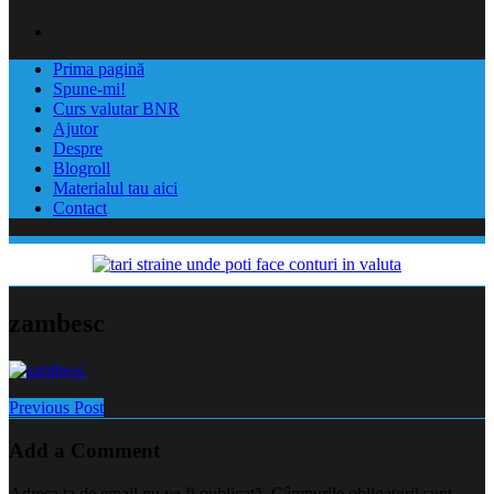
Prima pagină
Spune-mi!
Curs valutar BNR
Ajutor
Despre
Blogroll
Materialul tau aici
Contact
zambesc
Previous Post
Add a Comment
Adresa ta de email nu va fi publicată.
Câmpurile obligatorii sunt