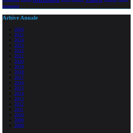
sugestii
torrent
Vodafone
messenger
Arhive Anuale
2026
2025
2024
2023
2022
2021
2020
2019
2018
2017
2016
2015
2014
2013
2012
2011
2010
2009
2008