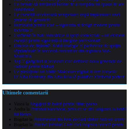
Ce trebuie să urmărești înainte de a cumpăra un aparat de aer
condiționat
Ce exerciții accelerează recuperarea după implantarea unei
proteze de genunchi
Iluminatul pentru scari – siguranta si design modern pentru
locuinta ta
Curățenia în hale industriale și spații comerciale – un element
esențial pentru siguranță și imagine profesională
Dincolo de diplomă: Rolul strategic al pachetelor de sprijin
săptămânale în succesul cursanților din regiunea Sud-
Muntenia
Top 7 gadgeturi și accesorii care definesc noua generație de
cadouri pentru bărbați
Ce presupune un Smile Makeover digital și cum reușește
D’Alba Dentistry din Alba Iulia să planifice zâmbetul perfect
Ultimele comentarii
Vasea
la
Angajari de baieti pentru filme porno
Andra
la
Patronul Facebook, prins ca se uita languros la iubita
lui Bezos
Bogdan
la
Parlamentul din Peru declară război fustelor scurte
Bogdan
la
Parchet laminat: Cum faci alegerea corectă pentru