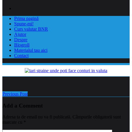
Prima pagină
Spune-mi!
Curs valutar BNR
Ajutor
Despre
Blogroll
Materialul tau aici
Contact
Previous Post
Add a Comment
Adresa ta de email nu va fi publicată.
Câmpurile obligatorii sunt
marcate cu
*