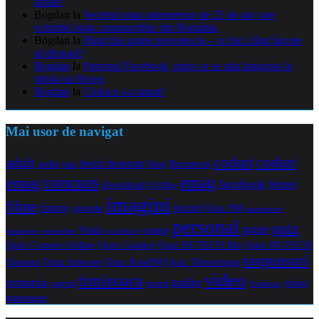
acasă?
Bogdan
la
Secretul unui antreprenor de 25 de ani care
schimbă piața construcțiilor din România
Bogdan
la
Părul tău spune povestea ta – ce faci când începe
să dispară?
Bogdan
la
Patronul Facebook, prins ca se uita languros la
iubita lui Bezos
Bogdan
la
Ciolacu s-a tatuat!
Mai usor de navigat
coduri
coduri
adult
benzi desenate
audio
blog
Bucuresti
bani
concurs
emag
emag
facebook
femei
download
DVDRip
imagini
filme
jocuri
funny
Kiss FM
google
maramures
personal
quiz
poze
Nokia
orange
noiembrie
octombrie
messenger
Quiz Comert Online
Quiz Gadget
Quiz HI-TECH Biz
Quiz HI-TECH
raspunsuri
Oameni
Quiz Internet
Quiz Tehnologie
Quiz KissFM
video
timisoara
trailer
romania
yahoo
sugestii
torrent
Vodafone
messenger