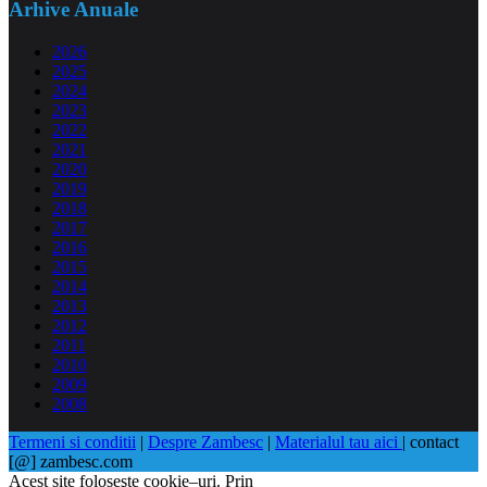
Arhive Anuale
2026
2025
2024
2023
2022
2021
2020
2019
2018
2017
2016
2015
2014
2013
2012
2011
2010
2009
2008
Termeni si conditii
|
Despre Zambesc
|
Materialul tau aici
| contact
[@] zambesc.com
Acest site foloseşte cookie–uri. Prin