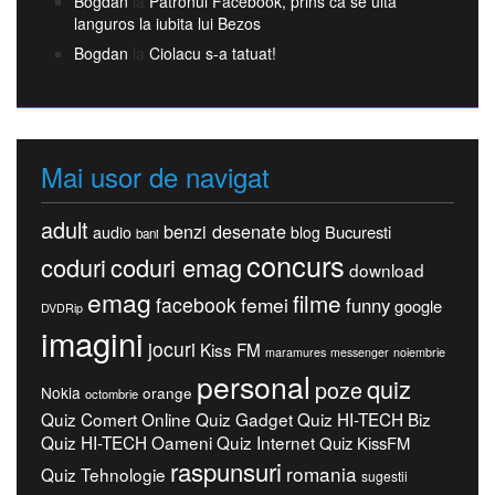
Bogdan
la
Patronul Facebook, prins ca se uita
languros la iubita lui Bezos
Bogdan
la
Ciolacu s-a tatuat!
Mai usor de navigat
adult
benzi desenate
Bucuresti
audio
blog
bani
concurs
coduri
coduri emag
download
emag
filme
facebook
femei
funny
google
DVDRip
imagini
jocuri
Kiss FM
maramures
messenger
noiembrie
personal
quiz
poze
Nokia
orange
octombrie
Quiz Comert Online
Quiz Gadget
Quiz HI-TECH Biz
Quiz HI-TECH Oameni
Quiz Internet
Quiz KissFM
raspunsuri
romania
Quiz Tehnologie
sugestii