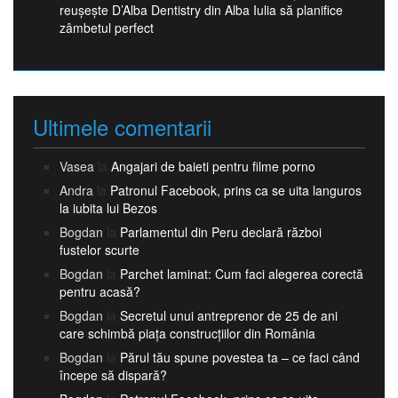
reușește D’Alba Dentistry din Alba Iulia să planifice
zâmbetul perfect
Ultimele comentarii
Vasea
la
Angajari de baieti pentru filme porno
Andra
la
Patronul Facebook, prins ca se uita languros
la iubita lui Bezos
Bogdan
la
Parlamentul din Peru declară război
fustelor scurte
Bogdan
la
Parchet laminat: Cum faci alegerea corectă
pentru acasă?
Bogdan
la
Secretul unui antreprenor de 25 de ani
care schimbă piața construcțiilor din România
Bogdan
la
Părul tău spune povestea ta – ce faci când
începe să dispară?