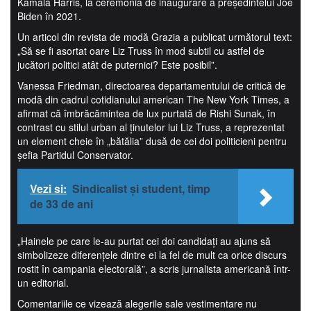
Kamala Harris, la ceremonia de inaugurare a preşedintelui Joe
Biden în 2021.
Un articol din revista de modă Grazia a publicat următorul text:
„Să se fi asortat oare Liz Truss în mod subtil cu astfel de
jucători politici atât de puternici? Este posibil”.
Vanessa Friedman, directoarea departamentului de critică de
modă din cadrul cotidianului american The New York Times, a
afirmat că îmbrăcămintea de lux purtată de Rishi Sunak, în
contrast cu stilul urban al ţinutelor lui Liz Truss, a reprezentat
un element cheie în „bătălia” dusă de cei doi politicieni pentru
şefia Partidul Conservator.
Vezi si:
Sindicalist și student, timp
de 33 de ani
„Hainele pe care le-au purtat cei doi candidaţi au ajuns să
simbolizeze diferenţele dintre ei la fel de mult ca orice discurs
rostit în campania electorală”, a scris jurnalista americană într-
un editorial.
Comentariile ce vizează alegerile sale vestimentare nu