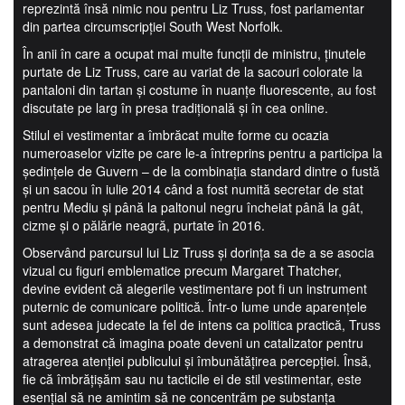
reprezintă însă nimic nou pentru Liz Truss, fost parlamentar
din partea circumscripţiei South West Norfolk.
În anii în care a ocupat mai multe funcţii de ministru, ţinutele
purtate de Liz Truss, care au variat de la sacouri colorate la
pantaloni din tartan şi costume în nuanţe fluorescente, au fost
discutate pe larg în presa tradiţională şi în cea online.
Stilul ei vestimentar a îmbrăcat multe forme cu ocazia
numeroaselor vizite pe care le-a întreprins pentru a participa la
şedinţele de Guvern – de la combinaţia standard dintre o fustă
şi un sacou în iulie 2014 când a fost numită secretar de stat
pentru Mediu şi până la paltonul negru încheiat până la gât,
cizme şi o pălărie neagră, purtate în 2016.
Observând parcursul lui Liz Truss și dorința sa de a se asocia
vizual cu figuri emblematice precum Margaret Thatcher,
devine evident că alegerile vestimentare pot fi un instrument
puternic de comunicare politică. Într-o lume unde aparențele
sunt adesea judecate la fel de intens ca politica practică, Truss
a demonstrat că imagina poate deveni un catalizator pentru
atragerea atenției publicului și îmbunătățirea percepției. Însă,
fie că îmbrățișăm sau nu tacticile ei de stil vestimentar, este
esențial să ne amintim să ne concentrăm pe substanța