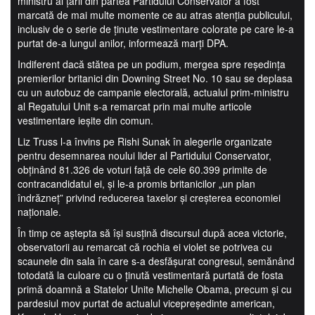
ministru al ţării din partea Partidului Conservator a fost
marcată de mai multe momente ce au atras atenţia publicului,
inclusiv de o serie de ţinute vestimentare colorate pe care le-a
purtat de-a lungul anilor, informează marţi DPA.
Indiferent dacă stătea pe un podium, mergea spre reşedinţa
premierilor britanici din Downing Street No. 10 sau se deplasa
cu un autobuz de campanie electorală, actualul prim-ministru
al Regatului Unit s-a remarcat prin mai multe articole
vestimentare ieşite din comun.
Liz Truss l-a învins pe Rishi Sunak în alegerile organizate
pentru desemnarea noului lider al Partidului Conservator,
obţinând 81.326 de voturi faţă de cele 60.399 primite de
contracandidatul ei, şi le-a promis britanicilor „un plan
îndrăzneţ” privind reducerea taxelor şi creşterea economiei
naţionale.
În timp ce aştepta să îşi susţină discursul după acea victorie,
observatorii au remarcat că rochia ei violet se potrivea cu
scaunele din sala în care s-a desfăşurat congresul, semănând
totodată la culoare cu o ţinută vestimentară purtată de fosta
primă doamnă a Statelor Unite Michelle Obama, precum şi cu
pardesiul mov purtat de actualul vicepreşedinte american,