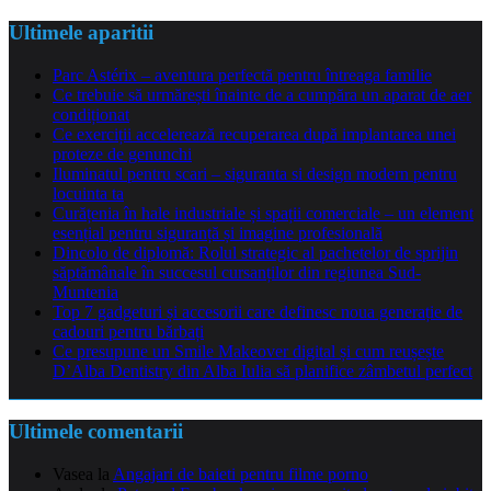
Ultimele aparitii
Parc Astérix – aventura perfectă pentru întreaga familie
Ce trebuie să urmărești înainte de a cumpăra un aparat de aer
condiționat
Ce exerciții accelerează recuperarea după implantarea unei
proteze de genunchi
Iluminatul pentru scari – siguranta si design modern pentru
locuinta ta
Curățenia în hale industriale și spații comerciale – un element
esențial pentru siguranță și imagine profesională
Dincolo de diplomă: Rolul strategic al pachetelor de sprijin
săptămânale în succesul cursanților din regiunea Sud-
Muntenia
Top 7 gadgeturi și accesorii care definesc noua generație de
cadouri pentru bărbați
Ce presupune un Smile Makeover digital și cum reușește
D’Alba Dentistry din Alba Iulia să planifice zâmbetul perfect
Ultimele comentarii
Vasea
la
Angajari de baieti pentru filme porno