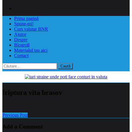
Prima pagină
Spune-mi!
Curs valutar BNR
Ajutor
Despre
Blogroll
Materialul tau aici
Contact
Caută
după:
friptura vita brasov
Previous Post
Add a Comment