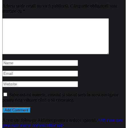
Adresa ta de email nu va fi publicată.
Câmpurile obligatorii sunt
marcate cu
*
Salvează-mi numele, emailul și site-ul web în acest navigator
pentru data viitoare când o să comentez.
Acest site folosește Akismet pentru a reduce spamul.
Află cum sunt
procesate datele comentariilor tale
.