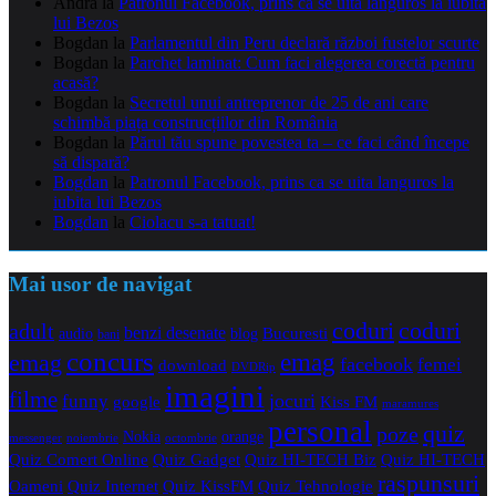
Andra
la
Patronul Facebook, prins ca se uita languros la iubita
lui Bezos
Bogdan
la
Parlamentul din Peru declară război fustelor scurte
Bogdan
la
Parchet laminat: Cum faci alegerea corectă pentru
acasă?
Bogdan
la
Secretul unui antreprenor de 25 de ani care
schimbă piața construcțiilor din România
Bogdan
la
Părul tău spune povestea ta – ce faci când începe
să dispară?
Bogdan
la
Patronul Facebook, prins ca se uita languros la
iubita lui Bezos
Bogdan
la
Ciolacu s-a tatuat!
Mai usor de navigat
coduri
coduri
adult
benzi desenate
audio
blog
Bucuresti
bani
concurs
emag
emag
facebook
femei
download
DVDRip
imagini
filme
jocuri
funny
Kiss FM
google
maramures
personal
quiz
poze
Nokia
orange
noiembrie
octombrie
messenger
Quiz Comert Online
Quiz Gadget
Quiz HI-TECH Biz
Quiz HI-TECH
raspunsuri
Oameni
Quiz Internet
Quiz Tehnologie
Quiz KissFM