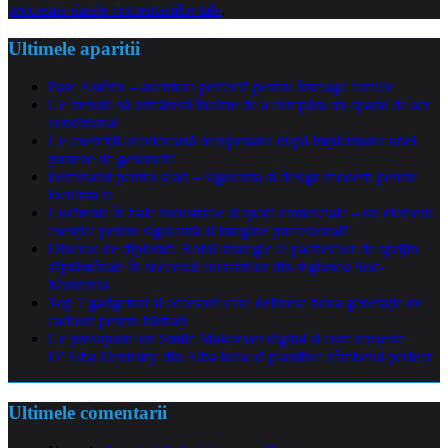
procesate datele comentariilor tale
.
Ultimele aparitii
Parc Astérix – aventura perfectă pentru întreaga familie
Ce trebuie să urmărești înainte de a cumpăra un aparat de aer
condiționat
Ce exerciții accelerează recuperarea după implantarea unei
proteze de genunchi
Iluminatul pentru scari – siguranta si design modern pentru
locuinta ta
Curățenia în hale industriale și spații comerciale – un element
esențial pentru siguranță și imagine profesională
Dincolo de diplomă: Rolul strategic al pachetelor de sprijin
săptămânale în succesul cursanților din regiunea Sud-
Muntenia
Top 7 gadgeturi și accesorii care definesc noua generație de
cadouri pentru bărbați
Ce presupune un Smile Makeover digital și cum reușește
D’Alba Dentistry din Alba Iulia să planifice zâmbetul perfect
Ultimele comentarii