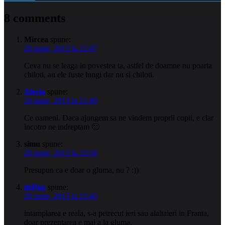
8 comments
Mircea
spune:
20 iunie, 2013 la 21:47
Ceva nu se leaga in povestea ta, astfel de doamne nu poarta
chiloti, au ele fuste lungi dar nu si chiloti.
Alecia
spune:
20 iunie, 2013 la 21:49
Ce oameni. Daca ajungem sa ne vindem proprii copii, e clar
incotro ne indreptam 🙂
simu
spune:
20 iunie, 2013 la 23:34
Presupun ca e doar o gluma, nu ? :))
dePop
spune:
20 iunie, 2013 la 23:40
intamplarea e reala, s-a petrecut ieri sau alaltaieri in Franta,
doar prezentarea e mai a la gluma.