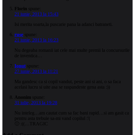
Florin
spune:
21 iunie, 2013 la 15:43
Isi merita soarta,la puscarie pana la adanci batraneti.
ruse
spune:
21 iunie, 2013 la 16:23
Nu degeaba romanii iat cele mai multe premii la concursurile
de inventica…
Ionut
spune:
27 iunie, 2013 la 11:21
Ma gandesc ca si copil vandut, peste ani si ani, o sa faca
acelasi lucru si uite asa se raspandeste gena asta :))
Anonim
spune:
31 iulie, 2013 la 19:28
Nu inteleg…am cautat cum sa fac bani rapid…si am gasit ca
pentru asta trebuie sa-mi vand copilul :'(
🙁 :((…TRAGIC