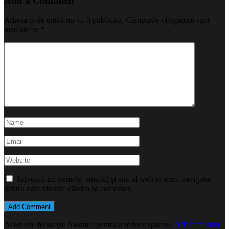
Add a Comment
Adresa ta de email nu va fi publicată.
Câmpurile obligatorii sunt
marcate cu
*
Salvează-mi numele, emailul și site-ul web în acest navigator
pentru data viitoare când o să comentez.
Acest site folosește Akismet pentru a reduce spamul.
Află cum sunt