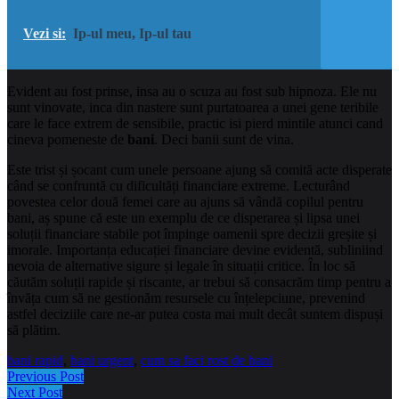
Vezi si:
Ip-ul meu, Ip-ul tau
Evident au fost prinse, insa au o scuza au fost sub hipnoza. Ele nu
sunt vinovate, inca din nastere sunt purtatoarea a unei gene teribile
care le face extrem de sensibile, practic isi pierd mintile atunci cand
cineva pomeneste de
bani
. Deci banii sunt de vina.
Este trist și șocant cum unele persoane ajung să comită acte disperate
când se confruntă cu dificultăți financiare extreme. Lecturând
povestea celor două femei care au ajuns să vândă copilul pentru
bani, aș spune că este un exemplu de ce disperarea și lipsa unei
soluții financiare stabile pot împinge oamenii spre decizii greșite și
imorale. Importanța educației financiare devine evidentă, subliniind
nevoia de alternative sigure și legale în situații critice. În loc să
căutăm soluții rapide și riscante, ar trebui să consacrăm timp pentru a
învăța cum să ne gestionăm resursele cu înțelepciune, prevenind
astfel deciziile care ne-ar putea costa mai mult decât suntem dispuși
să plătim.
bani rapid
,
bani urgent
,
cum sa faci rost de bani
Previous Post
Next Post