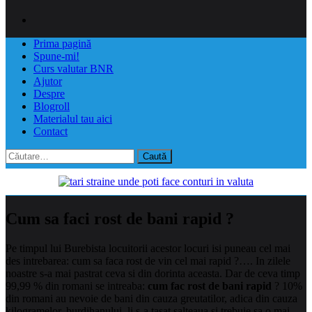
Prima pagină
Spune-mi!
Curs valutar BNR
Ajutor
Despre
Blogroll
Materialul tau aici
Contact
Caută
după:
Cum sa faci rost de bani rapid ?
Pe timpul lui Burebista locuitorii acestor locuri isi puneau cel mai
des intrebarea: cum sa faca rost de vin cel mai rapid ?…. In zilele
noastre s-a mai pastrat ceva si din dorinta aceasta. Dar de ceva timp
99,99 % din romani se intreaba:
cum fac rost de bani rapid
?
10%
din romani au nevoie de bani din cauza greutatilor, adica din cauza
kilogramelor, burdihanului, li s-a tasat salteaua si trebuie sa o mai