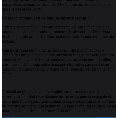
completeze cu bani. Iar restul de 90% din romani au nevoie de bani
ca sa le dea la cei 10 %.
Cum fac romanii rost de bani in caz de urgenta ?
Exista diverse metode, insa eu va prezint una pusa in aplicatie de
curand de doua ,,economiste” romance de-ale noastre. Deci doua
doamne plecate prin tari straine, mai exact prin Franta aveau nevoie
de bani.
Cati
bani
?..pai fara numar acolo sa fie…dar nici un euro sub
15000. Si cum doamnele bateau strazile in lung si lat, s-au gandit sa
vanda si ele ceva…Pai ce sa vanda, nu aveau la ele decat 3 chiloti,
patru bucati de ciorapi, adica doua perechi, cativa pampersi si un
copil de vreo trei saptamani. Adica bagaj standard pentru o vizita in
Franta.
Probabil ati ghicit, au vandut copilul, ca si asa facea galagie si
mizerie, iar ele fiind niste doamne turiste nu se puteau ocupa de el.
Au primit 15000 euro.. si in schimb la copil ele promit ca isi vor lua
un hamster, asa ca sa iasa la numar. Le pare foarte rau acum ca nu au
avut gemeni, nu de alta dar faceau 30 000 de euro……