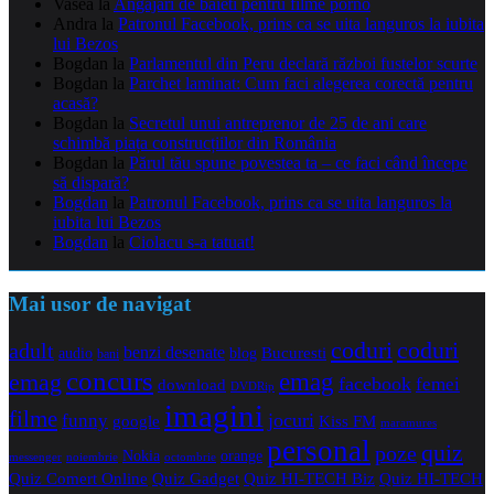
Vasea
la
Angajari de baieti pentru filme porno
Andra
la
Patronul Facebook, prins ca se uita languros la iubita
lui Bezos
Bogdan
la
Parlamentul din Peru declară război fustelor scurte
Bogdan
la
Parchet laminat: Cum faci alegerea corectă pentru
acasă?
Bogdan
la
Secretul unui antreprenor de 25 de ani care
schimbă piața construcțiilor din România
Bogdan
la
Părul tău spune povestea ta – ce faci când începe
să dispară?
Bogdan
la
Patronul Facebook, prins ca se uita languros la
iubita lui Bezos
Bogdan
la
Ciolacu s-a tatuat!
Mai usor de navigat
coduri
coduri
adult
benzi desenate
audio
blog
Bucuresti
bani
concurs
emag
emag
facebook
femei
download
DVDRip
imagini
filme
jocuri
funny
Kiss FM
google
maramures
personal
quiz
poze
Nokia
orange
noiembrie
octombrie
messenger
Quiz Comert Online
Quiz Gadget
Quiz HI-TECH Biz
Quiz HI-TECH