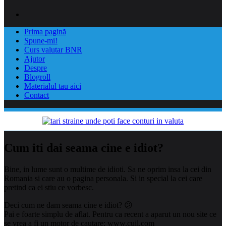
Prima pagină
Spune-mi!
Curs valutar BNR
Ajutor
Despre
Blogroll
Materialul tau aici
Contact
Cum iti dai seama cine e idiot?
Bine, in lume sunt o multime de idioti. Sa ne oprim insa la cei din
Romania si care au o pagina personala. Si in special la cei care
pretind ca ei stiu ce vorbesc.
Deci cum ne dam seama cine e idiot? 😕
Pai e foarte simplu de aflat. Pentru ca recent a aparut un nou site ce
se vrea a fi un motor de cautare: www.cuil.com