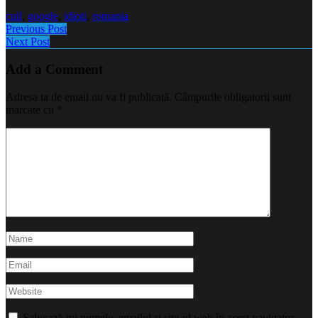
cuil
,
google
,
idioti
,
romania
Previous Post
Next Post
Add a Comment
Adresa ta de email nu va fi publicată.
Câmpurile obligatorii sunt
marcate cu
*
Salvează-mi numele, emailul și site-ul web în acest navigator