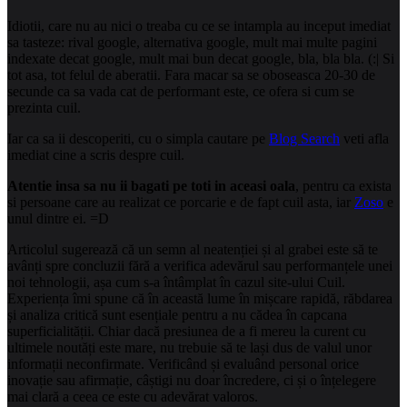
Idiotii, care nu au nici o treaba cu ce se intampla au inceput imediat
sa tasteze: rival google, alternativa google, mult mai multe pagini
indexate decat google, mult mai bun decat google, bla, bla bla. (:| Si
tot asa, tot felul de aberatii. Fara macar sa se oboseasca 20-30 de
secunde ca sa vada cat de performant este, ce ofera si cum se
prezinta cuil.
Iar ca sa ii descoperiti, cu o simpla cautare pe
Blog Search
veti afla
imediat cine a scris despre cuil.
Atentie insa sa nu ii bagati pe toti in aceasi oala
, pentru ca exista
si persoane care au realizat ce porcarie e de fapt cuil asta, iar
Zoso
e
unul dintre ei. =D
Articolul sugerează că un semn al neatenției și al grabei este să te
avânți spre concluzii fără a verifica adevărul sau performanțele unei
noi tehnologii, așa cum s-a întâmplat în cazul site-ului Cuil.
Experiența îmi spune că în această lume în mișcare rapidă, răbdarea
și analiza critică sunt esențiale pentru a nu cădea în capcana
superficialității. Chiar dacă presiunea de a fi mereu la curent cu
ultimele noutăți este mare, nu trebuie să te lași dus de valul unor
informații neconfirmate. Verificând și evaluând personal orice
inovație sau afirmație, câștigi nu doar încredere, ci și o înțelegere
mai clară a ceea ce este cu adevărat valoros.