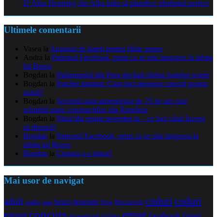
D’Alba Dentistry din Alba Iulia să planifice zâmbetul perfect
Ultimele comentarii
Vasea
la
Angajari de baieti pentru filme porno
Andra
la
Patronul Facebook, prins ca se uita languros la iubita
lui Bezos
Bogdan
la
Parlamentul din Peru declară război fustelor scurte
Bogdan
la
Parchet laminat: Cum faci alegerea corectă pentru
acasă?
Bogdan
la
Secretul unui antreprenor de 25 de ani care
schimbă piața construcțiilor din România
Bogdan
la
Părul tău spune povestea ta – ce faci când începe
să dispară?
Bogdan
la
Patronul Facebook, prins ca se uita languros la
iubita lui Bezos
Bogdan
la
Ciolacu s-a tatuat!
Mai usor de navigat
coduri
coduri
adult
benzi desenate
audio
blog
Bucuresti
bani
concurs
emag
emag
facebook
femei
download
DVDRip