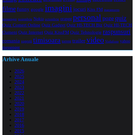
imagini
filme
jocuri
funny
Kiss FM
google
maramures
personal
quiz
poze
Nokia
orange
noiembrie
octombrie
messenger
Quiz Comert Online
Quiz Gadget
Quiz HI-TECH Biz
Quiz HI-TECH
raspunsuri
Oameni
Quiz Internet
Quiz Tehnologie
Quiz KissFM
video
timisoara
trailer
romania
yahoo
sugestii
torrent
Vodafone
messenger
Arhive Anuale
2026
2025
2024
2023
2022
2021
2020
2019
2018
2017
2016
2015