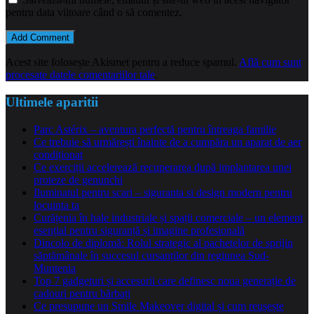
pentru data viitoare când o să comentez.
Acest site folosește Akismet pentru a reduce spamul.
Află cum sunt
procesate datele comentariilor tale
.
Ultimele aparitii
Parc Astérix – aventura perfectă pentru întreaga familie
Ce trebuie să urmărești înainte de a cumpăra un aparat de aer
condiționat
Ce exerciții accelerează recuperarea după implantarea unei
proteze de genunchi
Iluminatul pentru scari – siguranta si design modern pentru
locuinta ta
Curățenia în hale industriale și spații comerciale – un element
esențial pentru siguranță și imagine profesională
Dincolo de diplomă: Rolul strategic al pachetelor de sprijin
săptămânale în succesul cursanților din regiunea Sud-
Muntenia
Top 7 gadgeturi și accesorii care definesc noua generație de
cadouri pentru bărbați
Ce presupune un Smile Makeover digital și cum reușește