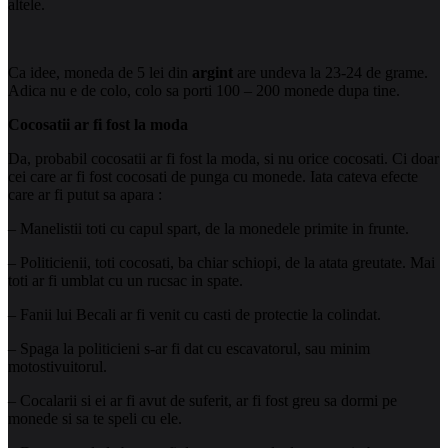
altele.
Ca idee, moneda de 5 lei din
argint
are undeva la 23-24 de grame.
Adica nu e de colo, colo sa porti 100 – 200 monede dupa tine.
Cocosatii ar fi fost la moda
Da, probabil cocosatii ar fi fost la moda, si nu orice cocosati. Ci doar
cei care ar fi fost cocosati de punga cu monede. Iata cateva efecte
care ar fi putut sa apara :
– Manelistii toti cu capul spart, de la monedele
primite in frunte.
– Politicienii, toti cocosati, ba chiar schiopi, de la atata greutate. Mai
toti ar fi umblat cu un rucsac in spate.
– Fanii lui Becali ar fi venit cu casti de protectie la colindat.
– Spaga la politicieni s-ar fi dat cu escavatorul, sau minim
motostivuitorul.
– Cocalarii si ei ar fi avut de suferit, ar fi fost greu sa dormi pe
monede si sa te speli cu ele.