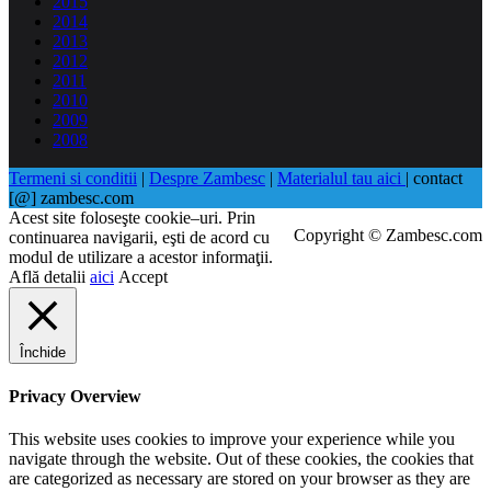
2015
2014
2013
2012
2011
2010
2009
2008
Termeni si conditii
|
Despre Zambesc
|
Materialul tau aici
| contact
[@] zambesc.com
Acest site foloseşte cookie–uri. Prin
Copyright © Zambesc.com
continuarea navigarii, eşti de acord cu
modul de utilizare a acestor informaţii.
Află detalii
aici
Accept
Închide
Privacy Overview
This website uses cookies to improve your experience while you
navigate through the website. Out of these cookies, the cookies that
are categorized as necessary are stored on your browser as they are