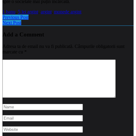
spre o societate mai puțin încărcată.
1 banu
,
5 lei argint
,
argint
,
monede argint
Previous Post
Next Post
Add a Comment
Adresa ta de email nu va fi publicată.
Câmpurile obligatorii sunt
marcate cu
*