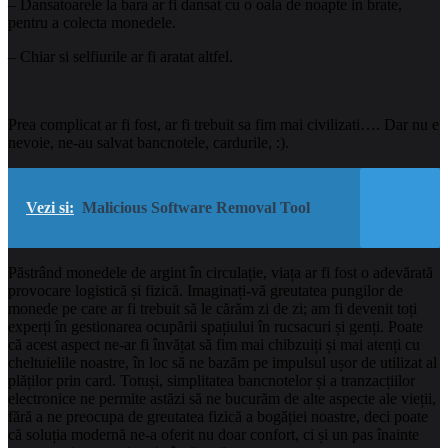
– Dansatoarele la bara ar fi dansat cu o oala de noapte in brate,
pentru a colecta monedele.
– Chiar si selfiurile ar fi aratat altfel.
Prea complicat ar fi fost, ar fi trebuit sa fim mai civilizati…. Dar nu e
nevoie, ne-au salvat bancnotele, cardurile, :).
Vezi si:
Malicious Software Removal Tool
Păstrând monedele de argint în circulație, viața ar fi fost o adevărată
provocare logistică și fizică. Imaginați-vă greutatea pungilor de
monede pe care ar fi trebuit să le cărăm zi de zi; am fi devenit toți
experți în gestionarea ocupării spațiului în rucsacuri și genți. Poate
că acest aspect ne-ar fi învățat să fim mai chibzuiți și mai atenți cu
cheltuielile noastre, în loc să ne bazăm pe impulsul ușor de utilizat al
plăților prin card. Totuși, simplitatea bancnotelor și a tranzacțiilor
electronice ne permite astăzi să ne bucurăm de alte aspecte ale vieții,
fără a ne preocupa de greutatea fizică a bogăției noastre, deci poate
că soluția modernă ne-a oferit nu doar confort, ci și un pas înainte