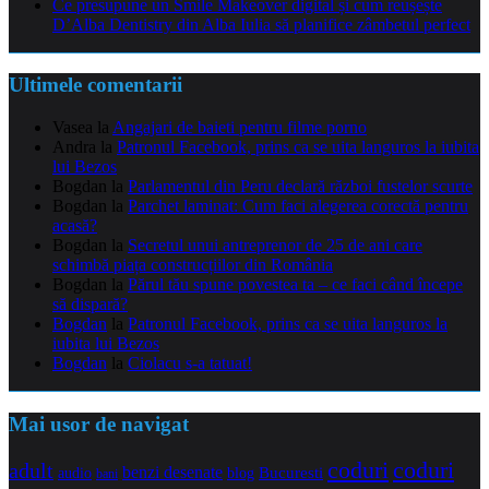
Ce presupune un Smile Makeover digital și cum reușește
D’Alba Dentistry din Alba Iulia să planifice zâmbetul perfect
Ultimele comentarii
Vasea
la
Angajari de baieti pentru filme porno
Andra
la
Patronul Facebook, prins ca se uita languros la iubita
lui Bezos
Bogdan
la
Parlamentul din Peru declară război fustelor scurte
Bogdan
la
Parchet laminat: Cum faci alegerea corectă pentru
acasă?
Bogdan
la
Secretul unui antreprenor de 25 de ani care
schimbă piața construcțiilor din România
Bogdan
la
Părul tău spune povestea ta – ce faci când începe
să dispară?
Bogdan
la
Patronul Facebook, prins ca se uita languros la
iubita lui Bezos
Bogdan
la
Ciolacu s-a tatuat!
Mai usor de navigat
coduri
coduri
adult
benzi desenate
audio
blog
Bucuresti
bani