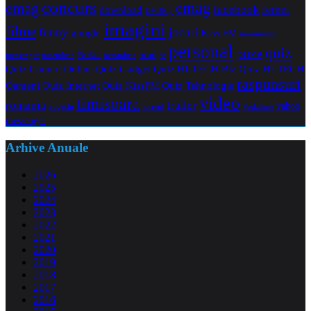
concurs
emag
emag
facebook
femei
download
DVDRip
imagini
filme
jocuri
funny
Kiss FM
google
maramures
personal
quiz
poze
Nokia
orange
noiembrie
octombrie
messenger
Quiz Comert Online
Quiz Gadget
Quiz HI-TECH Biz
Quiz HI-TECH
raspunsuri
Oameni
Quiz Internet
Quiz Tehnologie
Quiz KissFM
video
timisoara
trailer
romania
yahoo
sugestii
torrent
Vodafone
messenger
Arhive Anuale
2026
2025
2024
2023
2022
2021
2020
2019
2018
2017
2016