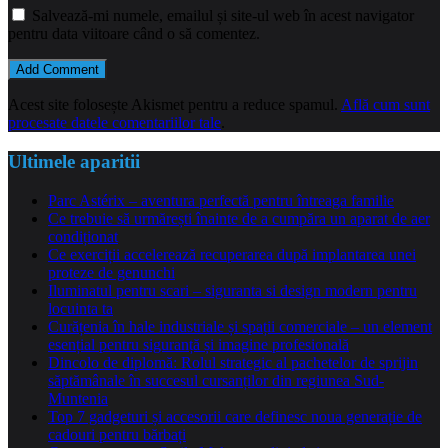
Salvează-mi numele, emailul și site-ul web în acest navigator
pentru data viitoare când o să comentez.
Acest site folosește Akismet pentru a reduce spamul.
Află cum sunt
procesate datele comentariilor tale
.
Ultimele aparitii
Parc Astérix – aventura perfectă pentru întreaga familie
Ce trebuie să urmărești înainte de a cumpăra un aparat de aer
condiționat
Ce exerciții accelerează recuperarea după implantarea unei
proteze de genunchi
Iluminatul pentru scari – siguranta si design modern pentru
locuinta ta
Curățenia în hale industriale și spații comerciale – un element
esențial pentru siguranță și imagine profesională
Dincolo de diplomă: Rolul strategic al pachetelor de sprijin
săptămânale în succesul cursanților din regiunea Sud-
Muntenia
Top 7 gadgeturi și accesorii care definesc noua generație de
cadouri pentru bărbați