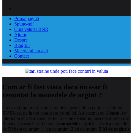
Prima pagină
Spune-mi!
Curs valutar BNR
Ajutor
Despre
Blogroll
Materialul tau aici
Contact
Cum ar fi fost viata daca nu s-ar fi
renuntat la monedele de argint ?
Cu ceva timp in urma adica undeva prin a doua parte a secolului
XVIII-lea, pe la noi aparusera primii lei. Au inceput cu
1 banu
, iar
ulterior si leii. Nu vreau sa fac o lectie de istorie, insa ma intreb ce ar
fi fost daca astazi ar fi circulat
monedele
cu pricina. Adica monede
de 50 bani de argint, 1 leu de argint, 2 lei de argint,
5 lei de argint
si