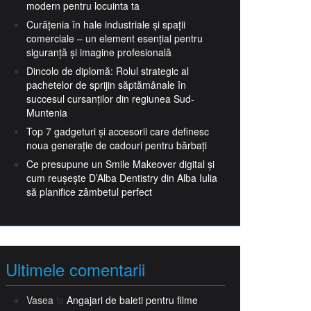
modern pentru locuinta ta
Curățenia în hale industriale și spații
comerciale – un element esențial pentru
siguranță și imagine profesională
Dincolo de diplomă: Rolul strategic al
pachetelor de sprijin săptămânale în
succesul cursanților din regiunea Sud-
Muntenia
Top 7 gadgeturi și accesorii care definesc
noua generație de cadouri pentru bărbați
Ce presupune un Smile Makeover digital și
cum reușește D’Alba Dentistry din Alba Iulia
să planifice zâmbetul perfect
Ultimele comentarii
Vasea
la
Angajari de baieti pentru filme