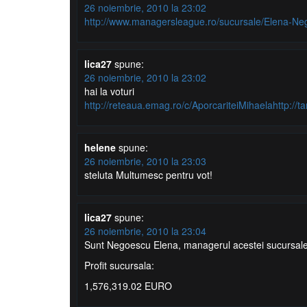
26 noiembrie, 2010 la 23:02
http://www.managersleague.ro/sucursale/Elena-Ne
lica27
spune:
26 noiembrie, 2010 la 23:02
hai la voturi
http://reteaua.emag.ro/c/AporcariteiMihaelahttp://
helene
spune:
26 noiembrie, 2010 la 23:03
steluta Multumesc pentru vot!
lica27
spune:
26 noiembrie, 2010 la 23:04
Sunt Negoescu Elena, managerul acestei sucursale
Profit sucursala:
1,576,319.02 EURO