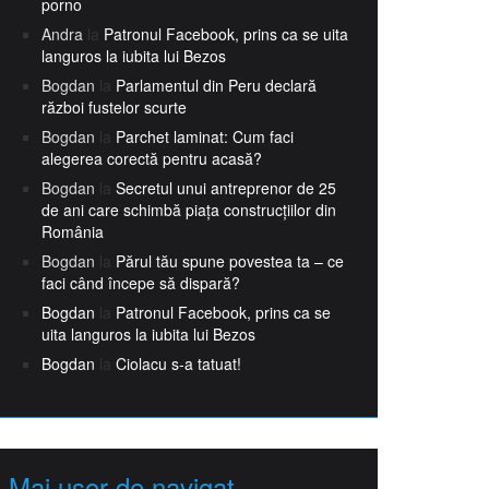
porno
Andra
la
Patronul Facebook, prins ca se uita
languros la iubita lui Bezos
Bogdan
la
Parlamentul din Peru declară
război fustelor scurte
Bogdan
la
Parchet laminat: Cum faci
alegerea corectă pentru acasă?
Bogdan
la
Secretul unui antreprenor de 25
de ani care schimbă piața construcțiilor din
România
Bogdan
la
Părul tău spune povestea ta – ce
faci când începe să dispară?
Bogdan
la
Patronul Facebook, prins ca se
uita languros la iubita lui Bezos
Bogdan
la
Ciolacu s-a tatuat!
Mai usor de navigat