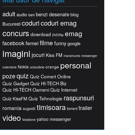
adult
benzi desenate
audio
blog
bani
coduri
coduri emag
Bucuresti
concurs
emag
download
DVDRip
filme
facebook
femei
funny
google
imagini
jocuri
Kiss FM
maramures
messenger
personal
Nokia
orange
octombrie
noiembrie
quiz
poze
Quiz Comert Online
Quiz Gadget
Quiz HI-TECH Biz
Quiz HI-TECH Oameni
Quiz Internet
raspunsuri
Quiz Tehnologie
Quiz KissFM
timisoara
romania
trailer
sugestii
torrent
video
yahoo messenger
Vodafone