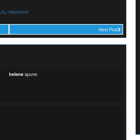
uiz
,
raspunsuri
Next Post
helene
spune: