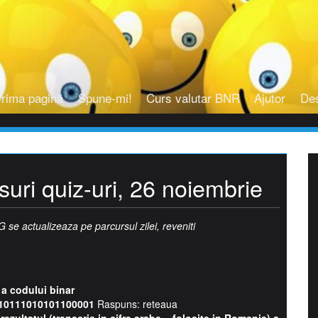
rima pagină
Spune-mi!
Curs valutar BNR
Ajutor
De
uri quiz-uri, 26 noiembrie
 se actualizeaza pe parcursul zilei, reveniti
 a codului binar
10111010101100001
Raspuns: reteaua