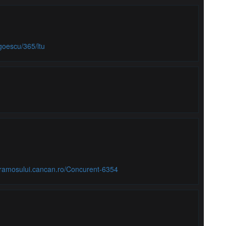
goescu/365/ltu
taramosului.cancan.ro/Concurent-6354