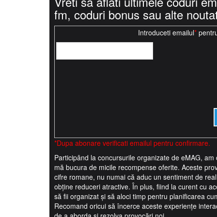
Vreti sa aflati ultimele coduri e
fm, coduri bonus sau alte nouta
Introduceti emailul
*
pentru
*Dupa abonare verificati emailul pentru confirmare.
Participând la concursurile organizate de eMAG, am d
mă bucura de micile recompense oferite. Aceste provo
cifre romane, nu numai că aduc un sentiment de reali
obține reduceri atractive. În plus, fiind la curent cu
să fii organizat și să aloci timp pentru planificarea cu
Recomand oricui să încerce aceste experiențe interacti
de a aborda și rezolva provocări noi.