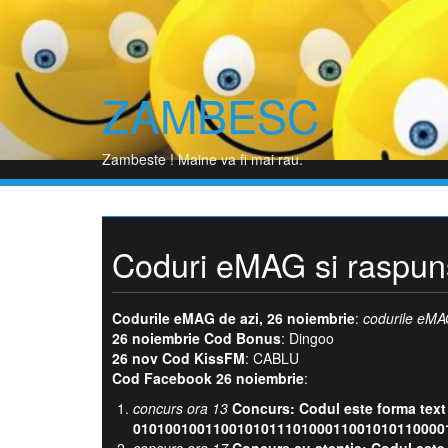
Skip
to
content
ZAMBESC
P
Zambeste ! Maine va fi mai rau.
Coduri eMAG si raspuns
Codurile eMAG de azi, 26 noiembrie
:
codurile eMAG
26 noiembrie Cod Bonus
: Dingoo
26 nov Cod KissFM
: CABLU
Cod Facebook 26 noiembrie
:
concurs ora 13
Concurs: Codul este forma text
010100100110010101110100011001010110000