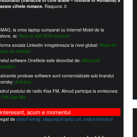
ezultatul (transcris in cifre arabe – folosite in Romania) a
loseste cifrele romane.
Raspuns: 0
MAG, la orice laptop cumparat cu Internet Mobil de la
afone, ai:
Pana la 400 RON discount
forma sociala LinkedIn inregistreaza la nivel global:
Peste 80
ioane de membri
hetul software OneNote este dezvoltat de:
Microsoft
poration
atoarele produse software sunt comercializate sub brandul
persky:
Antivirus
adrul postului de radio Kiss FM, Almud participa la emisiunea:
s FM Club Mix
 interesant,
acum e momentul
 legat de
coduri emag, raspunsuri quizz-uri, coduri bonus si