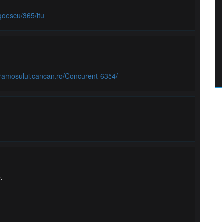
goescu/365/ltu
taramosului.cancan.ro/Concurent-6354/
.