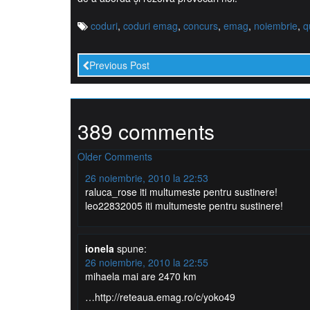
coduri
,
coduri emag
,
concurs
,
emag
,
noiembrie
,
q
Previous Post
389 comments
Comment
Older Comments
navigation
26 noiembrie, 2010 la 22:53
raluca_rose iti multumeste pentru sustinere!
leo22832005 iti multumeste pentru sustinere!
ionela
spune:
26 noiembrie, 2010 la 22:55
mihaela mai are 2470 km
…http://reteaua.emag.ro/c/yoko49