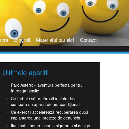
spre
Blogroll
Materialul tau aici
Contact
Ultimele aparitii
Parc Astérix – aventura perfectă pentru
întreaga familie
Ce trebuie să urmărești înainte de a
cumpăra un aparat de aer condiționat
Ce exerciții accelerează recuperarea după
implantarea unei proteze de genunchi
Iluminatul pentru scari – siguranta si design