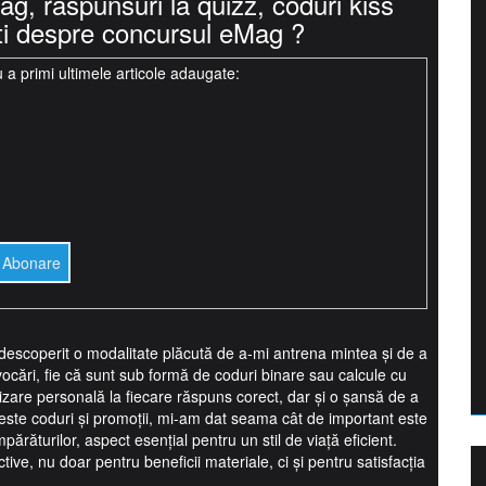
mag, raspunsuri la quizz, coduri kiss
ti despre concursul eMag ?
 a primi ultimele articole adaugate:
escoperit o modalitate plăcută de a-mi antrena mintea și de a
cări, fie că sunt sub formă de coduri binare sau calcule cu
zare personală la fiecare răspuns corect, dar și o șansă de a
 aceste coduri și promoții, mi-am dat seama cât de important este
mpărăturilor, aspect esențial pentru un stil de viață eficient.
ve, nu doar pentru beneficii materiale, ci și pentru satisfacția