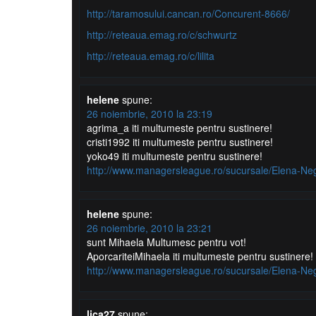
http://taramosului.cancan.ro/Concurent-8666/
http://reteaua.emag.ro/c/schwurtz
http://reteaua.emag.ro/c/lilita
helene
spune:
26 noiembrie, 2010 la 23:19
agrima_a iti multumeste pentru sustinere!
cristi1992 iti multumeste pentru sustinere!
yoko49 iti multumeste pentru sustinere!
http://www.managersleague.ro/sucursale/Elena-Ne
helene
spune:
26 noiembrie, 2010 la 23:21
sunt Mihaela Multumesc pentru vot!
AporcariteiMihaela iti multumeste pentru sustinere!
http://www.managersleague.ro/sucursale/Elena-Ne
lica27
spune: