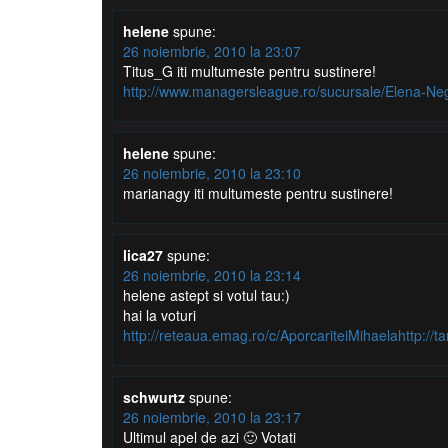
helene
spune:
26 noiembrie, 2010 la 23:07
Titus_G iti multumeste pentru sustinere!
http://www.managersleague.ro/sucursale/Elena-Ne
helene
spune:
26 noiembrie, 2010 la 23:10
marianagy iti multumeste pentru sustinere!
lica27
spune:
26 noiembrie, 2010 la 23:14
helene astept si votul tau:)
hai la voturi
http://reteaua.emag.ro/c/AporcariteiMihaelahttp://
schwurtz
spune:
26 noiembrie, 2010 la 23:17
Ultimul apel de azi 🙂 Votati