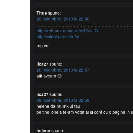
Titus
spune:
26 noiembrie, 2010 la 22:56
……………………………………………………………
http://reteaua.emag.ro/c/Titus_G
http://winbig.ro/ze6u2y
rog vot
lica27
spune:
26 noiembrie, 2010 la 22:57
atit aveam 🙂
lica27
spune:
26 noiembrie, 2010 la 22:59
helene da-mi link-ul tau
pe tine ionela te-am votat ai si conf cu o pagina in
helene
spune: