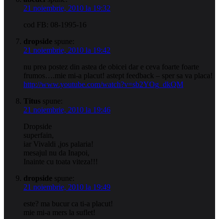
21 noiembrie, 2010 la 19:32
cod FB: 08-1995-16
dropside
spune:
21 noiembrie, 2010 la 19:42
nu prea postez din astea de obicei dar e ceva foarte foarte
frumos….mie mi-a placut! astept feedback – sper sa va placa!
http://www.youtube.com/watch?v=sb2YOg_dkQM
Titus
spune:
21 noiembrie, 2010 la 19:46
Dropside
superfain,
iar Vivaldi ,jos palaria!
mesajul nu da Inapoi,
Inainte cu toata viteza!!!
dropside
spune:
21 noiembrie, 2010 la 19:49
este? ma bucur ca ti-a placut!
mie mi-a mers la suflet!