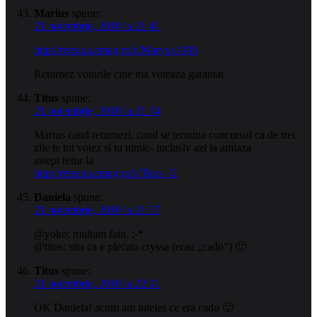
Marius
spune:
21 noiembrie, 2010 la 21:41
http://reteaua.emag.ro/c/Maryus1985
Returnez voturile cine ma voteaza garantat
Titus
spune:
21 noiembrie, 2010 la 21:54
Marius cand returnezi, cand se termina concursul ca de trei
zile te tot votez si tu nimic- inclusiv azi la amiaza
astept retur la
http://reteaua.emag.ro/c/Titus_G
Daniela
spune:
21 noiembrie, 2010 la 21:57
@yoko: multam fain. :-*
@titus: stiu ca e plecata cryssa (erau „cado”) 🙂
Titus
spune:
21 noiembrie, 2010 la 22:01
OK Daniela! acum am inteles ce era cado 🙂