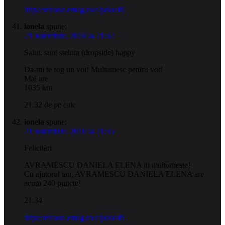
http://reteaua.emag.ro/c/yoko49
ionela
spune:
21 noiembrie, 2010 la 21:32
Salut, sunt steluta (dropside) happy
Da-mi te rog un vot! Multumesc pentru vot!
Mai are
1035 km
21.32 de pe calc
ionela
spune:
21 noiembrie, 2010 la 21:35
Felicitari
AVRAMESCU DANIELA ELENA iti multumeste!
Cu ajutorul tau, AVRAMESCU DANIELA ELENA are
acum 240 puncte!
21.34
http://reteaua.emag.ro/c/yoko49