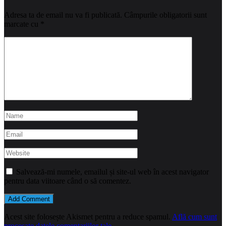
Adresa ta de email nu va fi publicată.
Câmpurile obligatorii sunt
marcate cu
*
Salvează-mi numele, emailul și site-ul web în acest navigator
pentru data viitoare când o să comentez.
Acest site folosește Akismet pentru a reduce spamul.
Află cum sunt
procesate datele comentariilor tale
.