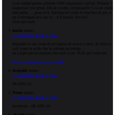
Cod valabil pentru primele 1000 raspunsuri corecte. Primele 5
raspunsuri vor primi 200 de credite, urmatoarele 5 cu un credit
mai putin, … pana la 0. Introduceti codul in interfata de joc si
nu il divulgati aici sau ve…ti fi banati. Succes!
Vezi mai mult
ionela
spune:
21 noiembrie, 2010 la 19:32
dropside eu am votat de pe laptop de aceea a mers, dc intru la
calc votez si acolo dar la reteaua nu merge.
da Lizzie am sa returnez dar cred ca pe 19,45 am votat ieri
http://reteaua.emag.ro/c/yoko49
dropside
spune:
21 noiembrie, 2010 la 19:32
08-1995-16
Nemo
spune:
21 noiembrie, 2010 la 19:32
facebook – 08-1995-16
abcdef
spune: