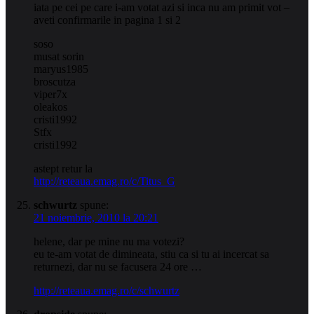
iata pe cei pe care i-am votat azi si inca nu am primit vot –
aveti confirmarile in pagina 1 si 2
soso
musat sorin
maryus1985
broscutza
viper7x
oleakos
cristi1992
Stfx
cristi1992
astept retur la
http://reteaua.emag.ro/c/Titus_G
schwurtz
spune:
21 noiembrie, 2010 la 20:21
helene, dar pe mine nu ma votezi?
eu te-am votat de dimineata, stiu ca si tu ai incercat sa
returnezi, dar nu se facusera 24 ore …
http://reteaua.emag.ro/c/schwurtz