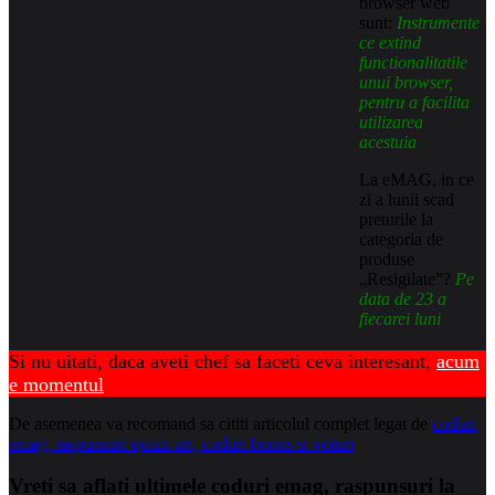
browser web
sunt:
Instrumente
ce extind
functionalitatile
unui browser,
pentru a facilita
utilizarea
acestuia
La eMAG, in ce
zi a lunii scad
preturile la
categoria de
produse
„Resigilate”?
Pe
data de 23 a
fiecarei luni
Si nu uitati, daca aveti chef sa faceti ceva interesant,
acum
e momentul
De asemenea va recomand sa cititi articolul complet legat de
coduri
emag, raspunsuri quizz-uri, coduri bonus si voturi
Vreti sa aflati ultimele coduri emag, raspunsuri la