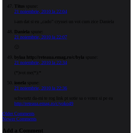
Titus
spune:
21 noiembrie, 2010 la 22:04
i-am dat si eu „cado” cryssei un vot cum zice Daniela
Daniela
spune:
21 noiembrie, 2010 la 22:07
🙂
bylaa http://reteaua.emag.ro/c/byla
spune:
21 noiembrie, 2010 la 22:34
(*)vot me(*):*
ionela
spune:
21 noiembrie, 2010 la 22:36
schwurtz da-mi te rog link pt sotie sa o votez si pe ea
http://reteaua.emag.ro/c/yoko49
Comment
Older Comments
Newer Comments
navigation
Add a Comment