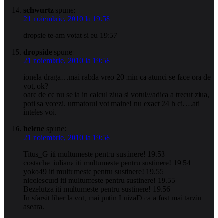
schwurtz
spune:
21 noiembrie, 2010 la 19:58
dropsie te-am votat si eu 19:57
dropside
spune:
21 noiembrie, 2010 la 19:58
ionela draga…mai rabda vreo 20 min ca atunci se face ora de
vot, ok?
oare de ce nu se ia in calcul ziua si votul///adica a trecut ziua,
poti sa votezi. urmatorul vot maine! nu exact 24 h ci….ati
inteles voi.
helene
spune:
21 noiembrie, 2010 la 19:58
Titus_G iti multumeste pentru sustinere! 19.53
costache_iuliana iti multumeste pentru sustinere! 19.54
yoko49 iti multumeste pentru sustinere! 19.55
nicolescurd iti multumeste pentru sustinere! 19.55
Bezelutza iti multumeste pentru sustinere! 19.56
In sfarsit liber la vot, mai putin LuizaD ca a fost mai tarziu
aseara.