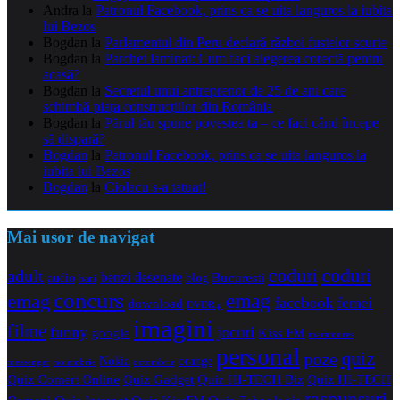
Andra
la
Patronul Facebook, prins ca se uita languros la iubita
lui Bezos
Bogdan
la
Parlamentul din Peru declară război fustelor scurte
Bogdan
la
Parchet laminat: Cum faci alegerea corectă pentru
acasă?
Bogdan
la
Secretul unui antreprenor de 25 de ani care
schimbă piața construcțiilor din România
Bogdan
la
Părul tău spune povestea ta – ce faci când începe
să dispară?
Bogdan
la
Patronul Facebook, prins ca se uita languros la
iubita lui Bezos
Bogdan
la
Ciolacu s-a tatuat!
Mai usor de navigat
coduri
coduri
adult
benzi desenate
audio
blog
Bucuresti
bani
concurs
emag
emag
facebook
femei
download
DVDRip
imagini
filme
jocuri
funny
Kiss FM
google
maramures
personal
quiz
poze
Nokia
orange
noiembrie
octombrie
messenger
Quiz Comert Online
Quiz Gadget
Quiz HI-TECH Biz
Quiz HI-TECH
raspunsuri