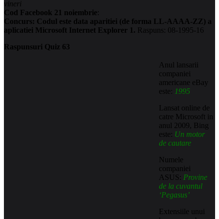
vineri
Cod Facebook 21 noiembrie
:
Concurs: Codul este data aparitiei (de forma LL-AAAA-ZZ) a
aplicatiei Microsoft Internet Explorer 1.
Raspuns: 08-1995-16
Raspunsuri Quiz 63
Anul lansarii
companiei
americane eBay
este:
1995
Lansat online de
catre Microsoft in
anul 2009, Bing
este:
Un motor
de cautare
Numele
companiei
ASUS:
Provine
de la cuvantul
‘Pegasus’
Extensiile unui