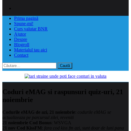
Prima pagină
Spune-mi!
Curs valutar BNR
Ajutor
Despre
Blogroll
Materialul tau aici
Contact
Caută
după:
Coduri eMAG si raspunsuri quiz-uri, 21
noiembrie
Codurile eMAG de azi, 21 noiembrie
:
codurile eMAG se
actualizeaza pe parcursul zilei, reveniti
21 noiembrie Cod Bonus
: WSVGA
21 nov Cod KissFM
:
fara cod kiss fm azi, sunt doar de luni pana