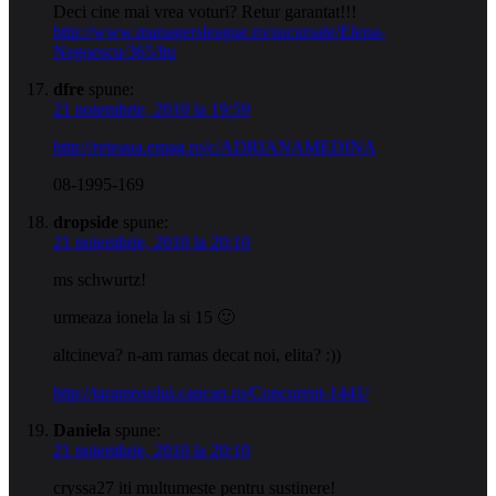
Deci cine mai vrea voturi? Retur garantat!!!
http://www.managersleague.ro/sucursale/Elena-
Negoescu/365/ltu
dfre
spune:
21 noiembrie, 2010 la 19:59
http://reteaua.emag.ro/c/ADRIANAMEDINA
08-1995-169
dropside
spune:
21 noiembrie, 2010 la 20:10
ms schwurtz!
urmeaza ionela la si 15 🙂
altcineva? n-am ramas decat noi, elita? :))
http://taramosului.cancan.ro/Concurent-1441/
Daniela
spune:
21 noiembrie, 2010 la 20:10
cryssa27 iti multumeste pentru sustinere!