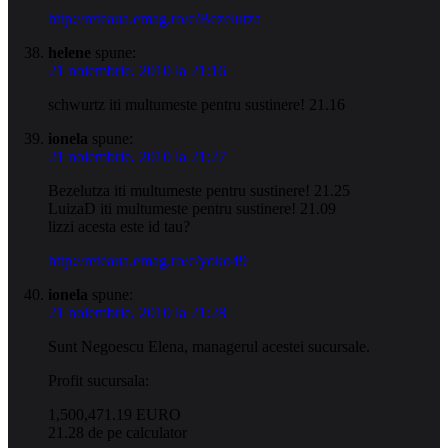
http://reteaua.emag.ro/c/Bezelutza
helene
spune:
21 noiembrie, 2010 la 21:16
schwurtz iti multumeste pentru sustinere! 21.16
ionela
spune:
21 noiembrie, 2010 la 21:27
Bezelutza iti multumeste pentru sustinere! 21.25
LuizaD iti multumeste pentru sustinere! 21.09
lizzi acesta este id tau?
http://reteaua.emag.ro/c/yoko49
ionela
spune:
21 noiembrie, 2010 la 21:28
Sunt Negoescu Elena, managerul acestei sucursale.
Profit sucursala:
1,500,471.19 EURO
21.28 de pe calculator