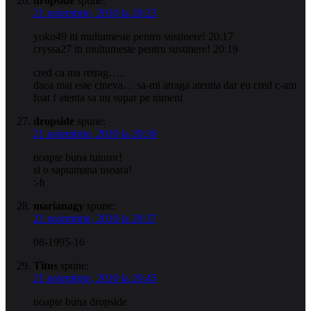
dropside
spune:
21 noiembrie, 2010 la 20:23
yoko49 iti multumeste pentru sustinere! 20:17
cryssa27 iti multumeste pentru sustinere! 20:19
cred ca ma retrag…..
daca mai este cineva… sa-mi atraga atentia dar eu cred c-am
foat f atenta sa nu supar pe nimeni
dropside
spune:
21 noiembrie, 2010 la 20:30
noapte buna tuturor!
si o saptamana usoara!
:-h
marianagy
spune:
21 noiembrie, 2010 la 20:37
08-1995-16
Titus
spune:
21 noiembrie, 2010 la 20:45
noapte buna dropside