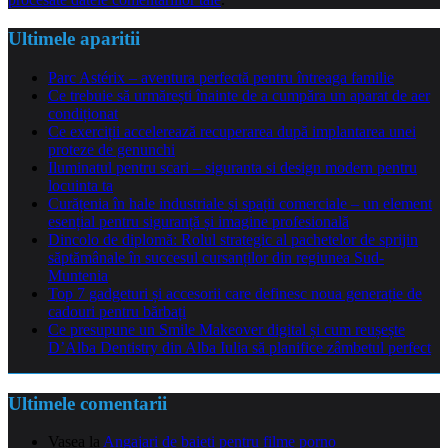
Ultimele aparitii
Parc Astérix – aventura perfectă pentru întreaga familie
Ce trebuie să urmărești înainte de a cumpăra un aparat de aer
condiționat
Ce exerciții accelerează recuperarea după implantarea unei
proteze de genunchi
Iluminatul pentru scari – siguranta si design modern pentru
locuinta ta
Curățenia în hale industriale și spații comerciale – un element
esențial pentru siguranță și imagine profesională
Dincolo de diplomă: Rolul strategic al pachetelor de sprijin
săptămânale în succesul cursanților din regiunea Sud-
Muntenia
Top 7 gadgeturi și accesorii care definesc noua generație de
cadouri pentru bărbați
Ce presupune un Smile Makeover digital și cum reușește
D’Alba Dentistry din Alba Iulia să planifice zâmbetul perfect
Ultimele comentarii
Vasea
la
Angajari de baieti pentru filme porno