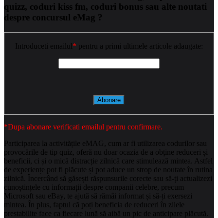
quizz, coduri kiss fm, coduri bonus sau alte noutati
despre concursul eMag ?
Introduceti emailul
*
pentru a primi ultimele articole adaugate:
*Dupa abonare verificati emailul pentru confirmare.
Participarea la activitățile eMAG, cum ar fi utilizarea codurilor sau
provocările de tip quiz, oferă nu doar ocazia de a obține reduceri și
beneficii, ci și o mică distracție zilnică care stimulează mintea. Astfel
de experiențe pot fi plăcute și pot aduce un strop de noutate în rutina
zilnică. Încercând să găsești răspunsurile corecte sau să-ți actualizezi
cunoștințele cu informații despre companii celebre, precum
Microsoft sau eBay, te ajută să rămâi informat și să-ți exersezi
mintea. În plus, faptul că poți beneficia de reduceri în zilele
prestabilite face ca fiecare lună să aibă un pic de anticipare plăcută.