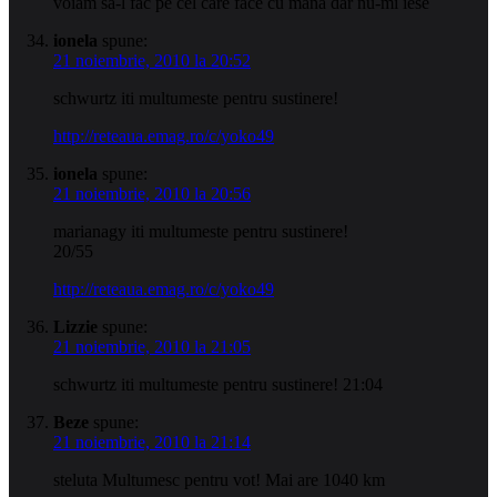
voiam sa-l fac pe cel care face cu mana dar nu-mi iese
ionela
spune:
21 noiembrie, 2010 la 20:52
schwurtz iti multumeste pentru sustinere!
http://reteaua.emag.ro/c/yoko49
ionela
spune:
21 noiembrie, 2010 la 20:56
marianagy iti multumeste pentru sustinere!
20/55
http://reteaua.emag.ro/c/yoko49
Lizzie
spune:
21 noiembrie, 2010 la 21:05
schwurtz iti multumeste pentru sustinere! 21:04
Beze
spune:
21 noiembrie, 2010 la 21:14
steluta Multumesc pentru vot! Mai are 1040 km