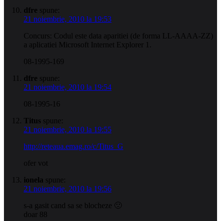
dfre
spune:
21 noiembrie, 2010 la 19:53
Concurs: Codul este data aparitiei (de forma LL-AAAA-ZZ)
a aplicatiei Microsoft Internet Explorer 1.
08-1995-169
dfre
spune:
21 noiembrie, 2010 la 19:54
08-1995-16
Titus
spune:
21 noiembrie, 2010 la 19:55
http://reteaua.emag.ro/c/Titus_G
ofer vot
ionela
spune:
21 noiembrie, 2010 la 19:56
s-a gasit cand sa se blocheze 🙁
doar 88