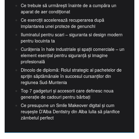
Ce trebuie să urmărești înainte de a cumpăra un
aparat de aer condiționat
Ce exerciții accelerează recuperarea după
implantarea unei proteze de genunchi
Iluminatul pentru scari – siguranta si design modern
pentru locuinta ta
Curățenia în hale industriale și spații comerciale – un
element esențial pentru siguranță și imagine
profesională
Dincolo de diplomă: Rolul strategic al pachetelor de
sprijin săptămânale în succesul cursanților din
regiunea Sud-Muntenia
Top 7 gadgeturi și accesorii care definesc noua
generație de cadouri pentru bărbați
Ce presupune un Smile Makeover digital și cum
reușește D’Alba Dentistry din Alba Iulia să planifice
zâmbetul perfect