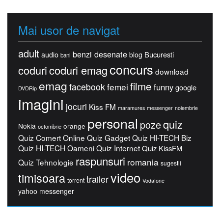
Mai usor de navigat
adult
benzi desenate
Bucuresti
audio
blog
bani
concurs
coduri
coduri emag
download
emag
filme
facebook
femei
funny
google
DVDRip
imagini
jocuri
Kiss FM
maramures
messenger
noiembrie
personal
quiz
poze
Nokia
orange
octombrie
Quiz Comert Online
Quiz Gadget
Quiz HI-TECH Biz
Quiz HI-TECH Oameni
Quiz Internet
Quiz KissFM
raspunsuri
romania
Quiz Tehnologie
sugestii
video
timisoara
trailer
torrent
Vodafone
yahoo messenger