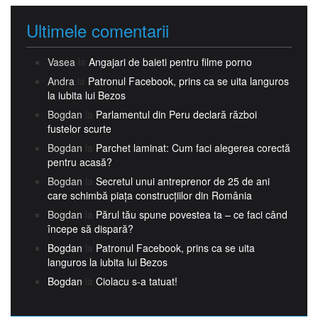
Ultimele comentarii
Vasea
la
Angajari de baieti pentru filme porno
Andra
la
Patronul Facebook, prins ca se uita languros
la iubita lui Bezos
Bogdan
la
Parlamentul din Peru declară război
fustelor scurte
Bogdan
la
Parchet laminat: Cum faci alegerea corectă
pentru acasă?
Bogdan
la
Secretul unui antreprenor de 25 de ani
care schimbă piața construcțiilor din România
Bogdan
la
Părul tău spune povestea ta – ce faci când
începe să dispară?
Bogdan
la
Patronul Facebook, prins ca se uita
languros la iubita lui Bezos
Bogdan
la
Ciolacu s-a tatuat!