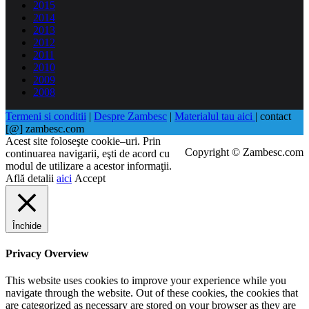
2015
2014
2013
2012
2011
2010
2009
2008
Termeni si conditii
|
Despre Zambesc
|
Materialul tau aici
| contact
[@] zambesc.com
Acest site foloseşte cookie–uri. Prin
Copyright © Zambesc.com
continuarea navigarii, eşti de acord cu
modul de utilizare a acestor informaţii.
Află detalii
aici
Accept
Închide
Privacy Overview
This website uses cookies to improve your experience while you
navigate through the website. Out of these cookies, the cookies that
are categorized as necessary are stored on your browser as they are