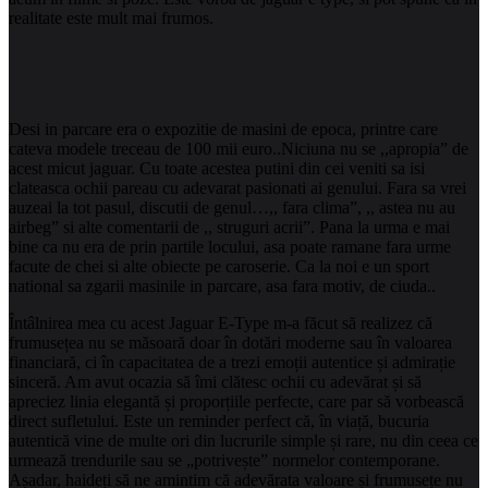
realitate este mult mai frumos.
Desi in parcare era o expozitie de masini de epoca, printre care
cateva modele treceau de 100 mii euro..Niciuna nu se ,,apropia” de
acest micut jaguar. Cu toate acestea putini
din cei veniti sa isi
clateasca ochii pareau cu adevarat pasionati ai genului. Fara sa vrei
auzeai la tot pasul, discutii de genul…,, fara clima”, ,, astea nu au
airbeg” si alte comentarii de ,, struguri acrii”. Pana la urma e mai
bine ca nu era de prin partile locului, asa poate ramane fara urme
facute de chei si alte obiecte pe caroserie. Ca la noi e un sport
national sa zgarii masinile in parcare, asa fara motiv, de ciuda..
Întâlnirea mea cu acest Jaguar E-Type m-a făcut să realizez că
frumusețea nu se măsoară doar în dotări moderne sau în valoarea
financiară, ci în capacitatea de a trezi emoții autentice și admirație
sinceră. Am avut ocazia să îmi clătesc ochii cu adevărat și să
apreciez linia elegantă și proporțiile perfecte, care par să vorbească
direct sufletului. Este un reminder perfect că, în viață, bucuria
autentică vine de multe ori din lucrurile simple și rare, nu din ceea ce
urmează trendurile sau se „potrivește” normelor contemporane.
Așadar, haideți să ne amintim că adevărata valoare și frumusețe nu