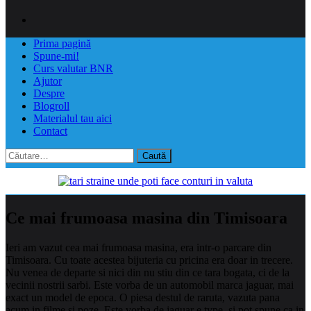
Prima pagină
Spune-mi!
Curs valutar BNR
Ajutor
Despre
Blogroll
Materialul tau aici
Contact
Caută
după:
Ce mai frumoasa masina din Timisoara
Ieri am vazut cea mai frumoasa masina, era intr-o parcare din
Timisoara. Cu toate acestea bijuteria cu pricina era doar in trecere.
Nu venea de departe si nici din nu stiu din ce tara bogata, ci de la
vecinii nostrii sarbi. Este vorba de un automobil marca jaguar, mai
exact un model de epoca. O piesa destul de raruta, vazuta pana
acum in filme si poze. Este vorba de jaguar e type, si pot spune ca in