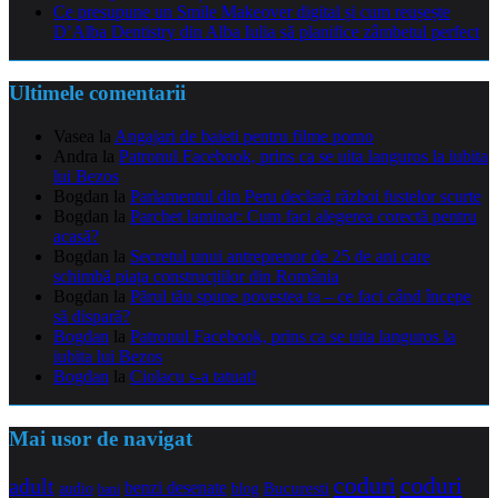
Ce presupune un Smile Makeover digital și cum reușește
D’Alba Dentistry din Alba Iulia să planifice zâmbetul perfect
Ultimele comentarii
Vasea
la
Angajari de baieti pentru filme porno
Andra
la
Patronul Facebook, prins ca se uita languros la iubita
lui Bezos
Bogdan
la
Parlamentul din Peru declară război fustelor scurte
Bogdan
la
Parchet laminat: Cum faci alegerea corectă pentru
acasă?
Bogdan
la
Secretul unui antreprenor de 25 de ani care
schimbă piața construcțiilor din România
Bogdan
la
Părul tău spune povestea ta – ce faci când începe
să dispară?
Bogdan
la
Patronul Facebook, prins ca se uita languros la
iubita lui Bezos
Bogdan
la
Ciolacu s-a tatuat!
Mai usor de navigat
coduri
coduri
adult
benzi desenate
audio
blog
Bucuresti
bani