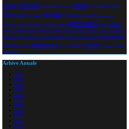
concurs
emag
emag
facebook
femei
download
DVDRip
imagini
filme
jocuri
funny
Kiss FM
google
maramures
personal
quiz
poze
Nokia
orange
noiembrie
octombrie
messenger
Quiz Comert Online
Quiz Gadget
Quiz HI-TECH Biz
Quiz HI-TECH
raspunsuri
Oameni
Quiz Internet
Quiz Tehnologie
Quiz KissFM
video
timisoara
trailer
romania
yahoo
sugestii
torrent
Vodafone
messenger
Arhive Anuale
2026
2025
2024
2023
2022
2021
2020
2019
2018
2017
2016