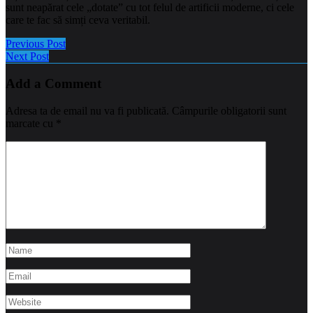
sunt neapărat cele „dotate” cu tot felul de artificii moderne, ci cele
care te fac să simți ceva veritabil.
Previous Post
Next Post
Add a Comment
Adresa ta de email nu va fi publicată.
Câmpurile obligatorii sunt
marcate cu
*