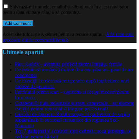
Salvează-mi numele, emailul și site-ul web în acest navigator
pentru data viitoare când o să comentez.
Acest site folosește Akismet pentru a reduce spamul.
Află cum sunt
procesate datele comentariilor tale
.
Ultimele aparitii
Parc Astérix – aventura perfectă pentru întreaga familie
Ce trebuie să urmărești înainte de a cumpăra un aparat de aer
condiționat
Ce exerciții accelerează recuperarea după implantarea unei
proteze de genunchi
Iluminatul pentru scari – siguranta si design modern pentru
locuinta ta
Curățenia în hale industriale și spații comerciale – un element
esențial pentru siguranță și imagine profesională
Dincolo de diplomă: Rolul strategic al pachetelor de sprijin
săptămânale în succesul cursanților din regiunea Sud-
Muntenia
Top 7 gadgeturi și accesorii care definesc noua generație de
cadouri pentru bărbați