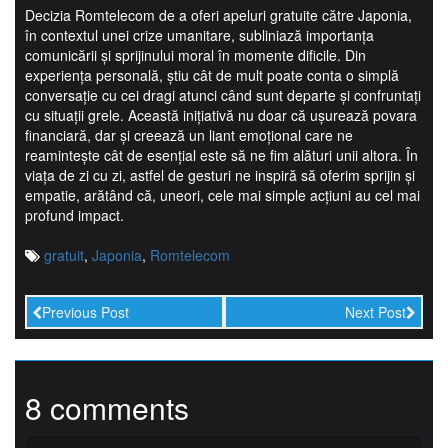
Decizia Romtelecom de a oferi apeluri gratuite către Japonia,
în contextul unei crize umanitare, subliniază importanța
comunicării și sprijinului moral în momente dificile. Din
experiența personală, știu cât de mult poate conta o simplă
conversație cu cei dragi atunci când sunt departe și confruntați
cu situații grele. Această inițiativă nu doar că ușurează povara
financiară, dar și creează un liant emoțional care ne
reamintește cât de esențial este să ne fim alături unii altora. În
viața de zi cu zi, astfel de gesturi ne inspiră să oferim sprijin și
empatie, arătând că, uneori, cele mai simple acțiuni au cel mai
profund impact.
gratuit
,
Japonia
,
Romtelecom
Previous Post
Next Post
8 comments