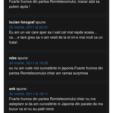
Foarte frumos din partea Romtelecomului, macar atat sa
putem ajuta !
lucian fotograf
spune:
20 martie, 2011 la 20:41
Eu am un var care sper sa-l vad cat mai repde acasa…
ca….e tare greu sa n-am vesti de la el mi-e mai mult ca un
frate!
rebe
spune:
24 martie, 2011 la 16:50
eu nu am rude nici cunostiinte in japonia.Foarte frumos din
partea Romtelecomului chiar am ramas surprinsa
ank
spune:
30 martie, 2011 la 18:11
Foarte frumos din partea Romtelecomului chiar nu ma
asteptam si da am cunostiinte in Japonia din pacate da ma
bucur ca ei nu au patit nimic