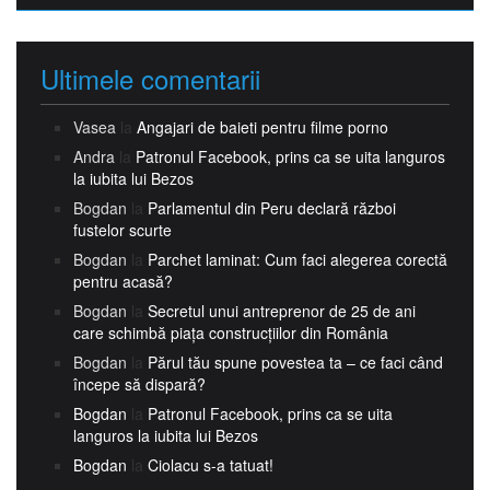
Ultimele comentarii
Vasea
la
Angajari de baieti pentru filme porno
Andra
la
Patronul Facebook, prins ca se uita languros
la iubita lui Bezos
Bogdan
la
Parlamentul din Peru declară război
fustelor scurte
Bogdan
la
Parchet laminat: Cum faci alegerea corectă
pentru acasă?
Bogdan
la
Secretul unui antreprenor de 25 de ani
care schimbă piața construcțiilor din România
Bogdan
la
Părul tău spune povestea ta – ce faci când
începe să dispară?
Bogdan
la
Patronul Facebook, prins ca se uita
languros la iubita lui Bezos
Bogdan
la
Ciolacu s-a tatuat!