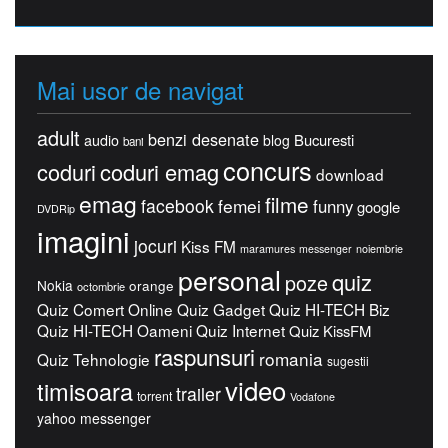
Mai usor de navigat
adult
benzi desenate
Bucuresti
audio
blog
bani
concurs
coduri
coduri emag
download
emag
filme
facebook
femei
funny
google
DVDRip
imagini
jocuri
Kiss FM
maramures
messenger
noiembrie
personal
quiz
poze
Nokia
orange
octombrie
Quiz Comert Online
Quiz Gadget
Quiz HI-TECH Biz
Quiz HI-TECH Oameni
Quiz Internet
Quiz KissFM
raspunsuri
romania
Quiz Tehnologie
sugestii
video
timisoara
trailer
torrent
Vodafone
yahoo messenger