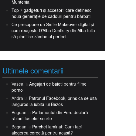
Muntenia
Top 7 gadgeturi și accesorii care definesc
noua generație de cadouri pentru bărbați
Ce presupune un Smile Makeover digital și
cum reușește D’Alba Dentistry din Alba Iulia
să planifice zâmbetul perfect
Ultimele comentarii
Vasea
la
Angajari de baieti pentru filme
porno
Andra
la
Patronul Facebook, prins ca se uita
languros la iubita lui Bezos
Bogdan
la
Parlamentul din Peru declară
război fustelor scurte
Bogdan
la
Parchet laminat: Cum faci
alegerea corectă pentru acasă?