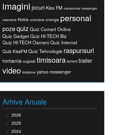
imagini
jocuri
Kiss FM
maramures
messenger
personal
Nokia
orange
octombrie
noiembrie
quiz
poze
Quiz Comert Online
Quiz Gadget
Quiz HI-TECH Biz
Quiz HI-TECH Oameni
Quiz Internet
raspunsuri
Quiz Tehnologie
Quiz KissFM
timisoara
romania
trailer
sugestii
torrent
video
yahoo messenger
Vodafone
Arhive Anuale
2026
2025
2024