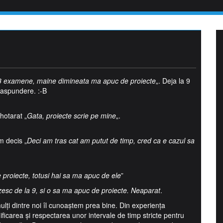
3 examene, maine dimineata ma apuc de proiecte
„. Deja la 9
raspundere. :-B
hotarat „
Gata, proiecte scrie pe mine
„.
m decis „
Deci am tras cat am putut de timp, cred ca e cazul sa
proiecte, totusi hai sa ma apuc de ele
”
ezesc de la 9, si o sa ma apuc de proiecte. Neaparat
.
lți dintre noi îl cunoaștem prea bine. Din experiența
nificarea și respectarea unor intervale de timp stricte pentru