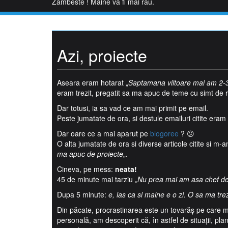
Zambeste ! Maine va fi mai rau.
Skip
to
content
Azi, proiecte
Aseara eram hotarat „
Saptamana viitoare mai am 2-
eram trezit, pregatit sa ma apuc de teme cu simt de 
Dar totusi, ia sa vad ce am mai primit pe email.
Peste jumatate de ora, si destule emailuri citite eram 
Dar oare ce a mai aparut pe
blogoree
? 😕
O alta jumatate de ora si diverse articole citite si m-a
ma apuc de proiecte
„.
Cineva, pe mess:
neata!
45 de minute mai tarziu „
Nu prea mai am asa chef de 
Dupa 5 minute:
e, las ca si maine e o zi. O sa ma tr
Din păcate, procrastinarea este un tovarăș pe care mu
personală, am descoperit că, în astfel de situații, pla