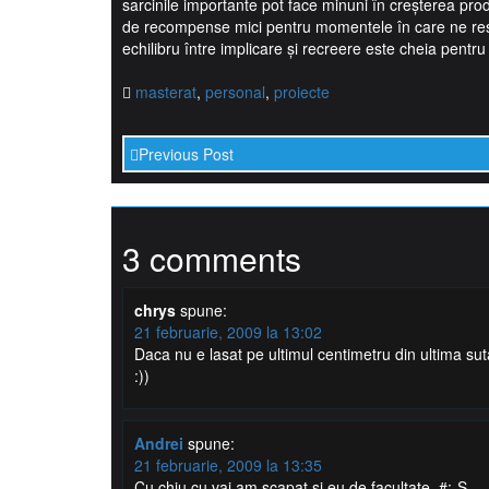
sarcinile importante pot face minuni în creșterea prod
de recompense mici pentru momentele în care ne res
echilibru între implicare și recreere este cheia pentru
masterat
,
personal
,
proiecte
Previous Post
3 comments
chrys
spune:
21 februarie, 2009 la 13:02
Daca nu e lasat pe ultimul centimetru din ultima su
:))
Andrei
spune:
21 februarie, 2009 la 13:35
Cu chiu cu vai am scapat si eu de facultate. #:-S