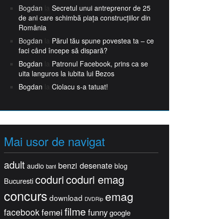
Bogdan
la
Secretul unui antreprenor de 25
de ani care schimbă piața construcțiilor din
România
Bogdan
la
Părul tău spune povestea ta – ce
faci când începe să dispară?
Bogdan
la
Patronul Facebook, prins ca se
uita languros la iubita lui Bezos
Bogdan
la
Ciolacu s-a tatuat!
Mai usor de navigat
adult
benzi desenate
audio
blog
bani
coduri
coduri emag
Bucuresti
concurs
emag
download
DVDRip
filme
facebook
femei
funny
google