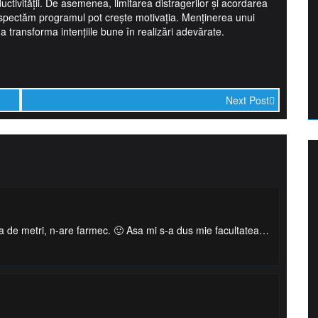
uctivității. De asemenea, limitarea distragerilor și acordarea
pectăm programul pot crește motivația. Menținerea unui
 a transforma intențiile bune în realizări adevărate.
Next Post
ta de metri, n-are farmec. 🙂 Asa mi s-a dus mie facultatea…