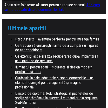
Acest site folosește Akismet pentru a reduce spamul.
Află cum
sunt procesate datele comentariilor tale
.
Ultimele aparitii
Parc Astérix – aventura perfectă pentru întreaga familie
Ce trebuie să urmărești înainte de a cumpăra un aparat
de aer condiționat
Ce exerciții accelerează recuperarea după implantarea
unei proteze de genunchi
Iluminatul pentru scari – siguranta si design modern
pentru locuinta ta
Curățenia în hale industriale și spații comerciale – un
element esențial pentru siguranță și imagine
profesională
Dincolo de diplomă: Rolul strategic al pachetelor de
sprijin săptămânale în succesul cursanților din regiunea
Sud-Muntenia