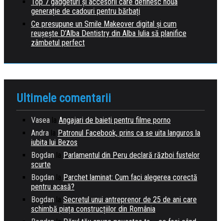
Top 7 gadgeturi și accesorii care definesc noua
generație de cadouri pentru bărbați
Ce presupune un Smile Makeover digital și cum
reușește D’Alba Dentistry din Alba Iulia să planifice
zâmbetul perfect
Ultimele comentarii
Vasea
la
Angajari de baieti pentru filme porno
Andra
la
Patronul Facebook, prins ca se uita languros la
iubita lui Bezos
Bogdan
la
Parlamentul din Peru declară război fustelor
scurte
Bogdan
la
Parchet laminat: Cum faci alegerea corectă
pentru acasă?
Bogdan
la
Secretul unui antreprenor de 25 de ani care
schimbă piața construcțiilor din România