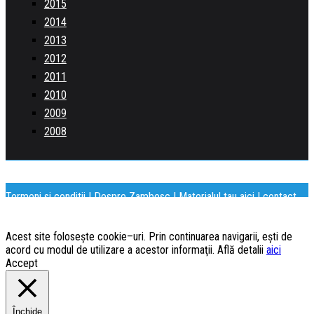
2015
2014
2013
2012
2011
2010
2009
2008
Termeni si conditii
|
Despre Zambesc
|
Materialul tau aici
| contact
[@] zambesc.com
Copyright © Zambesc.com
Acest site foloseşte cookie–uri. Prin continuarea navigarii, eşti de
acord cu modul de utilizare a acestor informaţii. Află detalii
aici
Accept
Închide