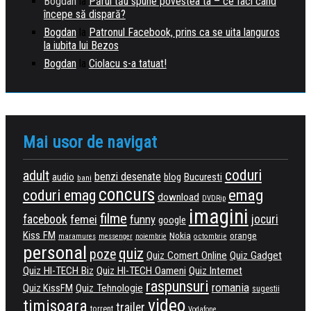
Bogdan
la
Părul tău spune povestea ta – ce faci când
începe să dispară?
Bogdan
la
Patronul Facebook, prins ca se uita languros
la iubita lui Bezos
Bogdan
la
Ciolacu s-a tatuat!
Mai usor de navigat
coduri
adult
benzi desenate
Bucuresti
audio
blog
bani
concurs
emag
coduri emag
download
DVDRip
imagini
filme
facebook
femei
funny
jocuri
google
Kiss FM
Nokia
orange
maramures
messenger
noiembrie
octombrie
personal
quiz
poze
Quiz Comert Online
Quiz Gadget
Quiz HI-TECH Biz
Quiz HI-TECH Oameni
Quiz Internet
raspunsuri
romania
Quiz KissFM
Quiz Tehnologie
sugestii
video
timisoara
trailer
torrent
Vodafone