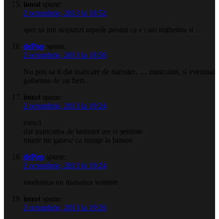
ionut
spune:
2 octombrie, 2013 la 18:52
sper sa imi raspunzi repede pentru ca e cam inghetata si …
dePop
spune:
2 octombrie, 2013 la 18:56
Nu poti sa ii dai mancare de hamster….. musculite, si eventual
galbenus de ou fiert.
ionut
spune:
2 octombrie, 2013 la 19:24
mesci
dar mancarea de hamster are si seminte
muste nu gasesc ca nunge la brasov
dePop
spune:
2 octombrie, 2013 la 19:24
randunica nu mananca seminte
ionut
spune:
2 octombrie, 2013 la 19:26