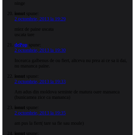
ninge
ionut
spune:
2 octombrie, 2013 la 19:29
miez de paine uscata
uscata tare
dePop
spune:
2 octombrie, 2013 la 19:30
Incearca galbenus de ou fiert, altceva nu prea ai ce sa ii dai,
nu mananca paine.
ionut
spune:
2 octombrie, 2013 la 19:33
Am adus din moldova seminte de matura oare mananca
(bunicamea zice ca mananca)
ionut
spune:
2 octombrie, 2013 la 19:35
am pus la fiert( tare sa fie sau moale)
ionut
spune: