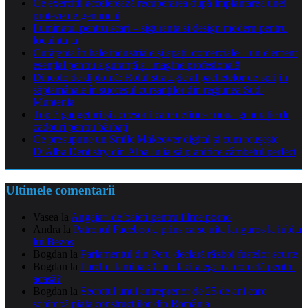
Ce exerciții accelerează recuperarea după implantarea unei
proteze de genunchi
Iluminatul pentru scari – siguranta si design modern pentru
locuinta ta
Curățenia în hale industriale și spații comerciale – un element
esențial pentru siguranță și imagine profesională
Dincolo de diplomă: Rolul strategic al pachetelor de sprijin
săptămânale în succesul cursanților din regiunea Sud-
Muntenia
Top 7 gadgeturi și accesorii care definesc noua generație de
cadouri pentru bărbați
Ce presupune un Smile Makeover digital și cum reușește
D’Alba Dentistry din Alba Iulia să planifice zâmbetul perfect
Ultimele comentarii
Vasea
la
Angajari de baieti pentru filme porno
Andra
la
Patronul Facebook, prins ca se uita languros la iubita
lui Bezos
Bogdan
la
Parlamentul din Peru declară război fustelor scurte
Bogdan
la
Parchet laminat: Cum faci alegerea corectă pentru
acasă?
Bogdan
la
Secretul unui antreprenor de 25 de ani care
schimbă piața construcțiilor din România