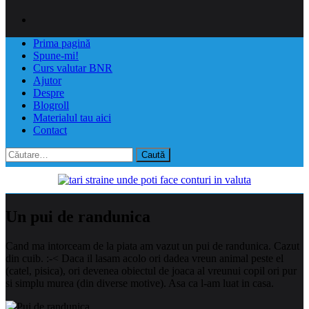
Prima pagină
Spune-mi!
Curs valutar BNR
Ajutor
Despre
Blogroll
Materialul tau aici
Contact
Caută
după:
Un pui de randunica
Cand ma intorceam de la piata am vazut un pui de randunica. Cazut
din cuib. :-< Daca il lasam acolo ori dadea vreun animal peste el
(catel, pisica), ori devenea obiectul de joaca al vreunui copil ori pur
si simplu murea (din diverse motive). Asa ca l-am luat in casa.