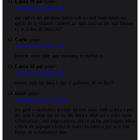
Laura 18 ani
spune:
30 august, 2013 la 15:49
dar vad ca azi am puso intrun colt si cand mam intors am
gasito pe la jumatea camerei iar rana arata un pic mai binisor
ce sa ii dau de mancare?
Carlo
spune:
30 august, 2013 la 15:53
insecte, musculite, asta mananca in mediul ei..
Laura 18 ani
spune:
30 august, 2013 la 16:02
mersii mult dar daca ii dau si galbenus de ou fiert?
ionut
spune:
2 octombrie, 2013 la 18:49
am gasit o randunica in curte nu este mare cred ca inca e pui
are ochi si pene dar tot nu stiu daca e adult are o aripa rupta
(chiar acum cand migreaza) nu stiu ce sa fac am bagato intr-o
colivie de papagal (destul de mare) nu cumva pot sa ii dau
furaje de la hamsterul meu