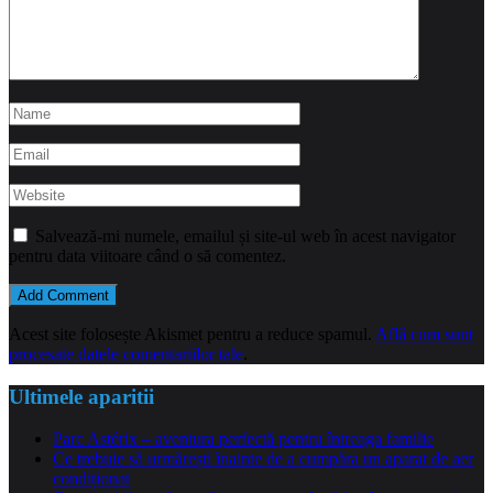
Salvează-mi numele, emailul și site-ul web în acest navigator
pentru data viitoare când o să comentez.
Acest site folosește Akismet pentru a reduce spamul.
Află cum sunt
procesate datele comentariilor tale
.
Ultimele aparitii
Parc Astérix – aventura perfectă pentru întreaga familie
Ce trebuie să urmărești înainte de a cumpăra un aparat de aer
condiționat