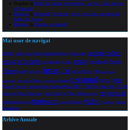
Bogdan
la
Părul tău spune povestea ta – ce faci când începe
să dispară?
Bogdan
la
Patronul Facebook, prins ca se uita languros la
iubita lui Bezos
Bogdan
la
Ciolacu s-a tatuat!
Mai usor de navigat
coduri
coduri
adult
benzi desenate
audio
blog
Bucuresti
bani
concurs
emag
emag
facebook
femei
download
DVDRip
imagini
filme
jocuri
funny
Kiss FM
google
maramures
personal
quiz
poze
Nokia
orange
noiembrie
octombrie
messenger
Quiz Comert Online
Quiz Gadget
Quiz HI-TECH Biz
Quiz HI-TECH
raspunsuri
Oameni
Quiz Internet
Quiz Tehnologie
Quiz KissFM
video
timisoara
trailer
romania
yahoo
sugestii
torrent
Vodafone
messenger
Arhive Anuale