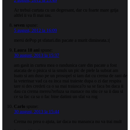
2 august, 2012 la 23:49
Ar trebui curtata cu un degresant, dar cu foarte mare grija
altfel ii va fi mai rau.
seven
spune:
5 august, 2012 la 16:09
mersi dePop pt sfaturi.din pacate a murit dimineata.:(
Laura 18 ani
spune:
30 august, 2013 la 15:37
am gasit in curtea mea o randunica care din pacate a fost
atacata de o pisica si ia smuls un pic de piele la subrat am
luato si am duso pe un prosopel si iam dat cu crema de rani de
la veterinar vad ca ea inca mai traieste dupa o zi dar respira
tare si des credeti ca o sa mai traiasca?o sa se faca bn daca ii
dau cu crema mereu?refuza sa manace nu stiu ce sa ii dau si
ce sa fac ca sa o fac bine datimi un sfat va rog
Carlo
spune:
30 august, 2013 la 15:44
Crema nu prea o ajuta, iar daca nu mananca nu va trai mult