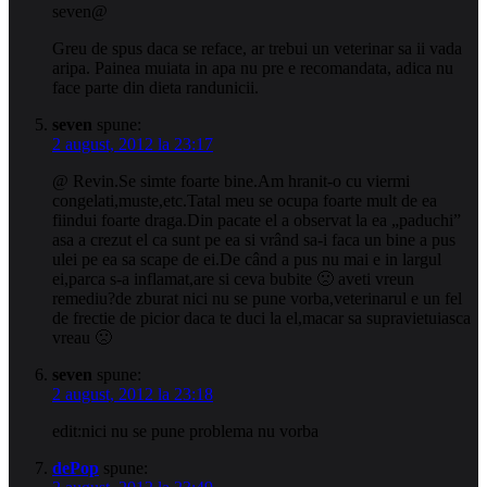
seven@
Greu de spus daca se reface, ar trebui un veterinar sa ii vada
aripa. Painea muiata in apa nu pre e recomandata, adica nu
face parte din dieta randunicii.
seven
spune:
2 august, 2012 la 23:17
@ Revin.Se simte foarte bine.Am hranit-o cu viermi
congelati,muste,etc.Tatal meu se ocupa foarte mult de ea
fiindui foarte draga.Din pacate el a observat la ea „paduchi”
asa a crezut el ca sunt pe ea si vrând sa-i faca un bine a pus
ulei pe ea sa scape de ei.De când a pus nu mai e in largul
ei,parca s-a inflamat,are si ceva bubite 🙁 aveti vreun
remediu?de zburat nici nu se pune vorba,veterinarul e un fel
de frectie de picior daca te duci la el,macar sa supravietuiasca
vreau 🙁
seven
spune:
2 august, 2012 la 23:18
edit:nici nu se pune problema nu vorba
dePop
spune: