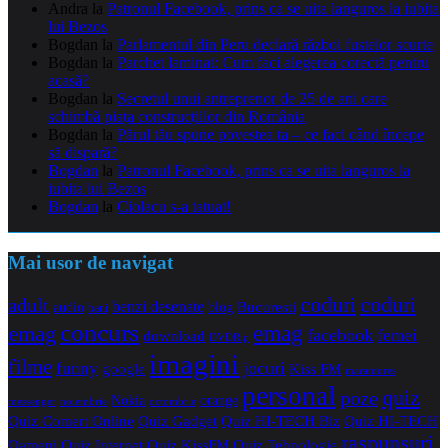
Andra
la
Patronul Facebook, prins ca se uita languros la iubita
lui Bezos
Bogdan
la
Parlamentul din Peru declară război fustelor scurte
Bogdan
la
Parchet laminat: Cum faci alegerea corectă pentru
acasă?
Bogdan
la
Secretul unui antreprenor de 25 de ani care
schimbă piața construcțiilor din România
Bogdan
la
Părul tău spune povestea ta – ce faci când începe
să dispară?
Bogdan
la
Patronul Facebook, prins ca se uita languros la
iubita lui Bezos
Bogdan
la
Ciolacu s-a tatuat!
Mai usor de navigat
coduri
coduri
adult
benzi desenate
audio
blog
Bucuresti
bani
concurs
emag
emag
facebook
femei
download
DVDRip
imagini
filme
jocuri
funny
Kiss FM
google
maramures
personal
quiz
poze
Nokia
orange
noiembrie
octombrie
messenger
Quiz Comert Online
Quiz Gadget
Quiz HI-TECH Biz
Quiz HI-TECH
raspunsuri
Oameni
Quiz Internet
Quiz Tehnologie
Quiz KissFM