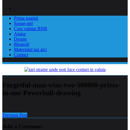
Prima pagină
Spune-mi!
Curs valutar BNR
Ajutor
Despre
Blogroll
Materialul tau aici
Contact
Forgetful-man-wins-two-500000-prizes-
in-one-Powerball-drawing
Previous Post
Add a Comment