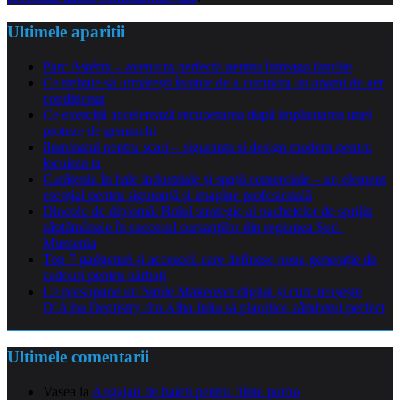
Ultimele aparitii
Parc Astérix – aventura perfectă pentru întreaga familie
Ce trebuie să urmărești înainte de a cumpăra un aparat de aer
condiționat
Ce exerciții accelerează recuperarea după implantarea unei
proteze de genunchi
Iluminatul pentru scari – siguranta si design modern pentru
locuinta ta
Curățenia în hale industriale și spații comerciale – un element
esențial pentru siguranță și imagine profesională
Dincolo de diplomă: Rolul strategic al pachetelor de sprijin
săptămânale în succesul cursanților din regiunea Sud-
Muntenia
Top 7 gadgeturi și accesorii care definesc noua generație de
cadouri pentru bărbați
Ce presupune un Smile Makeover digital și cum reușește
D’Alba Dentistry din Alba Iulia să planifice zâmbetul perfect
Ultimele comentarii
Vasea
la
Angajari de baieti pentru filme porno