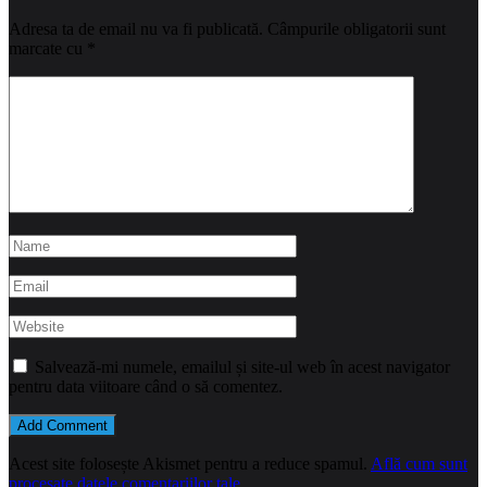
Adresa ta de email nu va fi publicată.
Câmpurile obligatorii sunt
marcate cu
*
Salvează-mi numele, emailul și site-ul web în acest navigator
pentru data viitoare când o să comentez.
Acest site folosește Akismet pentru a reduce spamul.
Află cum sunt
procesate datele comentariilor tale
.