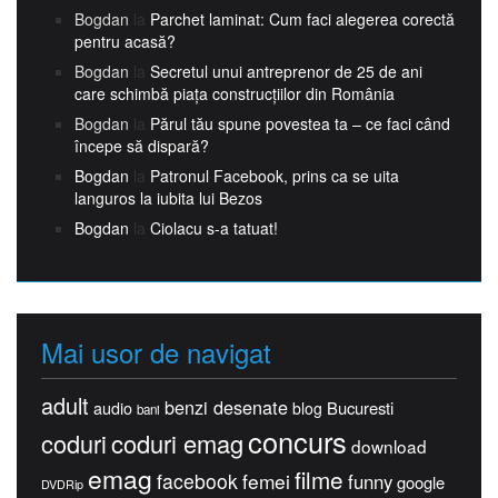
Bogdan
la
Parchet laminat: Cum faci alegerea corectă
pentru acasă?
Bogdan
la
Secretul unui antreprenor de 25 de ani
care schimbă piața construcțiilor din România
Bogdan
la
Părul tău spune povestea ta – ce faci când
începe să dispară?
Bogdan
la
Patronul Facebook, prins ca se uita
languros la iubita lui Bezos
Bogdan
la
Ciolacu s-a tatuat!
Mai usor de navigat
adult
benzi desenate
Bucuresti
audio
blog
bani
concurs
coduri
coduri emag
download
emag
filme
facebook
femei
funny
google
DVDRip