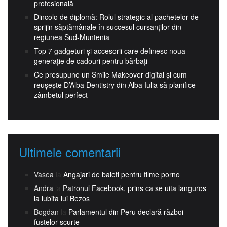
profesională
Dincolo de diplomă: Rolul strategic al pachetelor de
sprijin săptămânale în succesul cursanților din
regiunea Sud-Muntenia
Top 7 gadgeturi și accesorii care definesc noua
generație de cadouri pentru bărbați
Ce presupune un Smile Makeover digital și cum
reușește D’Alba Dentistry din Alba Iulia să planifice
zâmbetul perfect
Ultimele comentarii
Vasea
la
Angajari de baieti pentru filme porno
Andra
la
Patronul Facebook, prins ca se uita languros
la iubita lui Bezos
Bogdan
la
Parlamentul din Peru declară război
fustelor scurte