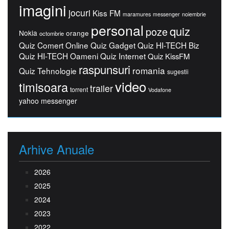
imagini
jocuri
Kiss FM
maramures
messenger
noiembrie
personal
quiz
poze
Nokia
orange
octombrie
Quiz Comert Online
Quiz Gadget
Quiz HI-TECH Biz
Quiz HI-TECH Oameni
Quiz Internet
Quiz KissFM
raspunsuri
romania
Quiz Tehnologie
sugestii
video
timisoara
trailer
torrent
Vodafone
yahoo messenger
Arhive Anuale
2026
2025
2024
2023
2022