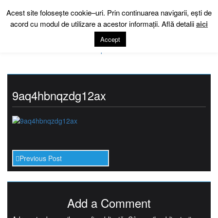
Skip
Acest site foloseşte cookie–uri. Prin continuarea navigarii, eşti de
to
acord cu modul de utilizare a acestor informaţii. Află detalii
aici
content
Accept
9aq4hbnqzdg12ax
Previous Post
Add a Comment