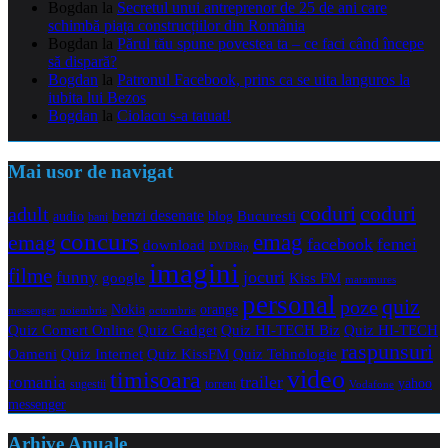
Bogdan
la
Secretul unui antreprenor de 25 de ani care
schimbă piața construcțiilor din România
Bogdan
la
Părul tău spune povestea ta – ce faci când începe
să dispară?
Bogdan
la
Patronul Facebook, prins ca se uita languros la
iubita lui Bezos
Bogdan
la
Ciolacu s-a tatuat!
Mai usor de navigat
coduri
coduri
adult
benzi desenate
audio
blog
Bucuresti
bani
concurs
emag
emag
facebook
femei
download
DVDRip
imagini
filme
jocuri
funny
Kiss FM
google
maramures
personal
quiz
poze
Nokia
orange
noiembrie
octombrie
messenger
Quiz Comert Online
Quiz Gadget
Quiz HI-TECH Biz
Quiz HI-TECH
raspunsuri
Oameni
Quiz Internet
Quiz Tehnologie
Quiz KissFM
video
timisoara
trailer
romania
yahoo
sugestii
torrent
Vodafone
messenger
Arhive Anuale