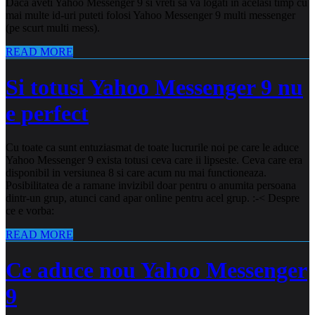
Daca aveti Yahoo Messenger 9 si vreti sa va logati in acelasi timp cu
mai multe id-uri puteti folosi Yahoo Messenger 9 multi messenger
(pe scurt multi mess).
READ MORE
Si totusi Yahoo Messenger 9 nu
e perfect
Cu toate ca sunt entuziasmat de toate lucrurile noi pe care le aduce
Yahoo Messenger 9 exista totusi ceva care ii lipseste. Ceva care era
disponibil in versiunea 8 si care acum nu mai functioneaza.
Posibilitatea de a ramane invizibil doar pentru o anumita persoana
dintr-un grup, atunci cand apar online pentru acel grup. :-< Despre
ce e vorba:
READ MORE
Ce aduce nou Yahoo Messenger
9