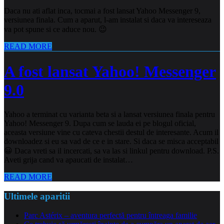
Daca nu ati aflat inca, tocmai a fost lansat Yahoo Messenger 9,
versiunea finala. Cum a aparut, l-am instalat si daca va intereseaza
va pot spune si ce aduce nou. 😉
READ MORE
A fost lansat Yahoo! Messenger
9.0
Yahoo a terminat cu varianta beta si a lansat versiunea finala pentru
Yahoo! Messenger 9. Dupa cum se lauda ei pe blogul oficial,
aceasta versiune vine cu cateva chestii destul de interesante. Acum il
downloadez si eu sa vad de ce e in stare. Si daca se misca acceptabil
😀 Daca vreti sa il incercati, sa va las si linkul pentru download. P.S.
Aveti grija cand va apaucati de instalat…
READ MORE
Ultimele aparitii
Parc Astérix – aventura perfectă pentru întreaga familie