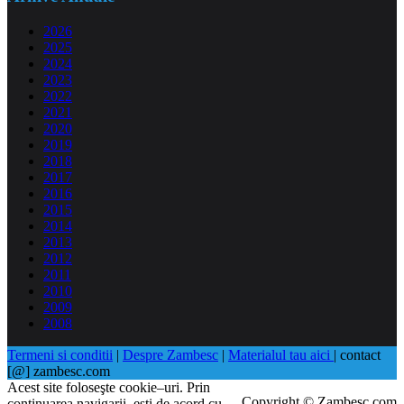
2026
2025
2024
2023
2022
2021
2020
2019
2018
2017
2016
2015
2014
2013
2012
2011
2010
2009
2008
Termeni si conditii
|
Despre Zambesc
|
Materialul tau aici
| contact
[@] zambesc.com
Acest site foloseşte cookie–uri. Prin
Copyright © Zambesc.com
continuarea navigarii, eşti de acord cu