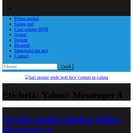
Prima pagină
Spune-mi!
Curs valutar BNR
Ajutor
Despre
Blogroll
Materialul tau aici
Contact
Caută
după:
Etichetă:
Yahoo! Messenger 9
Un mic update pentru Yahoo
Messenger 9