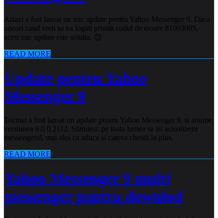
Astazi a fost lansat un mic update pentru Yahoo Messenger 9. Daca
uneori cand vreti sa va logati primiti codul de eroare 81003005,
acest mic update este solutia. 😉
READ MORE
Update pentru Yahoo
Messenger 9
Tocmai a fost lansat un update pentru Yahoo Messenger 9, si anume
versiunea 9.0.0.2112. Sfatuiesc pe toata lumea sa isi actualizeze
messengerul, mai ales ca aduce si cateva chestii in plus.
READ MORE
Yahoo Messenger 9 multi
messenger pentru downlod