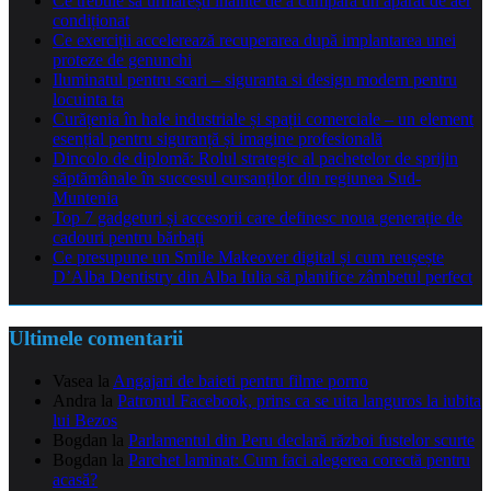
Ce trebuie să urmărești înainte de a cumpăra un aparat de aer
condiționat
Ce exerciții accelerează recuperarea după implantarea unei
proteze de genunchi
Iluminatul pentru scari – siguranta si design modern pentru
locuinta ta
Curățenia în hale industriale și spații comerciale – un element
esențial pentru siguranță și imagine profesională
Dincolo de diplomă: Rolul strategic al pachetelor de sprijin
săptămânale în succesul cursanților din regiunea Sud-
Muntenia
Top 7 gadgeturi și accesorii care definesc noua generație de
cadouri pentru bărbați
Ce presupune un Smile Makeover digital și cum reușește
D’Alba Dentistry din Alba Iulia să planifice zâmbetul perfect
Ultimele comentarii
Vasea
la
Angajari de baieti pentru filme porno
Andra
la
Patronul Facebook, prins ca se uita languros la iubita
lui Bezos
Bogdan
la
Parlamentul din Peru declară război fustelor scurte
Bogdan
la
Parchet laminat: Cum faci alegerea corectă pentru
acasă?