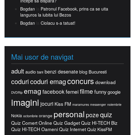
începe să dispară?
Bogdan
la
Patronul Facebook, prins ca se uita
languros la iubita lui Bezos
Bogdan
la
Ciolacu s-a tatuat!
Mai usor de navigat
adult
benzi desenate
Bucuresti
audio
blog
bani
concurs
coduri
coduri emag
download
emag
filme
facebook
femei
funny
google
DVDRip
imagini
jocuri
Kiss FM
maramures
messenger
noiembrie
personal
quiz
poze
Nokia
orange
octombrie
Quiz Comert Online
Quiz Gadget
Quiz HI-TECH Biz
Quiz HI-TECH Oameni
Quiz Internet
Quiz KissFM