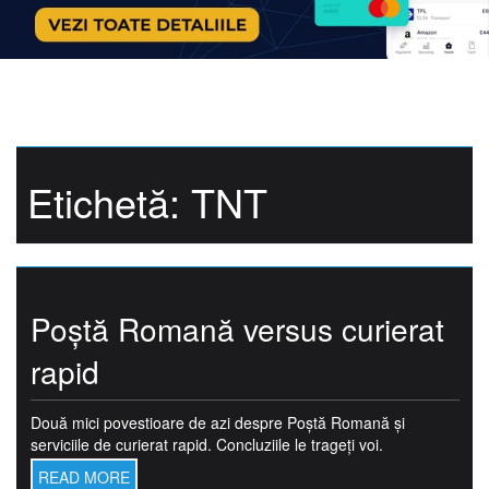
Etichetă:
TNT
Poştă Romană versus curierat
rapid
Două mici povestioare de azi despre Poştă Romană şi
serviciile de curierat rapid. Concluziile le trageţi voi.
READ MORE