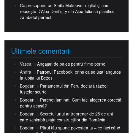
Ce presupune un Smile Makeover digital și cum
reușește D’Alba Dentistry din Alba Iulia să planifice
zâmbetul perfect
Ultimele comentarii
Vasea
la
Angajari de baieti pentru filme porno
Andra
la
Patronul Facebook, prins ca se uita languros
la iubita lui Bezos
Bogdan
la
Parlamentul din Peru declară război
fustelor scurte
Bogdan
la
Parchet laminat: Cum faci alegerea corectă
pentru acasă?
Bogdan
la
Secretul unui antreprenor de 25 de ani
care schimbă piața construcțiilor din România
Bogdan
la
Părul tău spune povestea ta – ce faci când