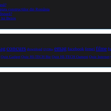
casă?
piața construcțiilor din România
dispară?
a lui Bezos
concurs
mag
emag
filme
facebook
femei
f
download
DVDRip
Quiz Gadget
Quiz HI-TECH Biz
Quiz HI-TECH Oameni
Quiz Internet