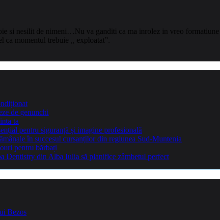
e si nesilit de nimeni…Nu va ganditi ca ma inrolez in vreo formatiune m
el ca momentul trebuie ,, exploatat”.
ndiționat
teze de genunchi
inta ta
sențial pentru siguranță și imagine profesională
ptămânale în succesul cursanților din regiunea Sud-Muntenia
ouri pentru bărbați
Dentistry din Alba Iulia să planifice zâmbetul perfect
lui Bezos