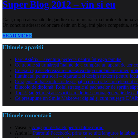
Super Blog 2012 – vin si eu
Gata, dupa cateva zile de gandire m-am hotarat: ma inrolez de buna voi
Un concurs adresat celor care detin un blog, imi place competitia, astf
READ MORE
Ultimele aparitii
Parc Astérix – aventura perfectă pentru întreaga familie
Ce trebuie să urmărești înainte de a cumpăra un aparat de aer co
Ce exerciții accelerează recuperarea după implantarea unei pro
Iluminatul pentru scari – siguranta si design modern pentru locu
Curățenia în hale industriale și spații comerciale – un element e
Dincolo de diplomă: Rolul strategic al pachetelor de sprijin să
Top 7 gadgeturi și accesorii care definesc noua generație de cad
Ce presupune un Smile Makeover digital și cum reușește D’Alba 
Ultimele comentarii
Vasea
la
Angajari de baieti pentru filme porno
Andra
la
Patronul Facebook, prins ca se uita languros la iubita 