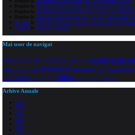
Bogdan
la
Parlamentul din Peru declară război fustelor scurte
Bogdan
la
Parchet laminat: Cum faci alegerea corectă pentru a
Bogdan
la
Secretul unui antreprenor de 25 de ani care schimbă 
Bogdan
la
Părul tău spune povestea ta – ce faci când începe să 
Bogdan
la
Patronul Facebook, prins ca se uita languros la iubit
Bogdan
la
Ciolacu s-a tatuat!
Mai usor de navigat
coduri e
coduri
adult
benzi desenate
audio
blog
Bucuresti
bani
personal
quiz
poze
Quiz Comert Online
Nokia
orange
octombrie
video
timisoara
trailer
yahoo messenger
torrent
Vodafone
Arhive Anuale
2026
2025
2024
2023
2022
2021
2020