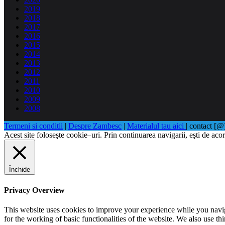
2019
2018
2017
2016
2015
2014
2013
2012
2011
2010
2009
2008
Termeni si conditii
|
Despre Zambesc
|
Materialul tau aici
| contact [
Acest site foloseşte cookie–uri. Prin continuarea navigarii, eşti de acor
Închide
Privacy Overview
This website uses cookies to improve your experience while you naviga
for the working of basic functionalities of the website. We also use t