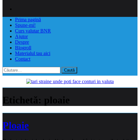
Prima pagină
Spune-mi!
Curs valutar BNR
Ajutor
Despre
Blogroll
Materialul tau aici
Contact
Caută
după:
Etichetă:
ploaie
Ploaie