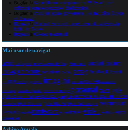
Bogdan
la
Secretul unui antreprenor de 25 de ani care
schimbă piața construcțiilor din România
Bogdan
la
Părul tău spune povestea ta – ce faci când începe
să dispară?
Bogdan
la
Patronul Facebook, prins ca se uita languros la
iubita lui Bezos
Bogdan
la
Ciolacu s-a tatuat!
Mai usor de navigat
coduri
coduri
adult
benzi desenate
audio
blog
Bucuresti
bani
concurs
emag
emag
facebook
femei
download
DVDRip
imagini
filme
jocuri
funny
Kiss FM
google
maramures
personal
quiz
poze
Nokia
orange
noiembrie
octombrie
messenger
Quiz Comert Online
Quiz Gadget
Quiz HI-TECH Biz
Quiz HI-TECH
raspunsuri
Oameni
Quiz Internet
Quiz Tehnologie
Quiz KissFM
video
timisoara
trailer
romania
yahoo
sugestii
torrent
Vodafone
messenger
Arhive Anuale