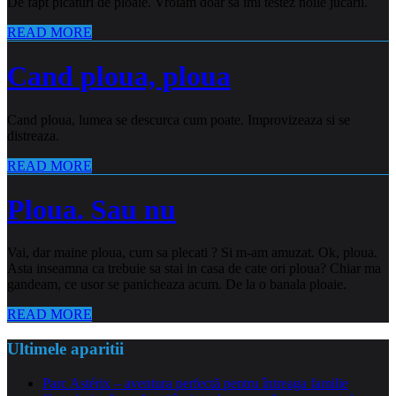
De fapt picături de ploaie. Vroiam doar să îmi testez noile jucării.
READ MORE
Cand ploua, ploua
Cand ploua, lumea se descurca cum poate. Improvizeaza si se
distreaza.
READ MORE
Ploua. Sau nu
Vai, dar maine ploua, cum sa plecati ? Si m-am amuzat. Ok, ploua.
Asta inseamna ca trebuie sa stai in casa de cate ori ploua? Chiar ma
gandeam, ce usor se panicheaza acum. De la o banala ploaie.
READ MORE
Ultimele aparitii
Parc Astérix – aventura perfectă pentru întreaga familie