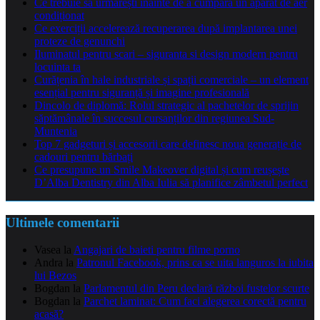
Ce trebuie să urmărești înainte de a cumpăra un aparat de aer
condiționat
Ce exerciții accelerează recuperarea după implantarea unei
proteze de genunchi
Iluminatul pentru scari – siguranta si design modern pentru
locuinta ta
Curățenia în hale industriale și spații comerciale – un element
esențial pentru siguranță și imagine profesională
Dincolo de diplomă: Rolul strategic al pachetelor de sprijin
săptămânale în succesul cursanților din regiunea Sud-
Muntenia
Top 7 gadgeturi și accesorii care definesc noua generație de
cadouri pentru bărbați
Ce presupune un Smile Makeover digital și cum reușește
D’Alba Dentistry din Alba Iulia să planifice zâmbetul perfect
Ultimele comentarii
Vasea
la
Angajari de baieti pentru filme porno
Andra
la
Patronul Facebook, prins ca se uita languros la iubita
lui Bezos
Bogdan
la
Parlamentul din Peru declară război fustelor scurte
Bogdan
la
Parchet laminat: Cum faci alegerea corectă pentru
acasă?