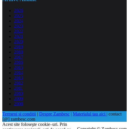
2026
2025
2024
2023
2022
2021
2020
2019
2018
2017
2016
2015
2014
2013
2012
2011
2010
2009
2008
Termeni si conditii
|
Despre Zambesc
|
Materialul tau aici
| contact
[@] zambesc.com
Acest site foloseşte cookie–uri. Prin
Copyright © Zambesc.com