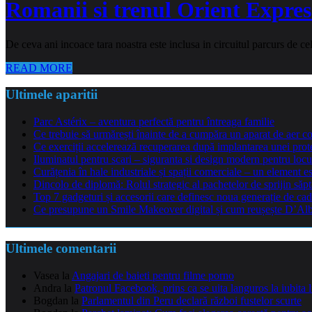
Romanii si trenul Orient Expres
De ceva ani incoace tara noastra este inclusa in circuitul parcurs de ce
READ MORE
Ultimele aparitii
Parc Astérix – aventura perfectă pentru întreaga familie
Ce trebuie să urmărești înainte de a cumpăra un aparat de aer co
Ce exerciții accelerează recuperarea după implantarea unei pro
Iluminatul pentru scari – siguranta si design modern pentru locu
Curățenia în hale industriale și spații comerciale – un element e
Dincolo de diplomă: Rolul strategic al pachetelor de sprijin să
Top 7 gadgeturi și accesorii care definesc noua generație de cad
Ce presupune un Smile Makeover digital și cum reușește D’Alba 
Ultimele comentarii
Vasea
la
Angajari de baieti pentru filme porno
Andra
la
Patronul Facebook, prins ca se uita languros la iubita 
Bogdan
la
Parlamentul din Peru declară război fustelor scurte