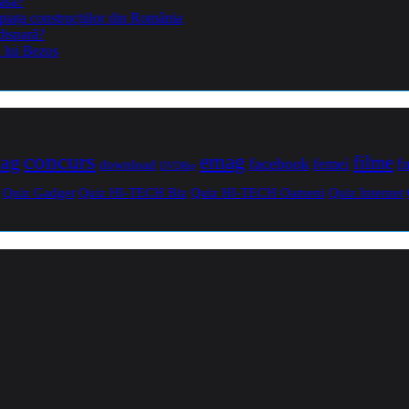
casă?
piața construcțiilor din România
dispară?
a lui Bezos
concurs
mag
emag
filme
facebook
femei
f
download
DVDRip
Quiz Gadget
Quiz HI-TECH Biz
Quiz HI-TECH Oameni
Quiz Internet