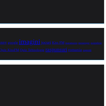
imagini
jocuri
unny
Kiss FM
google
maramures
noiembrie
messenger
raspunsuri
romania
Quiz Tehnologie
Quiz KissFM
sugestii