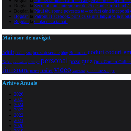
Bogdan
la
Parchet laminat: Cum faci alegerea corectă pentru a
Bogdan
la
Secretul unui antreprenor de 25 de ani care schimbă 
Bogdan
la
Părul tău spune povestea ta – ce faci când începe să 
Bogdan
la
Patronul Facebook, prins ca se uita languros la iubit
Bogdan
la
Ciolacu s-a tatuat!
Mai usor de navigat
coduri e
coduri
adult
benzi desenate
audio
blog
Bucuresti
bani
personal
quiz
poze
Quiz Comert Online
Nokia
orange
octombrie
video
timisoara
trailer
yahoo messenger
torrent
Vodafone
Arhive Anuale
2026
2025
2024
2023
2022
2021
2020
2019