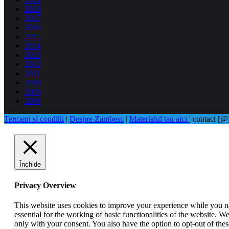
2018
2017
2016
2015
2014
2013
2012
2011
2010
2009
2008
Termeni si conditii
|
Despre Zambesc
|
Materialul tau aici
| contact [
Închide
Privacy Overview
This website uses cookies to improve your experience while you nav
essential for the working of basic functionalities of the website. 
only with your consent. You also have the option to opt-out of th