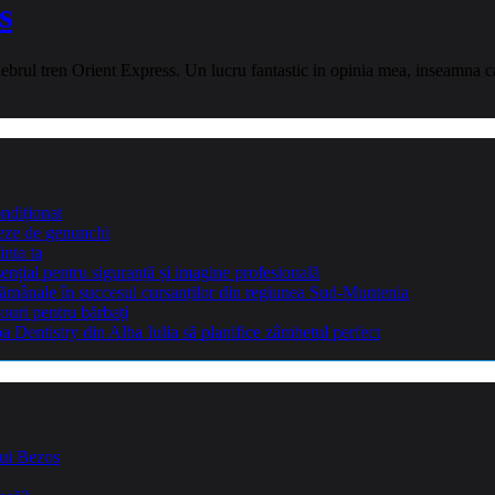
s
lebrul tren Orient Express. Un lucru fantastic in opinia mea, inseamna ca 
ndiționat
teze de genunchi
inta ta
sențial pentru siguranță și imagine profesională
ptămânale în succesul cursanților din regiunea Sud-Muntenia
ouri pentru bărbați
Dentistry din Alba Iulia să planifice zâmbetul perfect
lui Bezos