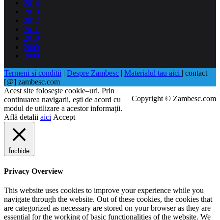
2014
2013
2012
2011
2010
2009
2008
Termeni si conditii
|
Despre Zambesc
|
Materialul tau aici
| contact
[@] zambesc.com
Acest site foloseşte cookie–uri. Prin
Copyright © Zambesc.com
continuarea navigarii, eşti de acord cu
modul de utilizare a acestor informaţii.
Află detalii
aici
Accept
Închide
Privacy Overview
This website uses cookies to improve your experience while you
navigate through the website. Out of these cookies, the cookies that
are categorized as necessary are stored on your browser as they are
essential for the working of basic functionalities of the website. We