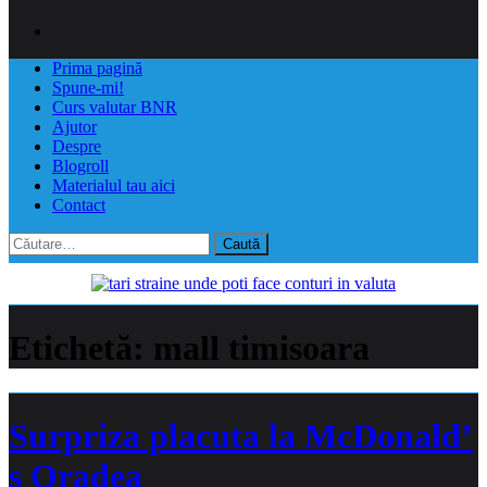
Prima pagină
Spune-mi!
Curs valutar BNR
Ajutor
Despre
Blogroll
Materialul tau aici
Contact
Caută
după:
Etichetă:
mall timisoara
Surpriza placuta la McDonald’
s Oradea