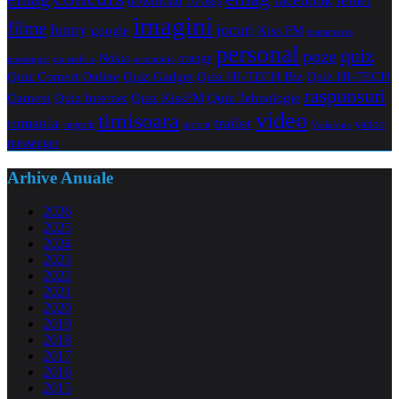
femei
download
DVDRip
imagini
filme
jocuri
funny
Kiss FM
google
maramures
personal
quiz
poze
Nokia
orange
noiembrie
octombrie
messenger
Quiz Comert Online
Quiz Gadget
Quiz HI-TECH Biz
Quiz HI-TECH
raspunsuri
Oameni
Quiz Internet
Quiz Tehnologie
Quiz KissFM
video
timisoara
trailer
romania
yahoo
sugestii
torrent
Vodafone
messenger
Arhive Anuale
2026
2025
2024
2023
2022
2021
2020
2019
2018
2017
2016
2015