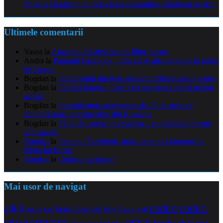
D’Alba Dentistry din Alba Iulia să planifice zâmbetul perfect
Ultimele comentarii
Vasea
la
Angajari de baieti pentru filme porno
Andra
la
Patronul Facebook, prins ca se uita languros la iubita
lui Bezos
Bogdan
la
Parlamentul din Peru declară război fustelor scurte
Bogdan
la
Parchet laminat: Cum faci alegerea corectă pentru
acasă?
Bogdan
la
Secretul unui antreprenor de 25 de ani care
schimbă piața construcțiilor din România
Bogdan
la
Părul tău spune povestea ta – ce faci când începe
să dispară?
Bogdan
la
Patronul Facebook, prins ca se uita languros la
iubita lui Bezos
Bogdan
la
Ciolacu s-a tatuat!
Mai usor de navigat
coduri
coduri
adult
benzi desenate
audio
blog
Bucuresti
bani
concurs
emag
emag
facebook