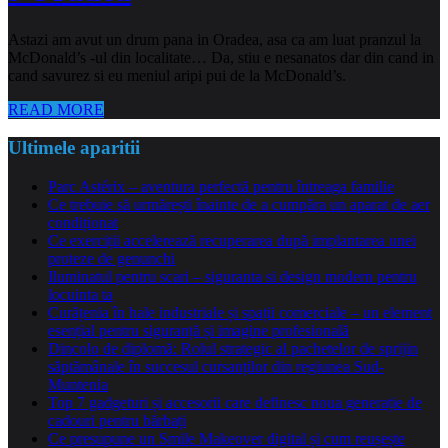
Astazi am avut un drum pana in Oradea, asa ca am luat pranzul la
McDonald’s -ul din localitate… Da, stiu e nesanatos dar din cand in
cand savurez si eu meniul aripi pui de la McDonald’s.
READ MORE
Ultimele aparitii
Parc Astérix – aventura perfectă pentru întreaga familie
Ce trebuie să urmărești înainte de a cumpăra un aparat de aer
condiționat
Ce exerciții accelerează recuperarea după implantarea unei
proteze de genunchi
Iluminatul pentru scari – siguranta si design modern pentru
locuinta ta
Curățenia în hale industriale și spații comerciale – un element
esențial pentru siguranță și imagine profesională
Dincolo de diplomă: Rolul strategic al pachetelor de sprijin
săptămânale în succesul cursanților din regiunea Sud-
Muntenia
Top 7 gadgeturi și accesorii care definesc noua generație de
cadouri pentru bărbați
Ce presupune un Smile Makeover digital și cum reușește